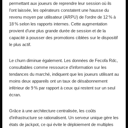
permettant aux joueurs de reprendre leur session où ils
l’ont laissée, les opérateurs constatent une hausse du
revenu moyen par utilisateur (ARPU) de l’ordre de 12 % à
18 % selon les rapports internes. Cette augmentation
provient d’une plus grande durée de session et de la
capacité à pousser des promotions ciblées sur le dispositif
le plus actif.
Le churn diminue également. Les données de Fecofa Rdc,
consultables comme ressource d’information sur les
tendances du marché, indiquent que les joueurs utilisant au
moins deux appareils ont un taux de désabonnement
inférieur de 9 % par rapport à ceux qui restent sur un seul
écran.
Grâce à une architecture centralisée, les coûts
d’infrastructure se rationalisent. Un serveur unique gère les
états de jackpot, ce qui évite le déploiement de multiples