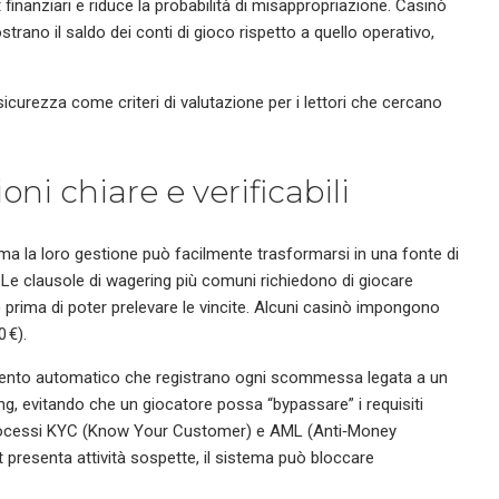
t finanziari e riduce la probabilità di misappropriazione. Casinò
rano il saldo dei conti di gioco rispetto a quello operativo,
sicurezza come criteri di valutazione per i lettori che cercano
ni chiare e verificabili
 ma la loro gestione può facilmente trasformarsi in una fonte di
 Le clausole di wagering più comuni richiedono di giocare
 prima di poter prelevare le vincite. Alcuni casinò impongono
 €).
iamento automatico che registrano ogni scommessa legata a un
ng, evitando che un giocatore possa “bypassare” i requisiti
processi KYC (Know Your Customer) e AML (Anti‑Money
 presenta attività sospette, il sistema può bloccare