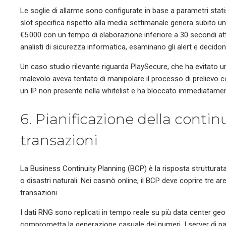
Le soglie di allarme sono configurate in base a parametri sta
slot specifica rispetto alla media settimanale genera subito un
€5 000 con un tempo di elaborazione inferiore a 30 secondi at
analisti di sicurezza informatica, esaminano gli alert e decid
Un caso studio rilevante riguarda PlaySecure, che ha evitato un
malevolo aveva tentato di manipolare il processo di prelievo con
un IP non presente nella whitelist e ha bloccato immediatamente
6. Pianificazione della contin
transazioni
La Business Continuity Planning (BCP) è la risposta strutturat
o disastri naturali. Nei casinò online, il BCP deve coprire tre ar
transazioni.
I dati RNG sono replicati in tempo reale su più data center g
comprometta la generazione casuale dei numeri. I server di pa