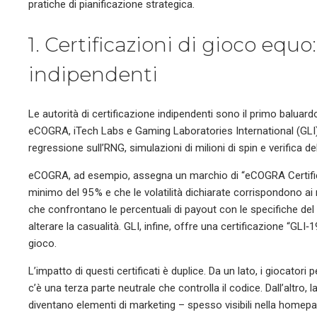
pratiche di pianificazione strategica.
1. Certificazioni di gioco equo:
indipendenti
Le autorità di certificazione indipendenti sono il primo baluard
eCOGRA, iTech Labs e Gaming Laboratories International (GLI)
regressione sull’RNG, simulazioni di milioni di spin e verifica de
eCOGRA, ad esempio, assegna un marchio di “eCOGRA Certified
minimo del 95 % e che le volatilità dichiarate corrispondono ai ri
che confrontano le percentuali di payout con le specifiche d
alterare la casualità. GLI, infine, offre una certificazione “GLI‑1
gioco.
L’impatto di questi certificati è duplice. Da un lato, i giocator
c’è una terza parte neutrale che controlla il codice. Dall’altro,
diventano elementi di marketing – spesso visibili nella homepa