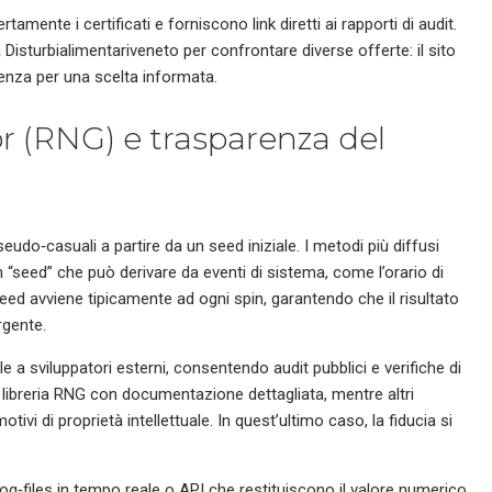
nte i certificati e forniscono link diretti ai rapporti di audit.
Disturbialimentariveneto per confrontare diverse offerte: il sito
enza per una scelta informata.
 (RNG) e trasparenza del
eudo‑casuali a partire da un seed iniziale. I metodi più diffusi
“seed” che può derivare da eventi di sistema, come l’orario di
eed avviene tipicamente ad ogni spin, garantendo che il risultato
rgente.
 a sviluppatori esterni, consentendo audit pubblici e verifiche di
la libreria RNG con documentazione dettagliata, mentre altri
ivi di proprietà intellettuale. In quest’ultimo caso, la fiducia si
og‑files in tempo reale o API che restituiscono il valore numerico