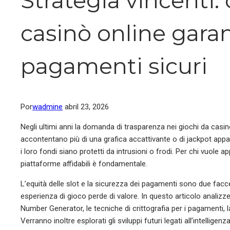
Strategia vincenti:
casinò online garan
pagamenti sicuri
Por
wadmine
abril 23, 2026
Negli ultimi anni la domanda di trasparenza nei giochi da casin
accontentano più di una grafica accattivante o di jackpot appa
i loro fondi siano protetti da intrusioni o frodi. Per chi vuole 
piattaforme affidabili è fondamentale.
L’equità delle slot e la sicurezza dei pagamenti sono due facc
esperienza di gioco perde di valore. In questo articolo analizz
Number Generator, le tecniche di crittografia per i pagamenti, l
Verranno inoltre esplorati gli sviluppi futuri legati all’intelligen