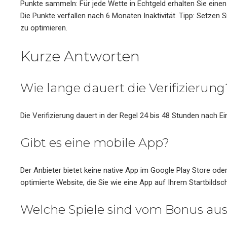
Punkte sammeln: Für jede Wette in Echtgeld erhalten Sie einen
Die Punkte verfallen nach 6 Monaten Inaktivität. Tipp: Setze
zu optimieren.
Kurze Antworten
Wie lange dauert die Verifizierung
Die Verifizierung dauert in der Regel 24 bis 48 Stunden nach E
Gibt es eine mobile App?
Der Anbieter bietet keine native App im Google Play Store oder
optimierte Website, die Sie wie eine App auf Ihrem Startbilds
Welche Spiele sind vom Bonus au