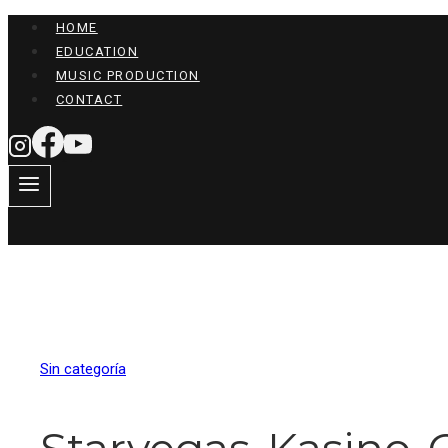
Saltar
HOME
al
EDUCATION
contenido
MUSIC PRODUCTION
CONTACT
Sin categoría