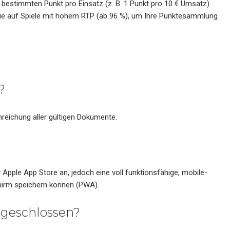
 bestimmten Punkt pro Einsatz (z. B. 1 Punkt pro 10 € Umsatz).
n Sie auf Spiele mit hohem RTP (ab 96 %), um Ihre Punktesammlung
?
inreichung aller gültigen Dokumente.
 Apple App Store an, jedoch eine voll funktionsfähige, mobile-
chirm speichern können (PWA).
sgeschlossen?