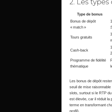
2. Les types
Type de bonus
Bonus de dépôt
1
« match »
S
Tours gratuits
m
1
Cash‑back
2
Programme de fidélité
P
thématique
l
Les bonus de dépôt restent
seuil de mise raisonnable (
slots, surtout si le RTP d
est élevée, car il réduit l
terme en transformant ch
profil).