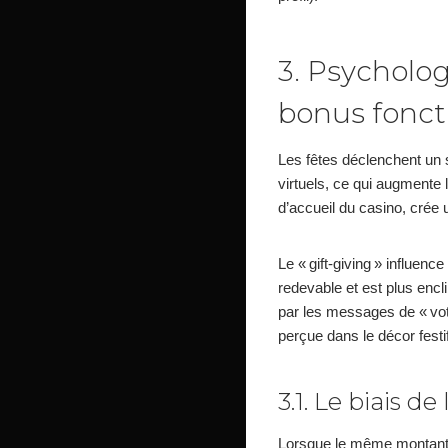
3. Psycholog
bonus fonct
Les fêtes déclenchent un 
virtuels, ce qui augmente 
d’accueil du casino, crée 
Le « gift‑giving » influen
redevable et est plus enc
par les messages de « votr
perçue dans le décor festif
3.1. Le biais de
Lorsque le même montant d