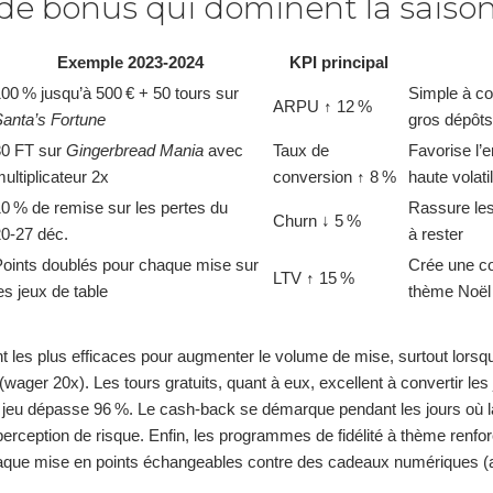
 de bonus qui dominent la saison
Exemple 2023‑2024
KPI principal
00 % jusqu’à 500 € + 50 tours sur
Simple à co
ARPU ↑ 12 %
anta’s Fortune
gros dépôts
30 FT sur
Gingerbread Mania
avec
Taux de
Favorise l’
ultiplicateur 2x
conversion ↑ 8 %
haute volatil
0 % de remise sur les pertes du
Rassure les
Churn ↓ 5 %
0‑27 déc.
à rester
oints doublés pour chaque mise sur
Crée une c
LTV ↑ 15 %
es jeux de table
thème Noël
 les plus efficaces pour augmenter le volume de mise, surtout lorsqu’
wager 20x). Les tours gratuits, quant à eux, excellent à convertir les 
u jeu dépasse 96 %. Le cash‑back se démarque pendant les jours où la 
a perception de risque. Enfin, les programmes de fidélité à thème renfor
aque mise en points échangeables contre des cadeaux numériques (a