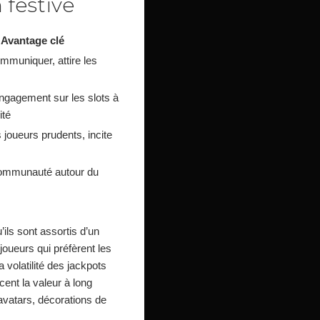
 festive
Avantage clé
mmuniquer, attire les
engagement sur les slots à
ité
 joueurs prudents, incite
ommunauté autour du
ils sont assortis d’un
joueurs qui préfèrent les
volatilité des jackpots
cent la valeur à long
vatars, décorations de