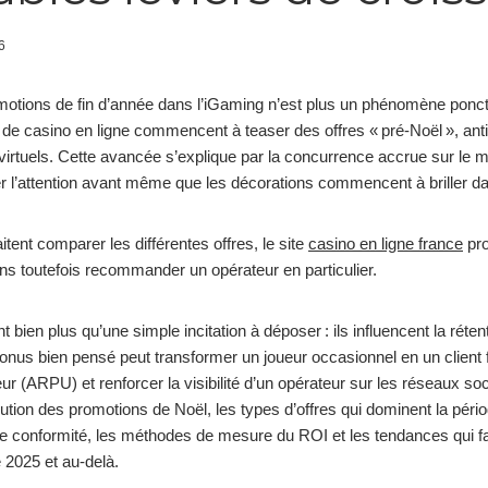
6
motions de fin d’année dans l’iGaming n’est plus un phénomène ponct
s de casino en ligne commencent à teaser des offres « pré‑Noël », an
virtuels. Cette avancée s’explique par la concurrence accrue sur le 
r l’attention avant même que les décorations commencent à briller da
tent comparer les différentes offres, le site
casino en ligne france
pro
ns toutefois recommander un opérateur en particulier.
bien plus qu’une simple incitation à déposer : ils influencent la rétenti
onus bien pensé peut transformer un joueur occasionnel en un client 
r (ARPU) et renforcer la visibilité d’un opérateur sur les réseaux socia
ution des promotions de Noël, les types d’offres qui dominent la pério
de conformité, les méthodes de mesure du ROI et les tendances qui f
 2025 et au‑delà.