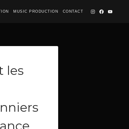
TION
MUSIC PRODUCTION
CONTACT
 les
onniers
sance