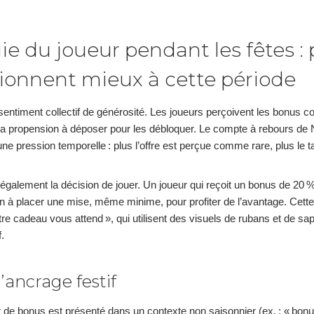
ie du joueur pendant les fêtes :
ionnent mieux à cette période
sentiment collectif de générosité. Les joueurs perçoivent les bonus
la propension à déposer pour les débloquer. Le compte à rebours de N
une pression temporelle : plus l’offre est perçue comme rare, plus le
ce également la décision de jouer. Un joueur qui reçoit un bonus de 20
lin à placer une mise, même minime, pour profiter de l’avantage. Cet
e cadeau vous attend », qui utilisent des visuels de rubans et de sap
.
 l’ancrage festif
e bonus est présenté dans un contexte non saisonnier (ex. : « bonus