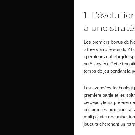
1. L’évoluti
à une straté
Les premiers bonus de Noë
« free spin » le soir du 24
opérateurs ont élargi le 
au 5 janvier). Cette trans
temps de jeu pendant la péri
Les avancées technologiqu
première partie et les sol
de dépôt, leurs préférences
qui aime les machines à s
multiplicateur de mise, ta
joueurs cherchant un retra