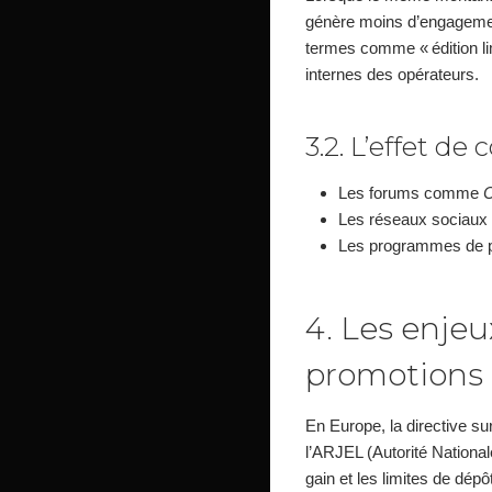
génère moins d’engagement
termes comme « édition li
internes des opérateurs.
3.2. L’effet 
Les forums comme
C
Les réseaux sociaux (
Les programmes de par
4. Les enje
promotions 
En Europe, la directive su
l’ARJEL (Autorité Nationa
gain et les limites de dép