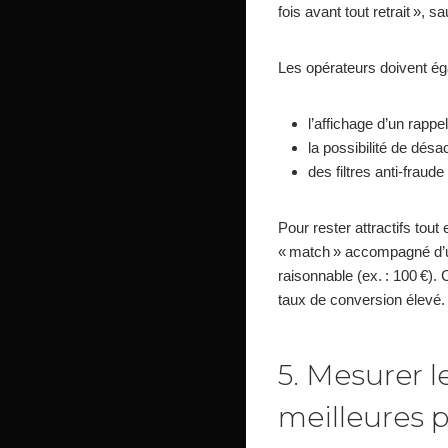
fois avant tout retrait », s
Les opérateurs doivent ég
l’affichage d’un rapp
la possibilité de désa
des filtres anti‑fraud
Pour rester attractifs tou
« match » accompagné d’un
raisonnable (ex. : 100 €). 
taux de conversion élevé.
5. Mesurer l
meilleures 