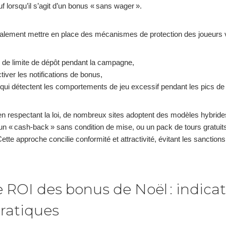
auf lorsqu’il s’agit d’un bonus « sans wager ».
alement mettre en place des mécanismes de protection des joueurs vu
el de limite de dépôt pendant la campagne,
ctiver les notifications de bonus,
e qui détectent les comportements de jeu excessif pendant les pics de tr
t en respectant la loi, de nombreux sites adoptent des modèles hybride
 « cash‑back » sans condition de mise, ou un pack de tours gratuits
Cette approche concilie conformité et attractivité, évitant les sanctio
e ROI des bonus de Noël : indicat
pratiques