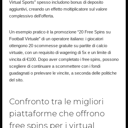
Virtual Sports” spesso includono bonus di deposito
aggiuntivi, creando un effetto moltiplicatore sul valore
complessivo dell’offerta.
Un esempio pratico è la promozione “20 Free Spins su
Football Virtuale” di un operatore italiano: i giocatori
ottengono 20 scommesse gratuite su partite di calcio
virtuale, con un requisito di wagering di 5x e un limite di
vincita di €100. Dopo aver completato i free spins, possono
scegliere di continuare a scommettere con i fondi
guadagnati o prelevare le vincite, a seconda delle politiche
del sito.
Confronto tra le migliori
piattaforme che offrono
free spins per i virtual