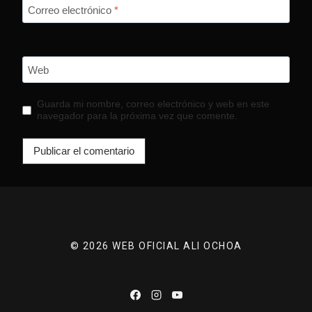
Correo electrónico
*
Web
Guarda mi nombre, correo electrónico y web en este
navegador para la próxima vez que comente.
© 2026 WEB OFICIAL ALI OCHOA