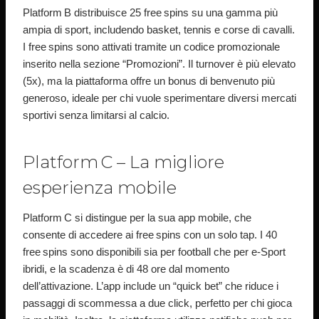
Platform B distribuisce 25 free spins su una gamma più
ampia di sport, includendo basket, tennis e corse di cavalli.
I free spins sono attivati tramite un codice promozionale
inserito nella sezione “Promozioni”. Il turnover è più elevato
(5x), ma la piattaforma offre un bonus di benvenuto più
generoso, ideale per chi vuole sperimentare diversi mercati
sportivi senza limitarsi al calcio.
Platform C – La migliore
esperienza mobile
Platform C si distingue per la sua app mobile, che
consente di accedere ai free spins con un solo tap. I 40
free spins sono disponibili sia per football che per e‑Sport
ibridi, e la scadenza è di 48 ore dal momento
dell’attivazione. L’app include un “quick bet” che riduce i
passaggi di scommessa a due click, perfetto per chi gioca