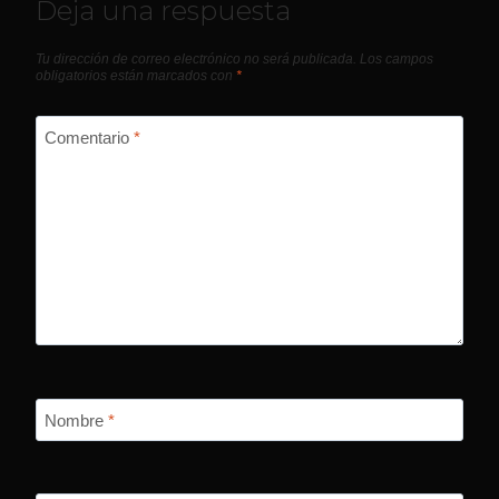
Deja una respuesta
Tu dirección de correo electrónico no será publicada.
Los campos
obligatorios están marcados con
*
Comentario
*
Nombre
*