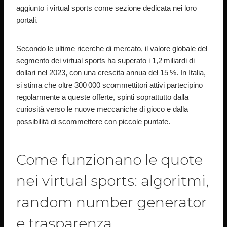
aggiunto i virtual sports come sezione dedicata nei loro
portali.
Secondo le ultime ricerche di mercato, il valore globale del
segmento dei virtual sports ha superato i 1,2 miliardi di
dollari nel 2023, con una crescita annua del 15 %. In Italia,
si stima che oltre 300 000 scommettitori attivi partecipino
regolarmente a queste offerte, spinti soprattutto dalla
curiosità verso le nuove meccaniche di gioco e dalla
possibilità di scommettere con piccole puntate.
Come funzionano le quote
nei virtual sports: algoritmi,
random number generator
e trasparenza