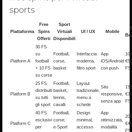
sports
Free
Sport
Piattaforma
Spins
Virtuali
UI / UX
Mobile
Be
Offerti
Disponibili
30 FS
su
Football,
Interfaccia
App
100
Platform A
football
corse,
moderna,
iOS/Android
€50
+ 10 FS
basket
filtro sport
con push
FS
su corse
25 FS
Football,
Layout
Sito
150
distribuiti
basket,
tradizionale,
Platform B
responsive,
€30
su tutti
tennis,
menu a
senza app
FS
gli sport
cavalli
schede
40 FS
Football,
Design
App
200
esclusivi
corse,
minimal,
ottimizzata,
Platform C
€40
per
e‑Sport
accesso
modalità
FS