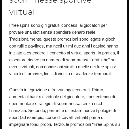
virtuali
I free spins sono giri gratuiti concessi ai giocatori per
provare una slot senza spendere denaro reale.
Tradizionalmente, queste promozioni sono legate a giochi
con rulli e paylines, ma negli ultimi due anni i casinò hanno
iniziato a estendere il concetto ai virtual sports. In pratica, il
giocatore riceve un numero di scommesse “gratuithe” su
eventi virtuali, con condizioni simili a quelle dei free spins:
vincoli di turnover, limiti di vincita e scadenze temporali.
Questa integrazione offre vantaggi concreti. Primo,
aumenta il bankroll virtuale del giocatore, consentendo di
sperimentare strategie di scommessa senza rischi
finanziari. Secondo, permette di testare nuove tipologie di
sport (ad esempio, corse di cavalli virtuali) prima di
impegnare fondi propri. Terzo, le promozioni “Free Spins su