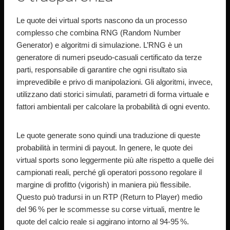
Le quote dei virtual sports nascono da un processo
complesso che combina RNG (Random Number
Generator) e algoritmi di simulazione. L’RNG è un
generatore di numeri pseudo‑casuali certificato da terze
parti, responsabile di garantire che ogni risultato sia
imprevedibile e privo di manipolazioni. Gli algoritmi, invece,
utilizzano dati storici simulati, parametri di forma virtuale e
fattori ambientali per calcolare la probabilità di ogni evento.
Le quote generate sono quindi una traduzione di queste
probabilità in termini di payout. In genere, le quote dei
virtual sports sono leggermente più alte rispetto a quelle dei
campionati reali, perché gli operatori possono regolare il
margine di profitto (vigorish) in maniera più flessibile.
Questo può tradursi in un RTP (Return to Player) medio
del 96 % per le scommesse su corse virtuali, mentre le
quote del calcio reale si aggirano intorno al 94‑95 %.