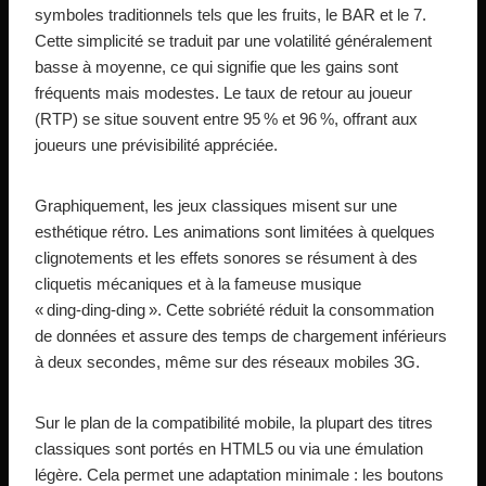
symboles traditionnels tels que les fruits, le BAR et le 7.
Cette simplicité se traduit par une volatilité généralement
basse à moyenne, ce qui signifie que les gains sont
fréquents mais modestes. Le taux de retour au joueur
(RTP) se situe souvent entre 95 % et 96 %, offrant aux
joueurs une prévisibilité appréciée.
Graphiquement, les jeux classiques misent sur une
esthétique rétro. Les animations sont limitées à quelques
clignotements et les effets sonores se résument à des
cliquetis mécaniques et à la fameuse musique
« ding‑ding‑ding ». Cette sobriété réduit la consommation
de données et assure des temps de chargement inférieurs
à deux secondes, même sur des réseaux mobiles 3G.
Sur le plan de la compatibilité mobile, la plupart des titres
classiques sont portés en HTML5 ou via une émulation
légère. Cela permet une adaptation minimale : les boutons