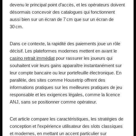
devenu le principal point d’accès, et les opérateurs doivent
désormais concevoir des catalogues qui fonctionnent
aussi bien sur un écran de 7 cm que sur un écran de
30 cm.
Dans ce contexte, la rapidité des paiements joue un rôle
décisif. Les plateformes modernes mettent en avant le
casino retrait immédiat
pour rassurer les joueurs qui
souhaitent voir leurs gains apparaître instantanément sur
leur compte bancaire ou leur portefeuille électronique. En
parallèle, des sites comme Housetrip offrent des
informations pratiques sur les meilleures pratiques de jeu
responsable et les exigences légales, comme la licence
ANJ, sans se positionner comme opérateur.
Cet article compare les caractéristiques, les stratégies de
conception et l’expérience utilisateur des slots classiques
et modernes, en mettant un accent particulier sur