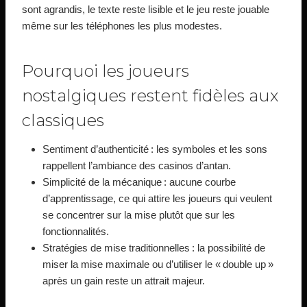
sont agrandis, le texte reste lisible et le jeu reste jouable
même sur les téléphones les plus modestes.
Pourquoi les joueurs
nostalgiques restent fidèles aux
classiques
Sentiment d’authenticité : les symboles et les sons
rappellent l’ambiance des casinos d’antan.
Simplicité de la mécanique : aucune courbe
d’apprentissage, ce qui attire les joueurs qui veulent
se concentrer sur la mise plutôt que sur les
fonctionnalités.
Stratégies de mise traditionnelles : la possibilité de
miser la mise maximale ou d’utiliser le « double up »
après un gain reste un attrait majeur.