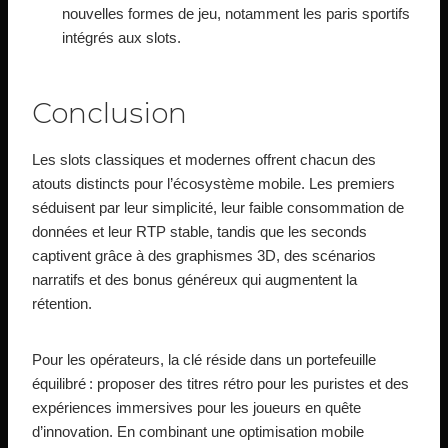
nouvelles formes de jeu, notamment les paris sportifs
intégrés aux slots.
Conclusion
Les slots classiques et modernes offrent chacun des
atouts distincts pour l’écosystème mobile. Les premiers
séduisent par leur simplicité, leur faible consommation de
données et leur RTP stable, tandis que les seconds
captivent grâce à des graphismes 3D, des scénarios
narratifs et des bonus généreux qui augmentent la
rétention.
Pour les opérateurs, la clé réside dans un portefeuille
équilibré : proposer des titres rétro pour les puristes et des
expériences immersives pour les joueurs en quête
d’innovation. En combinant une optimisation mobile