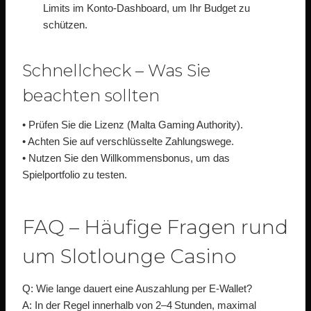
Limits im Konto‑Dashboard, um Ihr Budget zu
schützen.
Schnellcheck – Was Sie
beachten sollten
• Prüfen Sie die Lizenz (Malta Gaming Authority).
• Achten Sie auf verschlüsselte Zahlungswege.
• Nutzen Sie den Willkommensbonus, um das
Spielportfolio zu testen.
FAQ – Häufige Fragen rund
um Slotlounge Casino
Q: Wie lange dauert eine Auszahlung per E‑Wallet?
A: In der Regel innerhalb von 2–4 Stunden, maximal