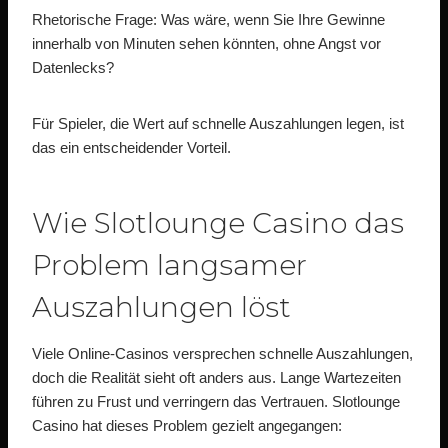
Rhetorische Frage: Was wäre, wenn Sie Ihre Gewinne
innerhalb von Minuten sehen könnten, ohne Angst vor
Datenlecks?
Für Spieler, die Wert auf schnelle Auszahlungen legen, ist
das ein entscheidender Vorteil.
Wie Slotlounge Casino das
Problem langsamer
Auszahlungen löst
Viele Online‑Casinos versprechen schnelle Auszahlungen,
doch die Realität sieht oft anders aus. Lange Wartezeiten
führen zu Frust und verringern das Vertrauen. Slotlounge
Casino hat dieses Problem gezielt angegangen: