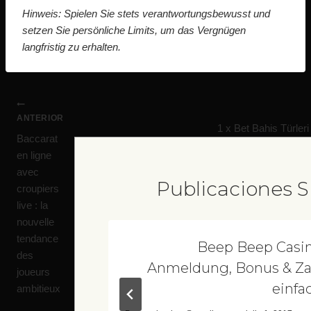
Hinweis: Spielen Sie stets verantwortungsbewusst und
setzen Sie persönliche Limits, um das Vergnügen
langfristig zu erhalten.
ANTERIOR
1 x Bet Bahis Türler
Baccarat
en ligne
avec
Publicaciones S
croupiers
live : la
nouvelle
tendance
: Praktisk
Beep Beep Casin
des
or spillere
Anmeldung, Bonus & Z
joueurs
einfac
ambitieux