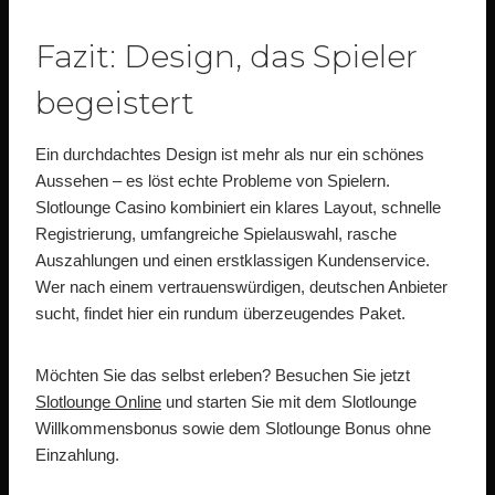
Fazit: Design, das Spieler
begeistert
Ein durchdachtes Design ist mehr als nur ein schönes
Aussehen – es löst echte Probleme von Spielern.
Slotlounge Casino kombiniert ein klares Layout, schnelle
Registrierung, umfangreiche Spielauswahl, rasche
Auszahlungen und einen erstklassigen Kundenservice.
Wer nach einem vertrauenswürdigen, deutschen Anbieter
sucht, findet hier ein rundum überzeugendes Paket.
Möchten Sie das selbst erleben? Besuchen Sie jetzt
Slotlounge Online
und starten Sie mit dem Slotlounge
Willkommensbonus sowie dem Slotlounge Bonus ohne
Einzahlung.