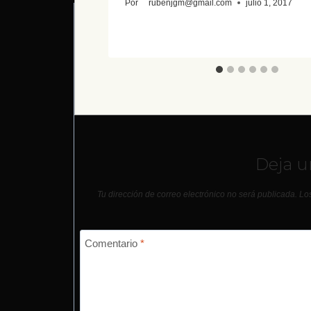
Por
rubenjgm@gmail.com
julio 1, 2017
Deja u
Tu dirección de correo electrónico no será publicada.
Los
Comentario
*