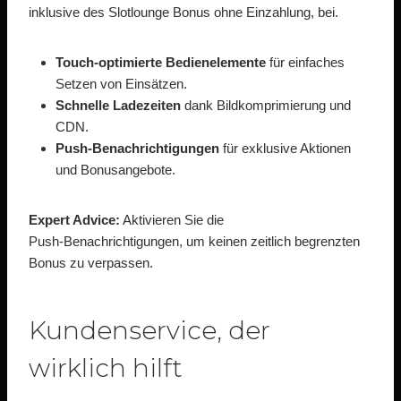
inklusive des Slotlounge Bonus ohne Einzahlung, bei.
Touch‑optimierte Bedienelemente
für einfaches
Setzen von Einsätzen.
Schnelle Ladezeiten
dank Bildkomprimierung und
CDN.
Push‑Benachrichtigungen
für exklusive Aktionen
und Bonusangebote.
Expert Advice:
Aktivieren Sie die
Push‑Benachrichtigungen, um keinen zeitlich begrenzten
Bonus zu verpassen.
Kundenservice, der
wirklich hilft