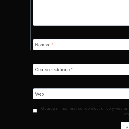
Nombre
*
Correo electrónico
*
Web
Guarda mi nombre, correo electrónico y web en
pr