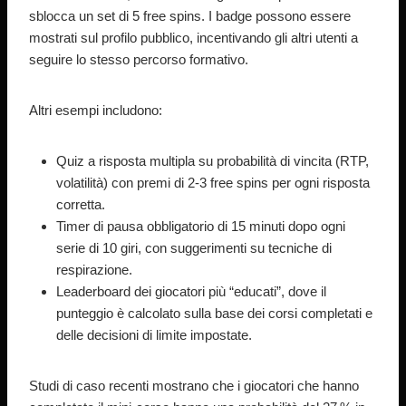
sblocca un set di 5 free spins. I badge possono essere
mostrati sul profilo pubblico, incentivando gli altri utenti a
seguire lo stesso percorso formativo.
Altri esempi includono:
Quiz a risposta multipla su probabilità di vincita (RTP,
volatilità) con premi di 2‑3 free spins per ogni risposta
corretta.
Timer di pausa obbligatorio di 15 minuti dopo ogni
serie di 10 giri, con suggerimenti su tecniche di
respirazione.
Leaderboard dei giocatori più “educati”, dove il
punteggio è calcolato sulla base dei corsi completati e
delle decisioni di limite impostate.
Studi di caso recenti mostrano che i giocatori che hanno