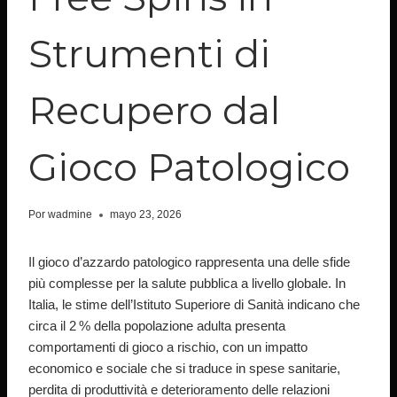
Strumenti di
Recupero dal
Gioco Patologico
Por
wadmine
mayo 23, 2026
Il gioco d’azzardo patologico rappresenta una delle sfide
più complesse per la salute pubblica a livello globale. In
Italia, le stime dell’Istituto Superiore di Sanità indicano che
circa il 2 % della popolazione adulta presenta
comportamenti di gioco a rischio, con un impatto
economico e sociale che si traduce in spese sanitarie,
perdita di produttività e deterioramento delle relazioni