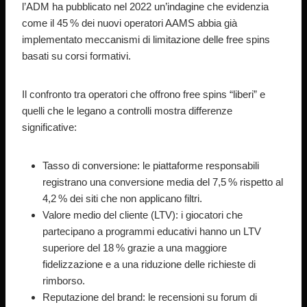
l’ADM ha pubblicato nel 2022 un’indagine che evidenzia
come il 45 % dei nuovi operatori AAMS abbia già
implementato meccanismi di limitazione delle free spins
basati su corsi formativi.
Il confronto tra operatori che offrono free spins “liberi” e
quelli che le legano a controlli mostra differenze
significative:
Tasso di conversione: le piattaforme responsabili
registrano una conversione media del 7,5 % rispetto al
4,2 % dei siti che non applicano filtri.
Valore medio del cliente (LTV): i giocatori che
partecipano a programmi educativi hanno un LTV
superiore del 18 % grazie a una maggiore
fidelizzazione e a una riduzione delle richieste di
rimborso.
Reputazione del brand: le recensioni su forum di