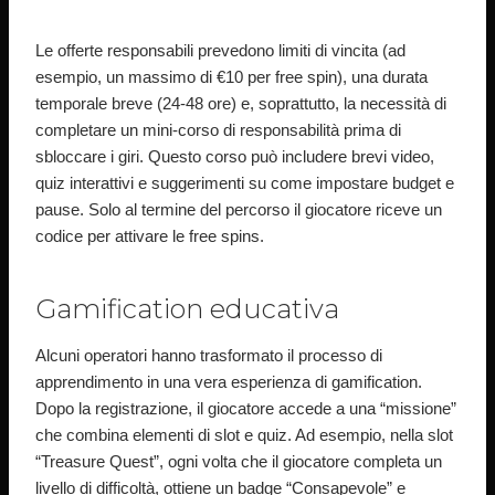
Le offerte responsabili prevedono limiti di vincita (ad
esempio, un massimo di €10 per free spin), una durata
temporale breve (24‑48 ore) e, soprattutto, la necessità di
completare un mini‑corso di responsabilità prima di
sbloccare i giri. Questo corso può includere brevi video,
quiz interattivi e suggerimenti su come impostare budget e
pause. Solo al termine del percorso il giocatore riceve un
codice per attivare le free spins.
Gamification educativa
Alcuni operatori hanno trasformato il processo di
apprendimento in una vera esperienza di gamification.
Dopo la registrazione, il giocatore accede a una “missione”
che combina elementi di slot e quiz. Ad esempio, nella slot
“Treasure Quest”, ogni volta che il giocatore completa un
livello di difficoltà, ottiene un badge “Consapevole” e