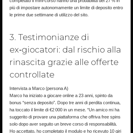
completato il mini‑corso hanno una probabilità del 27 % in
più di impostare autonomamente un limite di deposito entro
le prime due settimane di utilizzo del sito.
3. Testimonianze di
ex‑giocatori: dal rischio alla
rinascita grazie alle offerte
controllate
Intervista a Marco (persona A)
Marco ha iniziato a giocare online a 23 anni, spinto da
bonus “senza deposito”. Dopo tre anni di perdita continua,
ha toccato il limite di €2 000 in un mese. “Un amico mi ha
suggerito di provare una piattaforma che offriva free spins
solo dopo aver seguito un breve corso di responsabilità.
Ho accettato, ho completato il modulo e ho ricevuto 10 giri