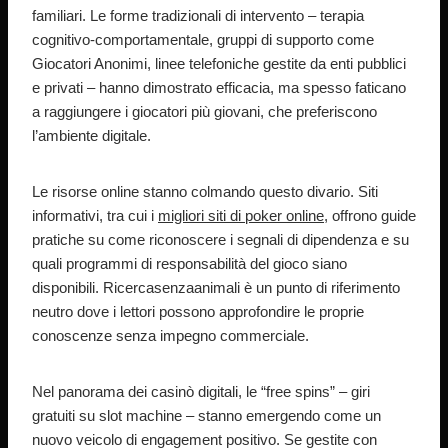
familiari. Le forme tradizionali di intervento – terapia
cognitivo‑comportamentale, gruppi di supporto come
Giocatori Anonimi, linee telefoniche gestite da enti pubblici
e privati – hanno dimostrato efficacia, ma spesso faticano
a raggiungere i giocatori più giovani, che preferiscono
l’ambiente digitale.
Le risorse online stanno colmando questo divario. Siti
informativi, tra cui i
migliori siti di poker online
, offrono guide
pratiche su come riconoscere i segnali di dipendenza e su
quali programmi di responsabilità del gioco siano
disponibili. Ricercasenzaanimali è un punto di riferimento
neutro dove i lettori possono approfondire le proprie
conoscenze senza impegno commerciale.
Nel panorama dei casinò digitali, le “free spins” – giri
gratuiti su slot machine – stanno emergendo come un
nuovo veicolo di engagement positivo. Se gestite con