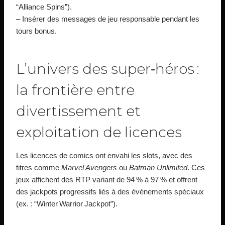
“Alliance Spins”).
– Insérer des messages de jeu responsable pendant les
tours bonus.
L’univers des super‑héros :
la frontière entre
divertissement et
exploitation de licences
Les licences de comics ont envahi les slots, avec des
titres comme
Marvel Avengers
ou
Batman Unlimited
. Ces
jeux affichent des RTP variant de 94 % à 97 % et offrent
des jackpots progressifs liés à des événements spéciaux
(ex. : “Winter Warrior Jackpot”).