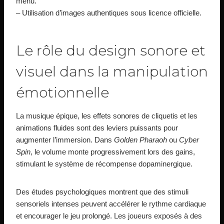
menu.
– Utilisation d’images authentiques sous licence officielle.
Le rôle du design sonore et
visuel dans la manipulation
émotionnelle
La musique épique, les effets sonores de cliquetis et les
animations fluides sont des leviers puissants pour
augmenter l’immersion. Dans
Golden Pharaoh
ou
Cyber
Spin
, le volume monte progressivement lors des gains,
stimulant le système de récompense dopaminergique.
Des études psychologiques montrent que des stimuli
sensoriels intenses peuvent accélérer le rythme cardiaque
et encourager le jeu prolongé. Les joueurs exposés à des