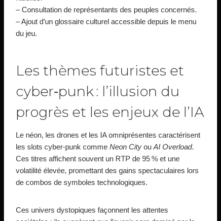
– Consultation de représentants des peuples concernés.
– Ajout d’un glossaire culturel accessible depuis le menu
du jeu.
Les thèmes futuristes et
cyber‑punk : l’illusion du
progrès et les enjeux de l’IA
Le néon, les drones et les IA omniprésentes caractérisent
les slots cyber‑punk comme
Neon City
ou
AI Overload
.
Ces titres affichent souvent un RTP de 95 % et une
volatilité élevée, promettant des gains spectaculaires lors
de combos de symboles technologiques.
Ces univers dystopiques façonnent les attentes