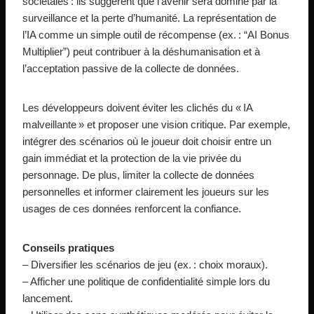
sociétales : ils suggèrent que l’avenir sera dominé par la
surveillance et la perte d’humanité. La représentation de
l’IA comme un simple outil de récompense (ex. : “AI Bonus
Multiplier”) peut contribuer à la déshumanisation et à
l’acceptation passive de la collecte de données.
Les développeurs doivent éviter les clichés du « IA
malveillante » et proposer une vision critique. Par exemple,
intégrer des scénarios où le joueur doit choisir entre un
gain immédiat et la protection de la vie privée du
personnage. De plus, limiter la collecte de données
personnelles et informer clairement les joueurs sur les
usages de ces données renforcent la confiance.
Conseils pratiques
– Diversifier les scénarios de jeu (ex. : choix moraux).
– Afficher une politique de confidentialité simple lors du
lancement.