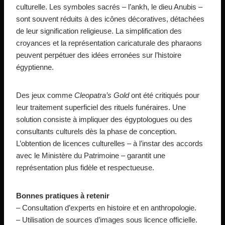
culturelle. Les symboles sacrés – l’ankh, le dieu Anubis –
sont souvent réduits à des icônes décoratives, détachées
de leur signification religieuse. La simplification des
croyances et la représentation caricaturale des pharaons
peuvent perpétuer des idées erronées sur l’histoire
égyptienne.
Des jeux comme
Cleopatra’s Gold
ont été critiqués pour
leur traitement superficiel des rituels funéraires. Une
solution consiste à impliquer des égyptologues ou des
consultants culturels dès la phase de conception.
L’obtention de licences culturelles – à l’instar des accords
avec le Ministère du Patrimoine – garantit une
représentation plus fidèle et respectueuse.
Bonnes pratiques à retenir
– Consultation d’experts en histoire et en anthropologie.
– Utilisation de sources d’images sous licence officielle.