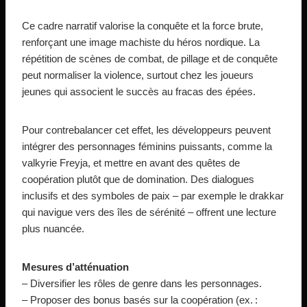
Ce cadre narratif valorise la conquête et la force brute,
renforçant une image machiste du héros nordique. La
répétition de scènes de combat, de pillage et de conquête
peut normaliser la violence, surtout chez les joueurs
jeunes qui associent le succès au fracas des épées.
Pour contrebalancer cet effet, les développeurs peuvent
intégrer des personnages féminins puissants, comme la
valkyrie Freyja, et mettre en avant des quêtes de
coopération plutôt que de domination. Des dialogues
inclusifs et des symboles de paix – par exemple le drakkar
qui navigue vers des îles de sérénité – offrent une lecture
plus nuancée.
Mesures d’atténuation
– Diversifier les rôles de genre dans les personnages.
– Proposer des bonus basés sur la coopération (ex. :