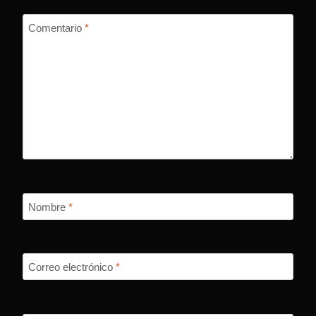
Comentario
*
Nombre
*
Correo electrónico
*