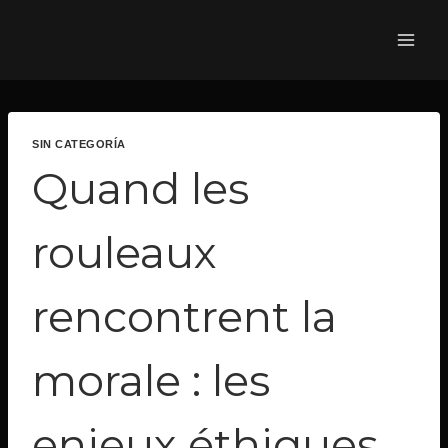
SIN CATEGORÍA
Quand les
rouleaux
rencontrent la
morale : les
enjeux éthiques