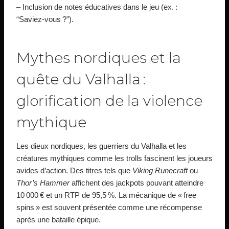
– Inclusion de notes éducatives dans le jeu (ex. :
“Saviez‑vous ?”).
Mythes nordiques et la
quête du Valhalla :
glorification de la violence
mythique
Les dieux nordiques, les guerriers du Valhalla et les
créatures mythiques comme les trolls fascinent les joueurs
avides d’action. Des titres tels que
Viking Runecraft
ou
Thor’s Hammer
affichent des jackpots pouvant atteindre
10 000 € et un RTP de 95,5 %. La mécanique de « free
spins » est souvent présentée comme une récompense
après une bataille épique.