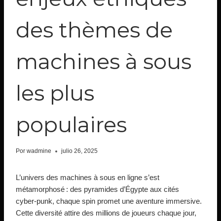
des thèmes de
machines à sous
les plus
populaires
Por
wadmine
julio 26, 2025
L’univers des machines à sous en ligne s’est
métamorphosé : des pyramides d’Égypte aux cités
cyber‑punk, chaque spin promet une aventure immersive.
Cette diversité attire des millions de joueurs chaque jour,