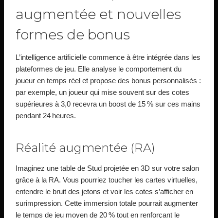
augmentée et nouvelles
formes de bonus
L’intelligence artificielle commence à être intégrée dans les
plateformes de jeu. Elle analyse le comportement du
joueur en temps réel et propose des bonus personnalisés :
par exemple, un joueur qui mise souvent sur des cotes
supérieures à 3,0 recevra un boost de 15 % sur ces mains
pendant 24 heures.
Réalité augmentée (RA)
Imaginez une table de Stud projetée en 3D sur votre salon
grâce à la RA. Vous pourriez toucher les cartes virtuelles,
entendre le bruit des jetons et voir les cotes s’afficher en
surimpression. Cette immersion totale pourrait augmenter
le temps de jeu moyen de 20 % tout en renforçant le