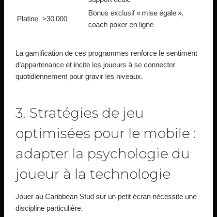
Bonus exclusif « mise égale »,
Platine
>30 000
coach poker en ligne
La gamification de ces programmes renforce le sentiment
d’appartenance et incite les joueurs à se connecter
quotidiennement pour gravir les niveaux.
3. Stratégies de jeu
optimisées pour le mobile :
adapter la psychologie du
joueur à la technologie
Jouer au Caribbean Stud sur un petit écran nécessite une
discipline particulière.