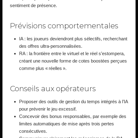
sentiment de présence.
Prévisions comportementales
IA : les joueurs deviendront plus sélectifs, recherchant
des offres ultra‑personnalisées.
RA : la frontière entre le virtuel et le réel s’estompera,
créant une nouvelle forme de cotes boostées perçues
comme plus « réelles ».
Conseils aux opérateurs
Proposer des outils de gestion du temps intégrés à l’IA
pour prévenir le jeu excessif.
Concevoir des bonus responsables, par exemple des
limites automatiques de mise après trois pertes
consécutives.