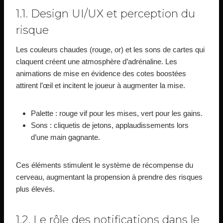
1.1. Design UI/UX et perception du
risque
Les couleurs chaudes (rouge, or) et les sons de cartes qui
claquent créent une atmosphère d’adrénaline. Les
animations de mise en évidence des cotes boostées
attirent l’œil et incitent le joueur à augmenter la mise.
Palette : rouge vif pour les mises, vert pour les gains.
Sons : cliquetis de jetons, applaudissements lors
d’une main gagnante.
Ces éléments stimulent le système de récompense du
cerveau, augmentant la propension à prendre des risques
plus élevés.
1.2. Le rôle des notifications dans le