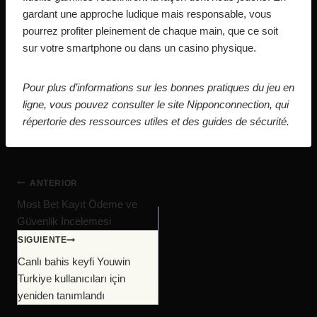
gardant une approche ludique mais responsable, vous
pourrez profiter pleinement de chaque main, que ce soit
sur votre smartphone ou dans un casino physique.
Pour plus d’informations sur les bonnes pratiques du jeu en
ligne, vous pouvez consulter le site Nipponconnection, qui
répertorie des ressources utiles et des guides de sécurité.
ANTERIOR
Most Bet Kayıt Ödeme ve
Güvenlik İncelemesi
SIGUIENTE
Canlı bahis keyfi Youwin
Turkiye kullanıcıları için
yeniden tanımlandı