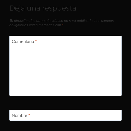
Deja una respuesta
Tu dirección de correo electrónico no será publicada.
Los campos
obligatorios están marcados con
*
Comentario
*
Nombre
*