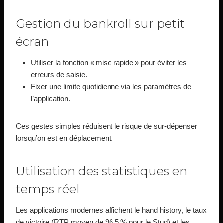
Gestion du bankroll sur petit
écran
Utiliser la fonction « mise rapide » pour éviter les
erreurs de saisie.
Fixer une limite quotidienne via les paramètres de
l’application.
Ces gestes simples réduisent le risque de sur‑dépenser
lorsqu’on est en déplacement.
Utilisation des statistiques en
temps réel
Les applications modernes affichent le hand history, le taux
de victoire (RTP moyen de 96,5 % pour le Stud) et les