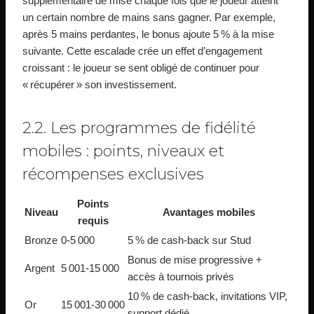
supplémentaire de mise chaque fois que le joueur atteint
un certain nombre de mains sans gagner. Par exemple,
après 5 mains perdantes, le bonus ajoute 5 % à la mise
suivante. Cette escalade crée un effet d’engagement
croissant : le joueur se sent obligé de continuer pour
« récupérer » son investissement.
2.2. Les programmes de fidélité
mobiles : points, niveaux et
récompenses exclusives
Points
Niveau
Avantages mobiles
requis
Bronze
0‑5 000
5 % de cash‑back sur Stud
Bonus de mise progressive +
Argent
5 001‑15 000
accès à tournois privés
10 % de cash‑back, invitations VIP,
Or
15 001‑30 000
support dédié