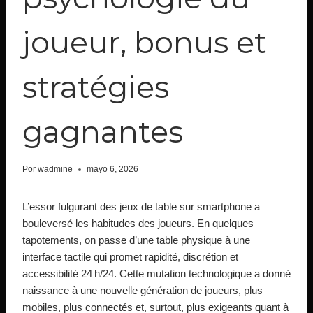
joueur, bonus et
stratégies
gagnantes
Por
wadmine
mayo 6, 2026
L’essor fulgurant des jeux de table sur smartphone a
bouleversé les habitudes des joueurs. En quelques
tapotements, on passe d’une table physique à une
interface tactile qui promet rapidité, discrétion et
accessibilité 24 h/24. Cette mutation technologique a donné
naissance à une nouvelle génération de joueurs, plus
mobiles, plus connectés et, surtout, plus exigeants quant à