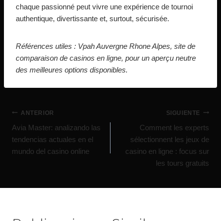
chaque passionné peut vivre une expérience de tournoi
authentique, divertissante et, surtout, sécurisée.
Références utiles : Vpah Auvergne Rhone Alpes, site de
comparaison de casinos en ligne, pour un aperçu neutre
des meilleures options disponibles.
ANTERIOR
SIGUIENTE
Avia Master: analizando las
Comment les experts
tendencias actuales en el
sélectionnent les jeux de
mundo del casino online
casino en ligne : focus sur
les tours gratuits