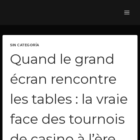
SIN CATEGORÍA
Quand le grand
écran rencontre
les tables : la vraie
face des tournois
de casino à l’ère