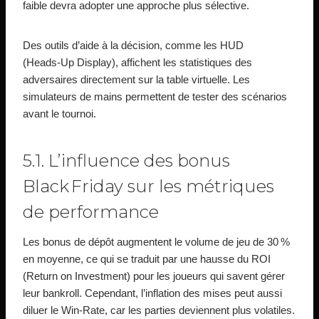
faible devra adopter une approche plus sélective.
Des outils d’aide à la décision, comme les HUD
(Heads‑Up Display), affichent les statistiques des
adversaires directement sur la table virtuelle. Les
simulateurs de mains permettent de tester des scénarios
avant le tournoi.
5.1. L’influence des bonus
Black Friday sur les métriques
de performance
Les bonus de dépôt augmentent le volume de jeu de 30 %
en moyenne, ce qui se traduit par une hausse du ROI
(Return on Investment) pour les joueurs qui savent gérer
leur bankroll. Cependant, l’inflation des mises peut aussi
diluer le Win‑Rate, car les parties deviennent plus volatiles.