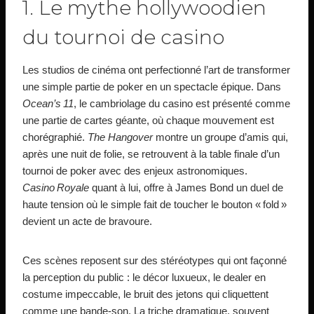
1. Le mythe hollywoodien
du tournoi de casino
Les studios de cinéma ont perfectionné l’art de transformer
une simple partie de poker en un spectacle épique. Dans
Ocean’s 11
, le cambriolage du casino est présenté comme
une partie de cartes géante, où chaque mouvement est
chorégraphié.
The Hangover
montre un groupe d’amis qui,
après une nuit de folie, se retrouvent à la table finale d’un
tournoi de poker avec des enjeux astronomiques.
Casino Royale
quant à lui, offre à James Bond un duel de
haute tension où le simple fait de toucher le bouton « fold »
devient un acte de bravoure.
Ces scènes reposent sur des stéréotypes qui ont façonné
la perception du public : le décor luxueux, le dealer en
costume impeccable, le bruit des jetons qui cliquettent
comme une bande‑son. La triche dramatique, souvent