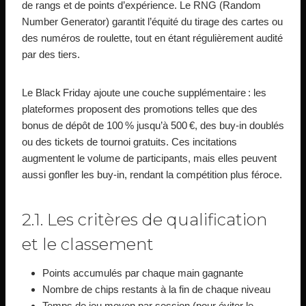
de rangs et de points d’expérience. Le RNG (Random
Number Generator) garantit l’équité du tirage des cartes ou
des numéros de roulette, tout en étant régulièrement audité
par des tiers.
Le Black Friday ajoute une couche supplémentaire : les
plateformes proposent des promotions telles que des
bonus de dépôt de 100 % jusqu’à 500 €, des buy‑in doublés
ou des tickets de tournoi gratuits. Ces incitations
augmentent le volume de participants, mais elles peuvent
aussi gonfler les buy‑in, rendant la compétition plus féroce.
2.1. Les critères de qualification
et le classement
Points accumulés par chaque main gagnante
Nombre de chips restants à la fin de chaque niveau
Temps de jeu moyen par session (pour éviter le