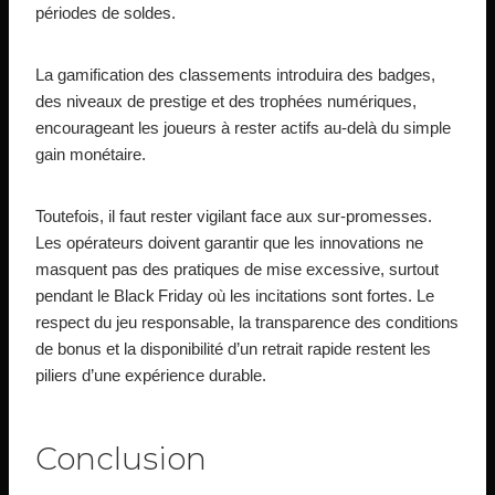
périodes de soldes.
La gamification des classements introduira des badges,
des niveaux de prestige et des trophées numériques,
encourageant les joueurs à rester actifs au-delà du simple
gain monétaire.
Toutefois, il faut rester vigilant face aux sur‑promesses.
Les opérateurs doivent garantir que les innovations ne
masquent pas des pratiques de mise excessive, surtout
pendant le Black Friday où les incitations sont fortes. Le
respect du jeu responsable, la transparence des conditions
de bonus et la disponibilité d’un retrait rapide restent les
piliers d’une expérience durable.
Conclusion