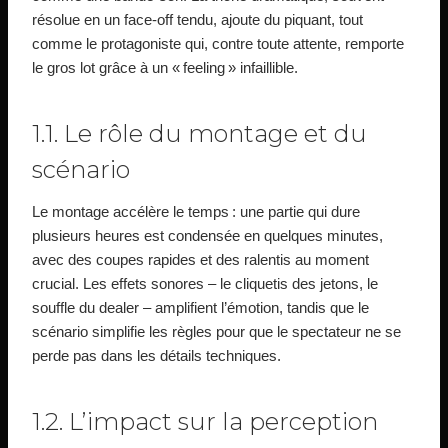
résolue en un face‑off tendu, ajoute du piquant, tout
comme le protagoniste qui, contre toute attente, remporte
le gros lot grâce à un « feeling » infaillible.
1.1. Le rôle du montage et du
scénario
Le montage accélère le temps : une partie qui dure
plusieurs heures est condensée en quelques minutes,
avec des coupes rapides et des ralentis au moment
crucial. Les effets sonores – le cliquetis des jetons, le
souffle du dealer – amplifient l’émotion, tandis que le
scénario simplifie les règles pour que le spectateur ne se
perde pas dans les détails techniques.
1.2. L’impact sur la perception