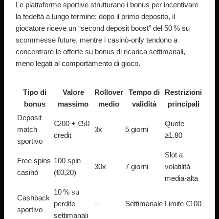
Le piattaforme sportive strutturano i bonus per incentivare
la fedeltà a lungo termine: dopo il primo deposito, il
giocatore riceve un “second deposit boost” del 50 % su
scommesse future, mentre i casinò‑only tendono a
concentrare le offerte su bonus di ricarica settimanali,
meno legati al comportamento di gioco.
Tipo di
Valore
Rollover
Tempo di
Restrizioni
bonus
massimo
medio
validità
principali
Deposit
€200 + €50
Quote
match
3x
5 giorni
credit
≥1.80
sportivo
Slot a
Free spins
100 spin
30x
7 giorni
volatilità
casinò
(€0,20)
media‑alta
10 % su
Cashback
perdite
–
Settimanale
Limite €100
sportivo
settimanali