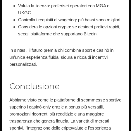
Valuta la licenza: preferisci operatori con MGA o
UKGC.
Controlla i requisiti di wagering: più bassi sono migliori.
Considera le opzioni crypto: se desideri prelievi rapidi,
scegli piattaforme che supportano Bitcoin.
In sintesi, il futuro premia chi combina sport e casinò in
un’unica esperienza fluida, sicura e ricca di incentivi
personalizzati.
Conclusione
Abbiamo visto come le piattaforme di scommesse sportive
superino i casinò‑only grazie a bonus più versatili,
promozioni ricorrenti più redditizie e una maggiore
trasparenza che genera fiducia. La varietà di mercati
sportivi, l’integrazione delle criptovalute e l’esperienza