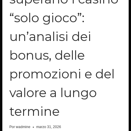
“solo gioco”:
un’analisi dei
bonus, delle
promozioni e del
valore a lungo
termine
Por
wadmine
marzo 31, 2026