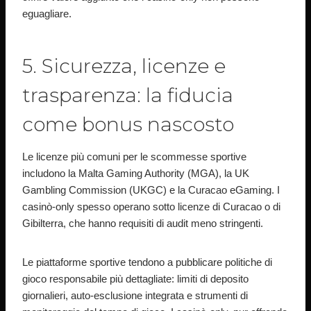
eguagliare.
5. Sicurezza, licenze e
trasparenza: la fiducia
come bonus nascosto
Le licenze più comuni per le scommesse sportive
includono la Malta Gaming Authority (MGA), la UK
Gambling Commission (UKGC) e la Curacao eGaming. I
casinò‑only spesso operano sotto licenze di Curacao o di
Gibilterra, che hanno requisiti di audit meno stringenti.
Le piattaforme sportive tendono a pubblicare politiche di
gioco responsabile più dettagliate: limiti di deposito
giornalieri, auto‑esclusione integrata e strumenti di