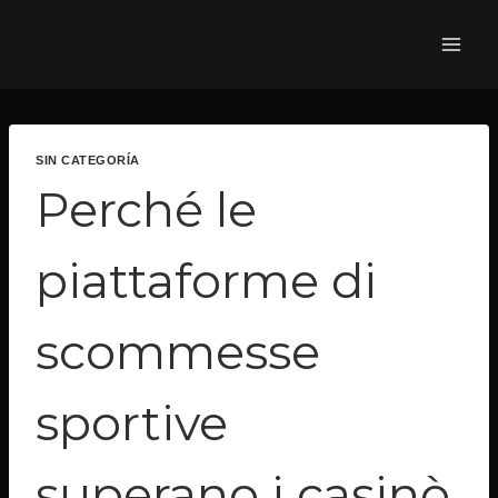
SIN CATEGORÍA
Perché le
piattaforme di
scommesse
sportive
superano i casinò