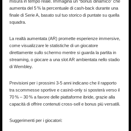
misura in tempo reale. Immagina un “bonus dinamico” che
aumenta del 5 % la percentuale di cash‑back durante una
finale di Serie A, basato sul tuo storico di puntate su quella
squadra.
La realtà aumentata (AR) promette esperienze immersive,
come visualizzare le statistiche di un giocatore
direttamente sullo schermo mentre si guarda la partita in
streaming, o giocare a una slot AR ambientata nello stadio
di Wembley.
Previsioni per i prossimi 3‑5 anni indicano che il rapporto
tra scommesse sportive e casinò‑only si sposterà verso il
70 % – 30 % a favore delle piattaforme ibride, grazie alla
capacità di offrire contenuti cross‑sell e bonus più versatili.
Suggerimenti per i giocatori: