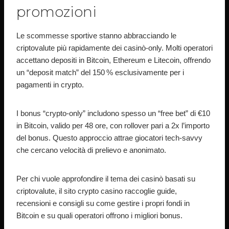
promozioni
Le scommesse sportive stanno abbracciando le
criptovalute più rapidamente dei casinò‑only. Molti operatori
accettano depositi in Bitcoin, Ethereum e Litecoin, offrendo
un “deposit match” del 150 % esclusivamente per i
pagamenti in crypto.
I bonus “crypto‑only” includono spesso un “free bet” di €10
in Bitcoin, valido per 48 ore, con rollover pari a 2x l’importo
del bonus. Questo approccio attrae giocatori tech‑savvy
che cercano velocità di prelievo e anonimato.
Per chi vuole approfondire il tema dei casinò basati su
criptovalute, il sito crypto casino raccoglie guide,
recensioni e consigli su come gestire i propri fondi in
Bitcoin e su quali operatori offrono i migliori bonus.