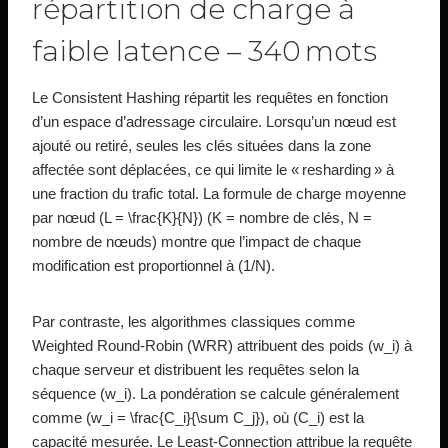
répartition de charge à
faible latence – 340 mots
Le Consistent Hashing répartit les requêtes en fonction
d’un espace d’adressage circulaire. Lorsqu’un nœud est
ajouté ou retiré, seules les clés situées dans la zone
affectée sont déplacées, ce qui limite le « resharding » à
une fraction du trafic total. La formule de charge moyenne
par nœud (L = \frac{K}{N}) (K = nombre de clés, N =
nombre de nœuds) montre que l’impact de chaque
modification est proportionnel à (1/N).
Par contraste, les algorithmes classiques comme
Weighted Round‑Robin (WRR) attribuent des poids (w_i) à
chaque serveur et distribuent les requêtes selon la
séquence (w_i). La pondération se calcule généralement
comme (w_i = \frac{C_i}{\sum C_j}), où (C_i) est la
capacité mesurée. Le Least‑Connection attribue la requête