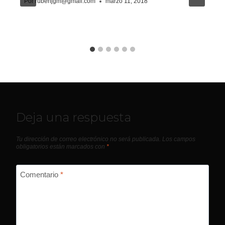
Por
rubenjgm@gmail.com
marzo 11, 2018
Deja una respuesta
Tu dirección de correo electrónico no será publicada.
Los campos
obligatorios están marcados con
*
Comentario
*