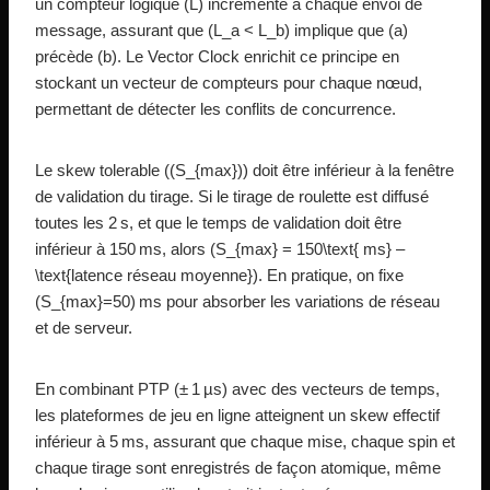
un compteur logique (L) incrémenté à chaque envoi de
message, assurant que (L_a < L_b) implique que (a)
précède (b). Le Vector Clock enrichit ce principe en
stockant un vecteur de compteurs pour chaque nœud,
permettant de détecter les conflits de concurrence.
Le skew tolerable ((S_{max})) doit être inférieur à la fenêtre
de validation du tirage. Si le tirage de roulette est diffusé
toutes les 2 s, et que le temps de validation doit être
inférieur à 150 ms, alors (S_{max} = 150\text{ ms} –
\text{latence réseau moyenne}). En pratique, on fixe
(S_{max}=50) ms pour absorber les variations de réseau
et de serveur.
En combinant PTP (± 1 µs) avec des vecteurs de temps,
les plateformes de jeu en ligne atteignent un skew effectif
inférieur à 5 ms, assurant que chaque mise, chaque spin et
chaque tirage sont enregistrés de façon atomique, même