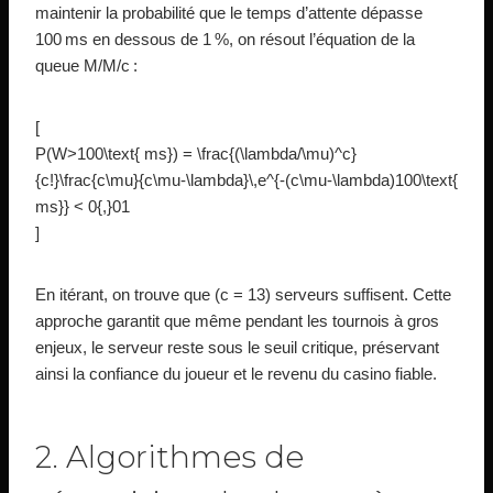
maintenir la probabilité que le temps d’attente dépasse
100 ms en dessous de 1 %, on résout l’équation de la
queue M/M/c :
[
P(W>100\text{ ms}) = \frac{(\lambda/\mu)^c}
{c!}\frac{c\mu}{c\mu-\lambda}\,e^{-(c\mu-\lambda)100\text{
ms}} < 0{,}01
]
En itérant, on trouve que (c = 13) serveurs suffisent. Cette
approche garantit que même pendant les tournois à gros
enjeux, le serveur reste sous le seuil critique, préservant
ainsi la confiance du joueur et le revenu du casino fiable.
2. Algorithmes de