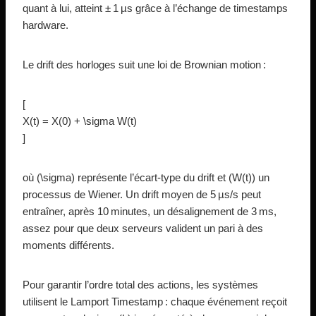
quant à lui, atteint ± 1 µs grâce à l’échange de timestamps
hardware.
Le drift des horloges suit une loi de Brownian motion :
[
X(t) = X(0) + \sigma W(t)
]
où (\sigma) représente l’écart-type du drift et (W(t)) un
processus de Wiener. Un drift moyen de 5 µs/s peut
entraîner, après 10 minutes, un désalignement de 3 ms,
assez pour que deux serveurs valident un pari à des
moments différents.
Pour garantir l’ordre total des actions, les systèmes
utilisent le Lamport Timestamp : chaque événement reçoit