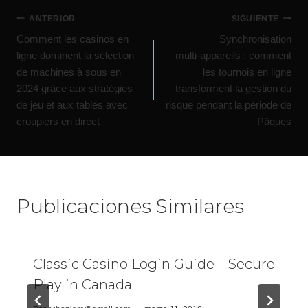
ANTERIOR
SIGUIENTE
Comment les casinos en
Synchronisation
ligne dominent la sélection
multi‑appareils : comment
de machines à sous en
les tournois en ligne
2024 grâce aux stratégies
transforment la gestion du
de jeu et aux tables avec
risque pendant la période de
croupiers en direct
Pâques
Publicaciones Similares
Classic Casino Login Guide – Secure
Play in Canada