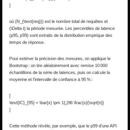
]
où (N_{\text{req}}) est le nombre total de requêtes et
(\Delta t) la période mesurée. Les percentiles de latence
(p95, p99) sont extraits de la distribution empirique des
temps de réponse.
Pour estimer la précision des mesures, on applique le
Bootstrap : on tire aléatoirement avec remise 10 000
échantillons de la série de latences, puis on calcule la
moyenne et l’intervalle de confiance à 95 % :
[
\text{IC}_{95} = \bar{x} \pm 1{,}96 \frac{s}{\sqrt{n}}
]
Cette méthode révèle, par exemple, que le p99 d’une API