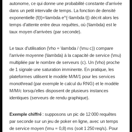
autonome, ce qui donne une probabilité constante d’arrivée
dans un petit intervalle de temps. La fonction de densité
exponentielle (f(t)=\lambda e^{-\lambda t}) décrit alors les
temps d’attente entre deux requêtes, où (\lambda) est le
taux moyen d’arrivées (par seconde).
Le taux d’utilisation (\rho = \lambda / (\mu c)) compare
l’arrivée moyenne (\lambda) à la capacité de service (\mu)
multipliée par le nombre de serveurs (c). Un (\rho) proche
de 1 signale une saturation imminente. En pratique, les
plateformes utilisent le modèle M/M/1 pour les services
monothread (par exemple le calcul du RNG) et le modèle
M/M/c lorsqu’elles disposent de plusieurs instances
identiques (serveurs de rendu graphique).
Exemple chiffré
: supposons un pic de 12 000 requêtes
par seconde sur un jeu de poker en ligne, avec un temps
de service moyen (\mu = 0,8) ms (soit 1 250 req/s). Pour