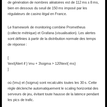
de génération de nombres aléatoires est de 112 ms ± 8 ms,
bien en dessous du seuil de 150 ms imposé par les
régulateurs de casino légal en France.
Le framework de monitoring combine Prometheus
(collecte métrique) et Grafana (visualisation). Les alertes
sont définies à partir de la distribution normale des temps
de réponse :
[
\text{Alert if } \mu + 3\sigma > 120\text{ ms}
]
où (\mu) et (\sigma) sont recalculés toutes les 30 s. Cette
règle déclenche automatiquement le scaling horizontal des
serveurs de jeu, évitant toute hausse de la latence pendant
les pics de trafic.