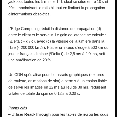
jackpots toutes les 5 min, le TTL idéal se situe entre 10 s et
20 s, maximisant le ratio hit tout en limitant la propagation
d’informations obsolètes.
L’Edge Computing réduit la distance de propagation (d)
entre le client et le serveur. Le gain de latence se calcule :
(\Delta t = d / c), avec (c) la vitesse de la lumière dans la
fibre (≈ 200 000 km/s). Placer un nœud d’edge à 500 km du
joueur français diminue (\Delta t) de 2,5 ms à 2,0 ms, soit
une amélioration de 20 %.
Un CDN spécialisé pour les assets graphiques (textures
de roulette, animations de slot) a permis à un casino fiable
de servir les images en 12 ms au lieu de 38 ms, réduisant
la latence totale du spin de 0,12 s à 0,09 s.
Points clés
– Utiliser
Read‑Through
pour les tables de jeu où les odds