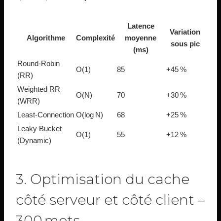
Latence
Variation
Algorithme
Complexité
moyenne
sous pic
(ms)
Round‑Robin
O(1)
85
+45 %
(RR)
Weighted RR
O(N)
70
+30 %
(WRR)
Least‑Connection
O(log N)
68
+25 %
Leaky Bucket
O(1)
55
+12 %
(Dynamic)
3. Optimisation du cache
côté serveur et côté client –
300 mots