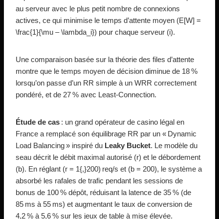
au serveur avec le plus petit nombre de connexions
actives, ce qui minimise le temps d’attente moyen (E[W] =
\frac{1}{\mu – \lambda_i}) pour chaque serveur (i).
Une comparaison basée sur la théorie des files d’attente
montre que le temps moyen de décision diminue de 18 %
lorsqu’on passe d’un RR simple à un WRR correctement
pondéré, et de 27 % avec Least‑Connection.
Étude de cas
: un grand opérateur de casino légal en
France a remplacé son équilibrage RR par un « Dynamic
Load Balancing » inspiré du
Leaky Bucket
. Le modèle du
seau décrit le débit maximal autorisé (r) et le débordement
(b). En réglant (r = 1{,}200) req/s et (b = 200), le système a
absorbé les rafales de trafic pendant les sessions de
bonus de 100 % dépôt, réduisant la latence de 35 % (de
85 ms à 55 ms) et augmentant le taux de conversion de
4,2 % à 5,6 % sur les jeux de table à mise élevée.