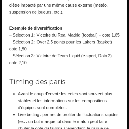
d’être impacté par une même cause externe (météo,
suspension de joueurs, etc.).
Exemple de diversification
– Sélection 1 : Victoire du Real Madrid (football) – cote 1,65
– Sélection 2 : Over 2.5 points pour les Lakers (basket) –
cote 1,90
– Sélection 3 : Victoire de Team Liquid (e‑sport, Dota 2) –
cote 2,10
Timing des paris
Avant le coup d’envoi : les cotes sont souvent plus
stables et les informations sur les compositions
d’équipes sont complètes.
Live betting : permet de profiter de fluctuations rapides
(ex. : un but marqué tôt dans le match peut faire
chuter la cote du favori). Cependant, le risque de