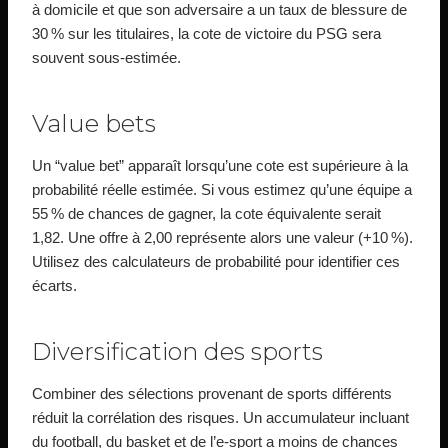
à domicile et que son adversaire a un taux de blessure de
30 % sur les titulaires, la cote de victoire du PSG sera
souvent sous‑estimée.
Value bets
Un “value bet” apparaît lorsqu’une cote est supérieure à la
probabilité réelle estimée. Si vous estimez qu’une équipe a
55 % de chances de gagner, la cote équivalente serait
1,82. Une offre à 2,00 représente alors une valeur (+10 %).
Utilisez des calculateurs de probabilité pour identifier ces
écarts.
Diversification des sports
Combiner des sélections provenant de sports différents
réduit la corrélation des risques. Un accumulateur incluant
du football, du basket et de l’e‑sport a moins de chances