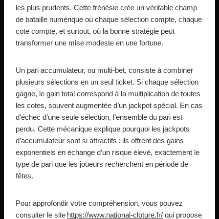
les plus prudents. Cette frénésie crée un véritable champ
de bataille numérique où chaque sélection compte, chaque
cote compte, et surtout, où la bonne stratégie peut
transformer une mise modeste en une fortune.
Un pari accumulateur, ou multi‑bet, consiste à combiner
plusieurs sélections en un seul ticket. Si chaque sélection
gagne, le gain total correspond à la multiplication de toutes
les cotes, souvent augmentée d’un jackpot spécial. En cas
d’échec d’une seule sélection, l’ensemble du pari est
perdu. Cette mécanique explique pourquoi les jackpots
d’accumulateur sont si attractifs : ils offrent des gains
exponentiels en échange d’un risque élevé, exactement le
type de pari que les joueurs recherchent en période de
fêtes.
Pour approfondir votre compréhension, vous pouvez
consulter le site
https://www.national-cloture.fr/
qui propose