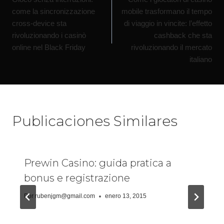
come la sincronizzazione
mobile trasformano il tempo
cross‑device sta
di viaggio in vincite: l’effetto
rivoluzionando i casinò
cashback che sta
online nel Black Friday
rivoluzionando il mercato
italiano
Publicaciones Similares
Prewin Casino: guida pratica a
bonus e registrazione
Por
rubenjgm@gmail.com
enero 13, 2015