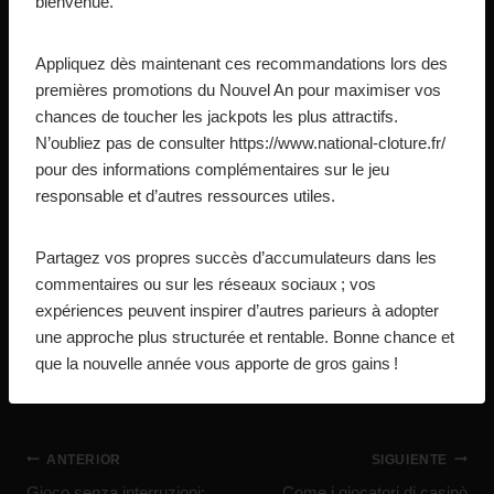
bienvenue.
Appliquez dès maintenant ces recommandations lors des
premières promotions du Nouvel An pour maximiser vos
chances de toucher les jackpots les plus attractifs.
N’oubliez pas de consulter https://www.national-cloture.fr/
pour des informations complémentaires sur le jeu
responsable et d’autres ressources utiles.
Partagez vos propres succès d’accumulateurs dans les
commentaires ou sur les réseaux sociaux ; vos
expériences peuvent inspirer d’autres parieurs à adopter
une approche plus structurée et rentable. Bonne chance et
que la nouvelle année vous apporte de gros gains !
ANTERIOR
SIGUIENTE
Gioco senza interruzioni:
Come i giocatori di casinò