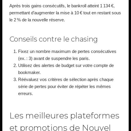
Après trois gains consécutifs, le bankroll atteint 1 134 €,
permettant d’augmenter la mise à 10 € tout en restant sous
le 2 % de la nouvelle réserve.
Conseils contre le chasing
Fixez un nombre maximum de pertes consécutives
(ex. : 3) avant de suspendre les paris.
Utilisez des alertes de budget sur votre compte de
bookmaker.
Réévaluez vos critères de sélection après chaque
série de pertes pour éviter de répéter les mêmes
erreurs.
Les meilleures plateformes
et promotions de Nouvel