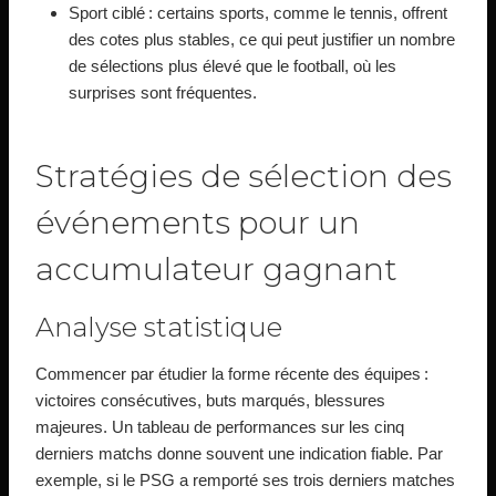
Sport ciblé : certains sports, comme le tennis, offrent
des cotes plus stables, ce qui peut justifier un nombre
de sélections plus élevé que le football, où les
surprises sont fréquentes.
Stratégies de sélection des
événements pour un
accumulateur gagnant
Analyse statistique
Commencer par étudier la forme récente des équipes :
victoires consécutives, buts marqués, blessures
majeures. Un tableau de performances sur les cinq
derniers matchs donne souvent une indication fiable. Par
exemple, si le PSG a remporté ses trois derniers matches