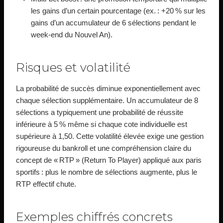
les gains d’un certain pourcentage (ex. : +20 % sur les
gains d’un accumulateur de 6 sélections pendant le
week‑end du Nouvel An).
Risques et volatilité
La probabilité de succès diminue exponentiellement avec
chaque sélection supplémentaire. Un accumulateur de 8
sélections a typiquement une probabilité de réussite
inférieure à 5 % même si chaque cote individuelle est
supérieure à 1,50. Cette volatilité élevée exige une gestion
rigoureuse du bankroll et une compréhension claire du
concept de « RTP » (Return To Player) appliqué aux paris
sportifs : plus le nombre de sélections augmente, plus le
RTP effectif chute.
Exemples chiffrés concrets