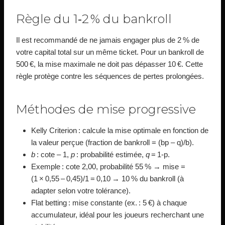
Règle du 1‑2 % du bankroll
Il est recommandé de ne jamais engager plus de 2 % de
votre capital total sur un même ticket. Pour un bankroll de
500 €, la mise maximale ne doit pas dépasser 10 €. Cette
règle protège contre les séquences de pertes prolongées.
Méthodes de mise progressive
Kelly Criterion : calcule la mise optimale en fonction de
la valeur perçue (fraction de bankroll = (bp – q)/b).
b
: cote – 1,
p
: probabilité estimée,
q
= 1‑p.
Exemple : cote 2,00, probabilité 55 % → mise =
(1 × 0,55 – 0,45)/1 = 0,10 → 10 % du bankroll (à
adapter selon votre tolérance).
Flat betting : mise constante (ex. : 5 €) à chaque
accumulateur, idéal pour les joueurs recherchant une