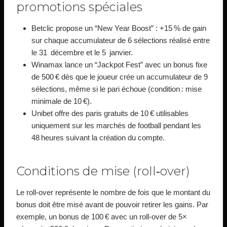
promotions spéciales
Betclic propose un “New Year Boost” : +15 % de gain
sur chaque accumulateur de 6 sélections réalisé entre
le 31 décembre et le 5 janvier.
Winamax lance un “Jackpot Fest” avec un bonus fixe
de 500 € dès que le joueur crée un accumulateur de 9
sélections, même si le pari échoue (condition : mise
minimale de 10 €).
Unibet offre des paris gratuits de 10 € utilisables
uniquement sur les marchés de football pendant les
48 heures suivant la création du compte.
Conditions de mise (roll‑over)
Le roll‑over représente le nombre de fois que le montant du
bonus doit être misé avant de pouvoir retirer les gains. Par
exemple, un bonus de 100 € avec un roll‑over de 5×