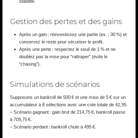
stabilité.
Gestion des pertes et des gains
Après un gain : réinvestissez une partie (ex. : 30 %) et
conservez le reste pour sécuriser le profit.
Après une perte : respectez le seuil de 1 % et ne
doublez pas la mise pour “rattraper” (évite le
“chasing”).
Simulations de scénarios
Supposons un bankroll de 500 € et une mise de 5 € sur un
accumulateur à 8 sélections avec une cote totale de 42,95.
– Scénario gagnant : gain brut de 214,75 €, bankroll passe
à 709,75 €.
– Scénario perdant : bankroll chute à 495 €.