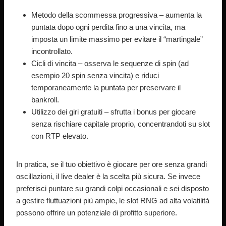
Metodo della scommessa progressiva – aumenta la
puntata dopo ogni perdita fino a una vincita, ma
imposta un limite massimo per evitare il “martingale”
incontrollato.
Cicli di vincita – osserva le sequenze di spin (ad
esempio 20 spin senza vincita) e riduci
temporaneamente la puntata per preservare il
bankroll.
Utilizzo dei giri gratuiti – sfrutta i bonus per giocare
senza rischiare capitale proprio, concentrandoti su slot
con RTP elevato.
In pratica, se il tuo obiettivo è giocare per ore senza grandi
oscillazioni, il live dealer è la scelta più sicura. Se invece
preferisci puntare su grandi colpi occasionali e sei disposto
a gestire fluttuazioni più ampie, le slot RNG ad alta volatilità
possono offrire un potenziale di profitto superiore.