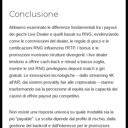
Conclusione
Abbiamo esaminato le differenze fondamentali tra i payout
dei giochi Live Dealer e quelli basati su RNG, evidenziando
come le commissioni del dealer, le regole di gioco e le
certificazioni RNG influenzino l’RTP. I bonus e le
promozioni mostrano strutture divergenti: i live dealer
tendono a offrire cash‑back e reload a bassa soglia,
mentre le slot RNG privilegiano deposit match e giri
gratuiti. Le innovazioni tecnologiche – dallo streaming 4K
all’AR, dai sistemi provably fair alle criptovalute – stanno
trasformando sia la percezione di equità sia la capacità dei
casinò di offrire payout più competitivi.
Non esiste una risposta univoca su quale modalità sia la
più “payable”. La scelta dipende dal profilo di rischio, dalla
gestione del bankroll e dall’interesse per le promozioni.