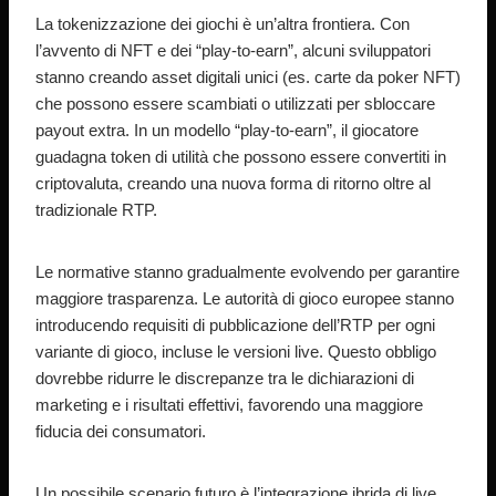
La tokenizzazione dei giochi è un’altra frontiera. Con
l’avvento di NFT e dei “play‑to‑earn”, alcuni sviluppatori
stanno creando asset digitali unici (es. carte da poker NFT)
che possono essere scambiati o utilizzati per sbloccare
payout extra. In un modello “play‑to‑earn”, il giocatore
guadagna token di utilità che possono essere convertiti in
criptovaluta, creando una nuova forma di ritorno oltre al
tradizionale RTP.
Le normative stanno gradualmente evolvendo per garantire
maggiore trasparenza. Le autorità di gioco europee stanno
introducendo requisiti di pubblicazione dell’RTP per ogni
variante di gioco, incluse le versioni live. Questo obbligo
dovrebbe ridurre le discrepanze tra le dichiarazioni di
marketing e i risultati effettivi, favorendo una maggiore
fiducia dei consumatori.
Un possibile scenario futuro è l’integrazione ibrida di live