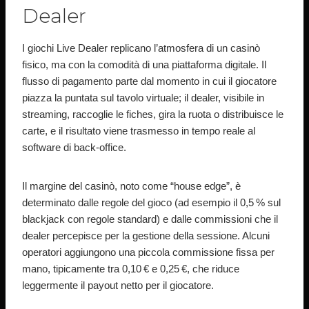
Dealer
I giochi Live Dealer replicano l’atmosfera di un casinò
fisico, ma con la comodità di una piattaforma digitale. Il
flusso di pagamento parte dal momento in cui il giocatore
piazza la puntata sul tavolo virtuale; il dealer, visibile in
streaming, raccoglie le fiches, gira la ruota o distribuisce le
carte, e il risultato viene trasmesso in tempo reale al
software di back‑office.
Il margine del casinò, noto come “house edge”, è
determinato dalle regole del gioco (ad esempio il 0,5 % sul
blackjack con regole standard) e dalle commissioni che il
dealer percepisce per la gestione della sessione. Alcuni
operatori aggiungono una piccola commissione fissa per
mano, tipicamente tra 0,10 € e 0,25 €, che riduce
leggermente il payout netto per il giocatore.