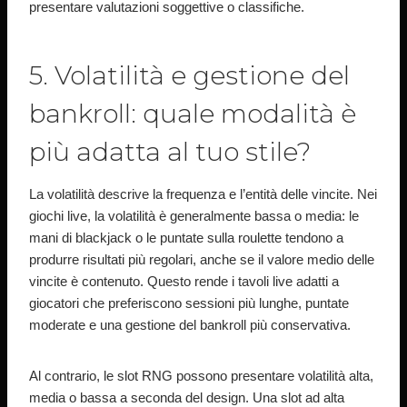
presentare valutazioni soggettive o classifiche.
5. Volatilità e gestione del
bankroll: quale modalità è
più adatta al tuo stile?
La volatilità descrive la frequenza e l’entità delle vincite. Nei
giochi live, la volatilità è generalmente bassa o media: le
mani di blackjack o le puntate sulla roulette tendono a
produrre risultati più regolari, anche se il valore medio delle
vincite è contenuto. Questo rende i tavoli live adatti a
giocatori che preferiscono sessioni più lunghe, puntate
moderate e una gestione del bankroll più conservativa.
Al contrario, le slot RNG possono presentare volatilità alta,
media o bassa a seconda del design. Una slot ad alta