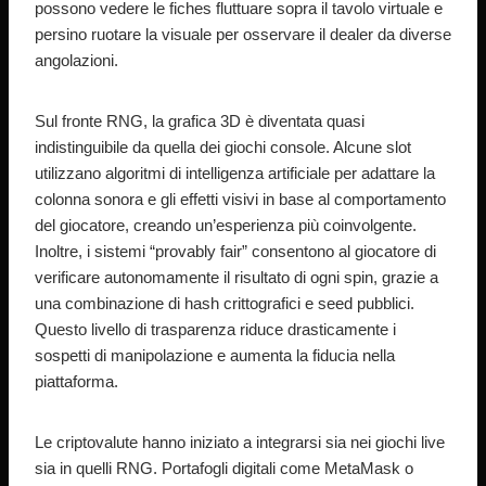
possono vedere le fiches fluttuare sopra il tavolo virtuale e
persino ruotare la visuale per osservare il dealer da diverse
angolazioni.
Sul fronte RNG, la grafica 3D è diventata quasi
indistinguibile da quella dei giochi console. Alcune slot
utilizzano algoritmi di intelligenza artificiale per adattare la
colonna sonora e gli effetti visivi in base al comportamento
del giocatore, creando un’esperienza più coinvolgente.
Inoltre, i sistemi “provably fair” consentono al giocatore di
verificare autonomamente il risultato di ogni spin, grazie a
una combinazione di hash crittografici e seed pubblici.
Questo livello di trasparenza riduce drasticamente i
sospetti di manipolazione e aumenta la fiducia nella
piattaforma.
Le criptovalute hanno iniziato a integrarsi sia nei giochi live
sia in quelli RNG. Portafogli digitali come MetaMask o