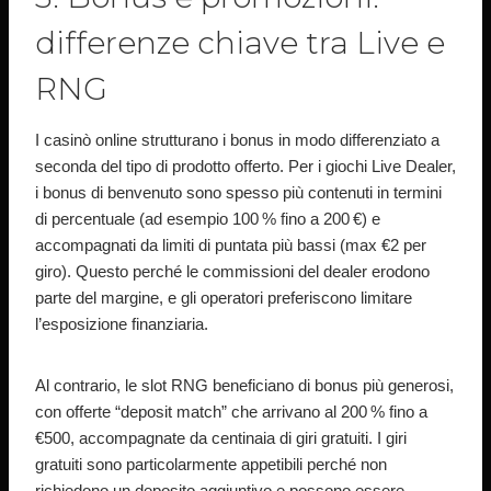
differenze chiave tra Live e
RNG
I casinò online strutturano i bonus in modo differenziato a
seconda del tipo di prodotto offerto. Per i giochi Live Dealer,
i bonus di benvenuto sono spesso più contenuti in termini
di percentuale (ad esempio 100 % fino a 200 €) e
accompagnati da limiti di puntata più bassi (max €2 per
giro). Questo perché le commissioni del dealer erodono
parte del margine, e gli operatori preferiscono limitare
l’esposizione finanziaria.
Al contrario, le slot RNG beneficiano di bonus più generosi,
con offerte “deposit match” che arrivano al 200 % fino a
€500, accompagnate da centinaia di giri gratuiti. I giri
gratuiti sono particolarmente appetibili perché non
richiedono un deposito aggiuntivo e possono essere