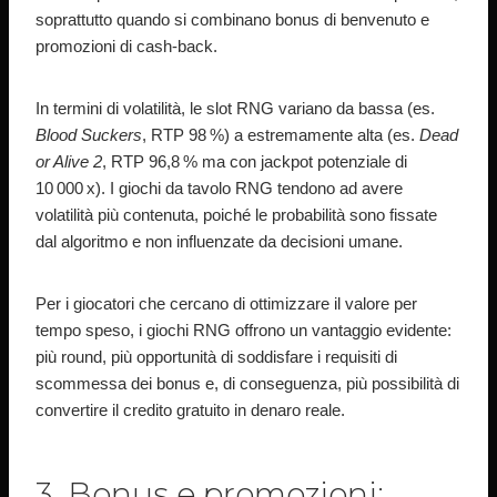
soprattutto quando si combinano bonus di benvenuto e
promozioni di cash‑back.
In termini di volatilità, le slot RNG variano da bassa (es.
Blood Suckers
, RTP 98 %) a estremamente alta (es.
Dead
or Alive 2
, RTP 96,8 % ma con jackpot potenziale di
10 000 x). I giochi da tavolo RNG tendono ad avere
volatilità più contenuta, poiché le probabilità sono fissate
dal algoritmo e non influenzate da decisioni umane.
Per i giocatori che cercano di ottimizzare il valore per
tempo speso, i giochi RNG offrono un vantaggio evidente:
più round, più opportunità di soddisfare i requisiti di
scommessa dei bonus e, di conseguenza, più possibilità di
convertire il credito gratuito in denaro reale.
3. Bonus e promozioni: