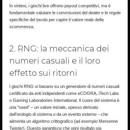
In sintesi, i giochi live offrono payout competitivi, ma è
fondamentale valutare le commissioni del dealer e le regole
specifiche del tavolo per capire il valore reale della
scommessa.
2. RNG: la meccanica dei
numeri casuali e il loro
effetto sui ritorni
I giochi RNG si basano su un generatore di numeri casuali
certificato da enti indipendenti come eCOGRA, iTech Labs
o Gaming Laboratories International. Il cuore del sistema è
una “seed” – un valore iniziale, spesso derivato
dall’orologio di sistema o da un evento esterno – che
alimenta un algoritmo crittografico (ad esempio Mersenne
Twister). Questo garantisce che ogni risultato sia