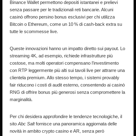
Binance Wallet permettono depositi istantanei e prelievi
senza passare per le tradizionali reti bancarie. Alcuni
casinò offrono persino bonus esclusivi per chi utilizza
Bitcoin o Ethereum, come un 10 % di cash‑back extra su
tutte le scommesse live.
Queste innovazioni hanno un impatto diretto sui payout. Lo
streaming 4K, ad esempio, richiede infrastrutture più
costose, ma molti operatori compensano l’investimento
con RTP leggermente più alti sui tavoli live per attrarre una
clientela premium. Allo stesso tempo, i sistemi provably
fair riducono i costi di audit esterno, consentendo ai casinò
RNG di offrire bonus più generosi senza compromettere la
marginalità.
Per chi desidera approfondire le tendenze tecnologiche, il
sito
Abc Salt
fornisce una panoramica aggiornata delle
novità in ambito crypto casino e AR, senza però