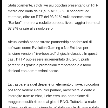
Statisticamente, i titoli live più popolari presentano un RTP
medio che varia dal 96,5 % al 99,2 %. Il baccarat, ad
esempio, offre un RTP del 98,94 % sulla scommessa
“Banker”, mentre la roulette europea live si aggira intorno al
97,3 % grazie al singolo zero.
Alcuni casinò hanno stretto partnership con fornitori di
software come Evolution Gaming o NetEnt Live per
lanciare versioni “live‑boosted” di giochi classici. In questi
casi, l’RTP può essere incrementato di 0,2‑0,5 punti
percentuali grazie a promozioni temporanee o a tavoli
dedicati con commissioni ridotte.
La trasparenza del dealer è un elemento chiave: i giocatori
possono vedere il croupier parlare, mescolare le carte e
interagire tramite chat, il che crea una percezione di
maggiore equità rispetto ai giochi RNG. Tuttavia, la reale
differenza di payout dipende più dalle regole di base e dalle