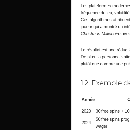
Les plateformes modernes 
fréquence de jeu, volatili
Ces algorithmes attribuent
joueur qui a montré un inté
Christmas Millionaire
avec
Le résultat est une réduct
De plus, la personnalisat
plutôt que comme une publ
1.2. Exemple 
Année
O
2023
30 free spins + 1
50 free spins pro
2024
wager