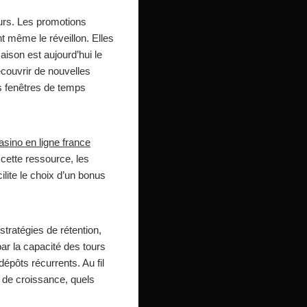
eurs. Les promotions
 même le réveillon. Elles
ison est aujourd’hui le
écouvrir de nouvelles
s fenêtres de temps
asino en ligne france
cette ressource, les
lite le choix d’un bonus
tratégies de rétention,
r la capacité des tours
épôts récurrents. Au fil
 de croissance, quels