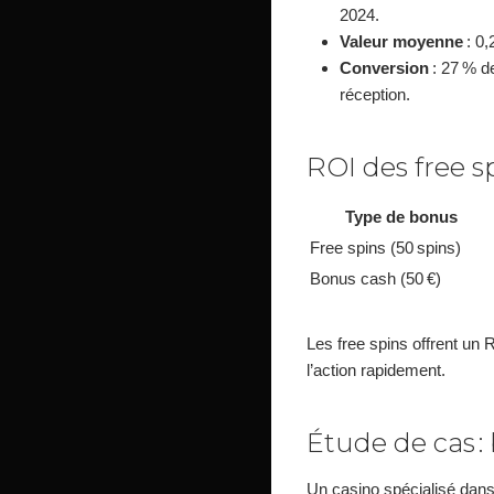
2024.
Valeur moyenne
: 0,
Conversion
: 27 % de
réception.
ROI des free s
Type de bonus
Free spins (50 spins)
Bonus cash (50 €)
Les free spins offrent un R
l’action rapidement.
Étude de cas :
Un casino spécialisé dans