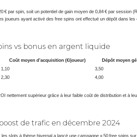
20 € par spin, soit un potentiel de gain moyen de 0,84 € par session
s joueurs ayant activé des free spins ont effectué un dépôt dans les 
pins vs bonus en argent liquide
Coût moyen d’acquisition (€/joueur)
Dépôt moyen gén
1,10
3,50
2,30
4,00
OI nettement supérieur grâce à leur faible coût de distribution et à leu
 boost de trafic en décembre 2024
 les slots à thème hivernal a lancé une campagne « 50 free spins su