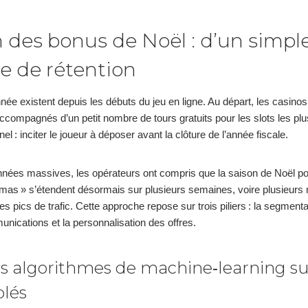
on des bonus de Noël : d’un simp
e de rétention
née existent depuis les débuts du jeu en ligne. Au départ, les casinos
compagnés d’un petit nombre de tours gratuits pour les slots les plus 
el : inciter le joueur à déposer avant la clôture de l’année fiscale.
ées massives, les opérateurs ont compris que la saison de Noël pou
as » s’étendent désormais sur plusieurs semaines, voire plusieurs mo
les pics de trafic. Cette approche repose sur trois piliers : la segmen
nications et la personnalisation des offres.
des algorithmes de machine‑learning sur
blés