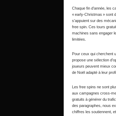
Chaque fin d’année, les ca
« early‑Christmas » sont 
s’appuient sur des mécani
free spin. Ces tours gratu
machines sans engager leu
limitées.
Pour ceux qui cherchent un
propose une sélection d’o
joueurs peuvent mieux comp
de Noël adapté à leur profi
Les free spins ne sont plu
aux campagnes cross‑media
gratuits à générer du traf
des paragraphes, nous exp
chiffres les soutiennent, 