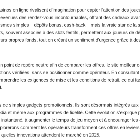
sinos en ligne rivalisent d’imagination pour capter l’attention des jou
devenues des rendez‑vous incontournables, offrant des cadeaux avant
smes simples – dépôts bonus, cash‑back – mais la vraie star de la sa
its, souvent associés à des slots festifs, permettent aux joueurs de d
rs propres fonds, tout en créant un sentiment d’urgence grâce à de
 point de repère neutre afin de comparer les offres, le site
meilleur c
ptions vérifiées, sans se positionner comme opérateur. En consultant 
rendre les exigences de mise et les conditions de retrait, ce qui faci
l.
s de simples gadgets promotionnels. Ils sont désormais intégrés aux s
 et même aux programmes de fidélité. Cette évolution s’explique pa
ic instantané, à augmenter le temps de jeu moyen et à encourager les d
lorerons comment les opérateurs transforment ces offres en leviers
et quelles innovations attendent le marché en 2025.