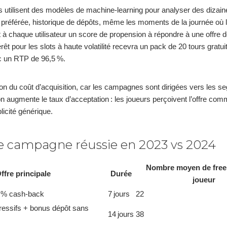
utilisent des modèles de machine‑learning pour analyser des dizaine
té préférée, historique de dépôts, même les moments de la journée où 
 à chaque utilisateur un score de propension à répondre à une offre de
rêt pour les slots à haute volatilité recevra un pack de 20 tours gratu
 un RTP de 96,5 %.
ion du coût d’acquisition, car les campagnes sont dirigées vers les se
ion augmente le taux d’acceptation : les joueurs perçoivent l’offre 
icité générique.
de campagne réussie en 2023 vs 2024
Nombre moyen de free 
ffre principale
Durée
joueur
0 % cash‑back
7 jours
22
gressifs + bonus dépôt sans
14 jours
38