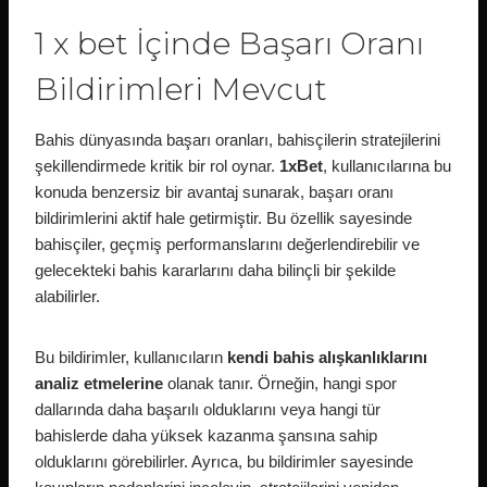
1 x bet İçinde Başarı Oranı
Bildirimleri Mevcut
Bahis dünyasında başarı oranları, bahisçilerin stratejilerini
şekillendirmede kritik bir rol oynar.
1xBet
, kullanıcılarına bu
konuda benzersiz bir avantaj sunarak, başarı oranı
bildirimlerini aktif hale getirmiştir. Bu özellik sayesinde
bahisçiler, geçmiş performanslarını değerlendirebilir ve
gelecekteki bahis kararlarını daha bilinçli bir şekilde
alabilirler.
Bu bildirimler, kullanıcıların
kendi bahis alışkanlıklarını
analiz etmelerine
olanak tanır. Örneğin, hangi spor
dallarında daha başarılı olduklarını veya hangi tür
bahislerde daha yüksek kazanma şansına sahip
olduklarını görebilirler. Ayrıca, bu bildirimler sayesinde