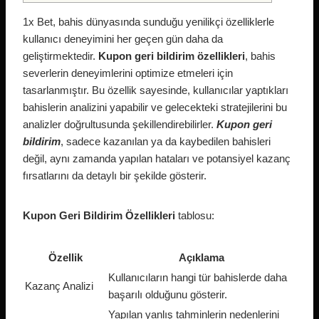
1x Bet, bahis dünyasında sunduğu yenilikçi özelliklerle
kullanıcı deneyimini her geçen gün daha da
geliştirmektedir.
Kupon geri bildirim özellikleri
, bahis
severlerin deneyimlerini optimize etmeleri için
tasarlanmıştır. Bu özellik sayesinde, kullanıcılar yaptıkları
bahislerin analizini yapabilir ve gelecekteki stratejilerini bu
analizler doğrultusunda şekillendirebilirler.
Kupon geri
bildirim
, sadece kazanılan ya da kaybedilen bahisleri
değil, aynı zamanda yapılan hataları ve potansiyel kazanç
fırsatlarını da detaylı bir şekilde gösterir.
Kupon Geri Bildirim Özellikleri
tablosu:
Özellik
Açıklama
Kullanıcıların hangi tür bahislerde daha
Kazanç Analizi
başarılı olduğunu gösterir.
Yapılan yanlış tahminlerin nedenlerini