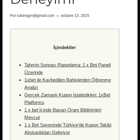
Por
rubenjgm@gmail.com
octubre 15, 2025
İçindekiler
Tahmin Sonrası Raporlama: 1 x Bet Paneli
Üzerinde
1xbet ile Kaybedilen Bahislerden Öğrenme
Analizi
Gerçek Zamanlı Kupon İstatistikleri: 1xBet
Platformu
1 x bet İçinde Başarı Oranı Bildirimleri
Mevcut
1 x Bet Sayesinde Türkiye’de Kupon Takibi
Alışkanlıkları Gelişiyor