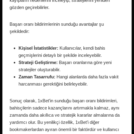
kayıpların nedenlerini inceleyip, stratejilerini yeniden
gözden geçirebilirler.
Başarı oranı bildirimlerinin sunduğu avantajlar şu
şekildedir:
Kişisel İstatistikler:
Kullanıcılar, kendi bahis
geçmişlerini detaylı bir şekilde inceleyebilir.
Strateji Geliştirme:
Başarı oranlarına göre yeni
stratejiler oluşturabilir.
Zaman Tasarrufu:
Hangi alanlarda daha fazla vakit
harcanması gerektiğini belirleyebilir.
Sonuç olarak, 1xBet’in sunduğu başarı oranı bildirimleri,
bahisçilerin sadece kazançlarını artırmakla kalmaz, aynı
zamanda daha akıllıca ve stratejik kararlar almalarına da
yardımcı olur. Bu yenilikçi özellik, 1xBet’i diğer
bookmakerlardan ayıran önemli bir faktördür ve kullanıcı