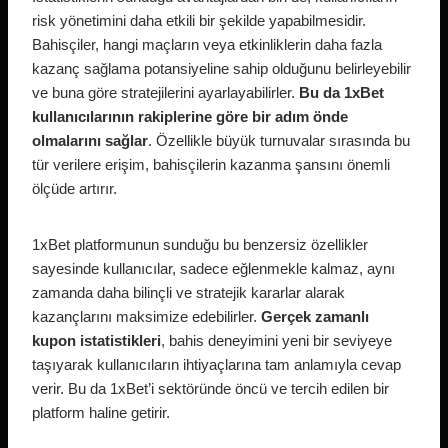
risk yönetimini daha etkili bir şekilde yapabilmesidir.
Bahisçiler, hangi maçların veya etkinliklerin daha fazla
kazanç sağlama potansiyeline sahip olduğunu belirleyebilir
ve buna göre stratejilerini ayarlayabilirler.
Bu da 1xBet
kullanıcılarının rakiplerine göre bir adım önde
olmalarını sağlar
. Özellikle büyük turnuvalar sırasında bu
tür verilere erişim, bahisçilerin kazanma şansını önemli
ölçüde artırır.
1xBet platformunun sunduğu bu benzersiz özellikler
sayesinde kullanıcılar, sadece eğlenmekle kalmaz, aynı
zamanda daha bilinçli ve stratejik kararlar alarak
kazançlarını maksimize edebilirler.
Gerçek zamanlı
kupon istatistikleri
, bahis deneyimini yeni bir seviyeye
taşıyarak kullanıcıların ihtiyaçlarına tam anlamıyla cevap
verir. Bu da 1xBet’i sektöründe öncü ve tercih edilen bir
platform haline getirir.