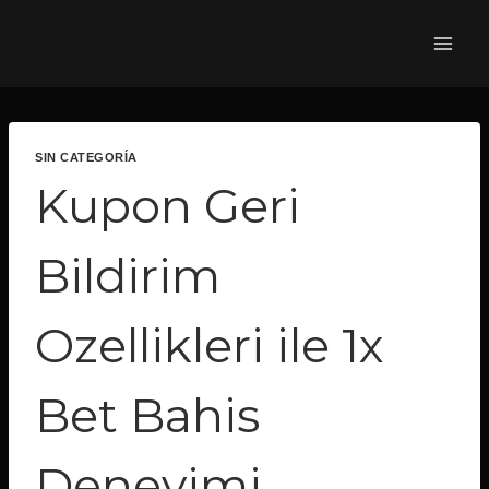
SIN CATEGORÍA
Kupon Geri
Bildirim
Ozellikleri ile 1x
Bet Bahis
Deneyimi