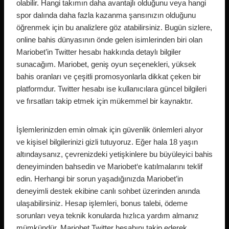
olabilir. Hangi takımın daha avantajlı olduğunu veya hangi
spor dalında daha fazla kazanma şansınızın olduğunu
öğrenmek için bu analizlere göz atabilirsiniz. Bugün sizlere,
online bahis dünyasının önde gelen isimlerinden biri olan
Mariobet’in Twitter hesabı hakkında detaylı bilgiler
sunacağım. Mariobet, geniş oyun seçenekleri, yüksek
bahis oranları ve çeşitli promosyonlarla dikkat çeken bir
platformdur. Twitter hesabı ise kullanıcılara güncel bilgileri
ve fırsatları takip etmek için mükemmel bir kaynaktır.
İşlemlerinizden emin olmak için güvenlik önlemleri alıyor
ve kişisel bilgilerinizi gizli tutuyoruz. Eğer hala 18 yaşın
altındaysanız, çevrenizdeki yetişkinlere bu büyüleyici bahis
deneyiminden bahsedin ve Mariobet‘e katılmalarını teklif
edin. Herhangi bir sorun yaşadığınızda Mariobet’in
deneyimli destek ekibine canlı sohbet üzerinden anında
ulaşabilirsiniz. Hesap işlemleri, bonus talebi, ödeme
sorunları veya teknik konularda hızlıca yardım almanız
mümkündür. Mariobet Twitter hesabını takip ederek,