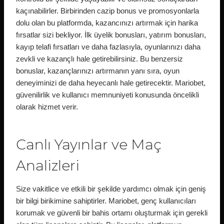
kaçınabilirler. Birbirinden cazip bonus ve promosyonlarla
dolu olan bu platformda, kazancınızı artırmak için harika
fırsatlar sizi bekliyor. İlk üyelik bonusları, yatırım bonusları,
kayıp telafi fırsatları ve daha fazlasıyla, oyunlarınızı daha
zevkli ve kazançlı hale getirebilirsiniz. Bu benzersiz
bonuslar, kazançlarınızı artırmanın yanı sıra, oyun
deneyiminizi de daha heyecanlı hale getirecektir. Mariobet,
güvenilirlik ve kullanıcı memnuniyeti konusunda öncelikli
olarak hizmet verir.
Canlı Yayınlar ve Maç
Analizleri
Size vakitlice ve etkili bir şekilde yardımcı olmak için geniş
bir bilgi birikimine sahiptirler. Mariobet, genç kullanıcıları
korumak ve güvenli bir bahis ortamı oluşturmak için gerekli