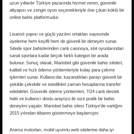
uzun yıllardır Türkiye pazarında hizmet veren, güvenilir
altyapısı ve zengin oyun seçenekleriyle öne çıkan köklü bir
online bahis platformudur.
Lisanslı yapısı ve güçlü yazılım ortakları sayesinde
üyelerine hem keyifli hem de güvenli bir deneyim sunar.
Sitede spor bahislerinden canlı casinoya, slot oyunlarından
sanal sporlara kadar birçok farklı kategori bir arada
bulunur. Sonuç olarak, Mariobet gibi güvenilir bahis siteleri,
kaliteli ve hızlı ödeme yöntemleriyle kolay para çekme
işlemleri sunar. Kullanıcılar, kazandıkları parayı güvenli bir
şekilde çekebilir ve istedikleri zaman hesaplarına transfer
edebilirler. Güvenilir ödeme yöntemleri, 7/24 canlı destek
hattı ve kullanıcı dostu arayüzü ile size pratik bir bahis
deneyimi yaşatır. Mariobet bahis sitesi Türkiye’de varlığını
2015 yılından itibaren göstermeye başlamıştır.
Arama motorları, mobil uyumlu web sitelerine daha iyi