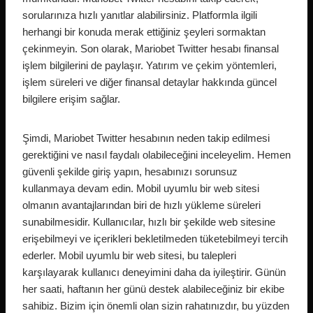
sorularınıza hızlı yanıtlar alabilirsiniz. Platformla ilgili
herhangi bir konuda merak ettiğiniz şeyleri sormaktan
çekinmeyin. Son olarak, Mariobet Twitter hesabı finansal
işlem bilgilerini de paylaşır. Yatırım ve çekim yöntemleri,
işlem süreleri ve diğer finansal detaylar hakkında güncel
bilgilere erişim sağlar.
Şimdi, Mariobet Twitter hesabının neden takip edilmesi
gerektiğini ve nasıl faydalı olabileceğini inceleyelim. Hemen
güvenli şekilde giriş yapın, hesabınızı sorunsuz
kullanmaya devam edin. Mobil uyumlu bir web sitesi
olmanın avantajlarından biri de hızlı yükleme süreleri
sunabilmesidir. Kullanıcılar, hızlı bir şekilde web sitesine
erişebilmeyi ve içerikleri bekletilmeden tüketebilmeyi tercih
ederler. Mobil uyumlu bir web sitesi, bu talepleri
karşılayarak kullanıcı deneyimini daha da iyileştirir. Günün
her saati, haftanın her günü destek alabileceğiniz bir ekibe
sahibiz. Bizim için önemli olan sizin rahatınızdır, bu yüzden