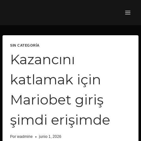
SIN CATEGORÍA
Kazancını
katlamak için
Mariobet giriş
şimdi erişimde
Por
wadmine
junio 1, 2026