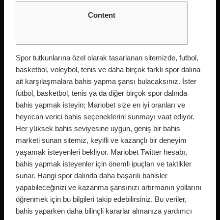
Content
Spor tutkunlarına özel olarak tasarlanan sitemizde, futbol,
basketbol, ​​voleybol, ​​tenis ve daha birçok farklı spor dalına
ait karşılaşmalara bahis yapma şansı bulacaksınız. İster
futbol, basketbol, tenis ya da diğer birçok spor dalında
bahis yapmak isteyin; Mariobet size en iyi oranları ve
heyecan verici bahis seçeneklerini sunmayı vaat ediyor.
Her yüksek bahis seviyesine uygun, geniş bir bahis
marketi sunan sitemiz, keyifli ve kazançlı bir deneyim
yaşamak isteyenleri bekliyor. Mariobet Twitter hesabı,
bahis yapmak isteyenler için önemli ipuçları ve taktikler
sunar. Hangi spor dalında daha başarılı bahisler
yapabileceğinizi ve kazanma şansınızı artırmanın yollarını
öğrenmek için bu bilgileri takip edebilirsiniz. Bu veriler,
bahis yaparken daha bilinçli kararlar almanıza yardımcı