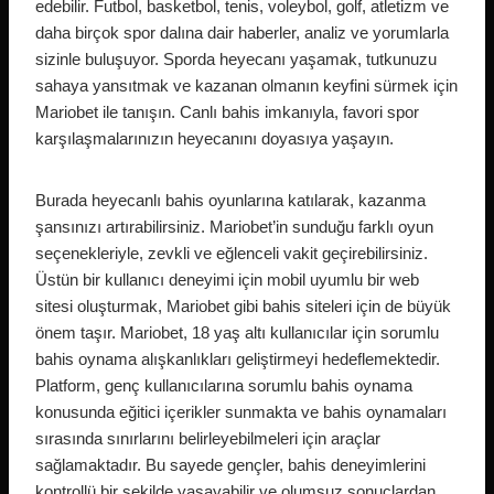
edebilir. Futbol, basketbol, tenis, voleybol, golf, atletizm ve
daha birçok spor dalına dair haberler, analiz ve yorumlarla
sizinle buluşuyor. Sporda heyecanı yaşamak, tutkunuzu
sahaya yansıtmak ve kazanan olmanın keyfini sürmek için
Mariobet ile tanışın. Canlı bahis imkanıyla, favori spor
karşılaşmalarınızın heyecanını doyasıya yaşayın.
Burada heyecanlı bahis oyunlarına katılarak, kazanma
şansınızı artırabilirsiniz. Mariobet’in sunduğu farklı oyun
seçenekleriyle, zevkli ve eğlenceli vakit geçirebilirsiniz.
Üstün bir kullanıcı deneyimi için mobil uyumlu bir web
sitesi oluşturmak, Mariobet gibi bahis siteleri için de büyük
önem taşır. Mariobet, 18 yaş altı kullanıcılar için sorumlu
bahis oynama alışkanlıkları geliştirmeyi hedeflemektedir.
Platform, genç kullanıcılarına sorumlu bahis oynama
konusunda eğitici içerikler sunmakta ve bahis oynamaları
sırasında sınırlarını belirleyebilmeleri için araçlar
sağlamaktadır. Bu sayede gençler, bahis deneyimlerini
kontrollü bir şekilde yaşayabilir ve olumsuz sonuçlardan