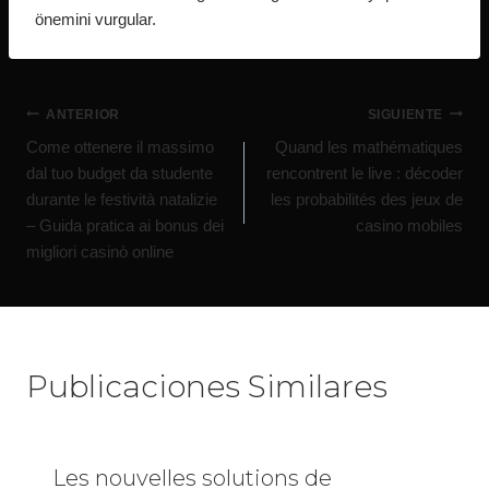
önemini vurgular.
ANTERIOR
SIGUIENTE
Come ottenere il massimo
Quand les mathématiques
dal tuo budget da studente
rencontrent le live : décoder
durante le festività natalizie
les probabilités des jeux de
– Guida pratica ai bonus dei
casino mobiles
migliori casinò online
Publicaciones Similares
Les nouvelles solutions de