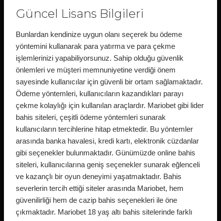
Güncel Lisans Bilgileri
Bunlardan kendinize uygun olanı seçerek bu ödeme
yöntemini kullanarak para yatırma ve para çekme
işlemlerinizi yapabiliyorsunuz. Sahip olduğu güvenlik
önlemleri ve müşteri memnuniyetine verdiği önem
sayesinde kullanıcılar için güvenli bir ortam sağlamaktadır.
Ödeme yöntemleri, kullanıcıların kazandıkları parayı
çekme kolaylığı için kullanılan araçlardır. Mariobet gibi lider
bahis siteleri, çeşitli ödeme yöntemleri sunarak
kullanıcıların tercihlerine hitap etmektedir. Bu yöntemler
arasında banka havalesi, kredi kartı, elektronik cüzdanlar
gibi seçenekler bulunmaktadır. Günümüzde online bahis
siteleri, kullanıcılarına geniş seçenekler sunarak eğlenceli
ve kazançlı bir oyun deneyimi yaşatmaktadır. Bahis
severlerin tercih ettiği siteler arasında Mariobet, hem
güvenilirliği hem de cazip bahis seçenekleri ile öne
çıkmaktadır. Mariobet 18 yaş altı bahis sitelerinde farklı