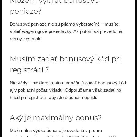
Môžem vybrať bonusové
peniaze?
Bonusové peniaze nie sú priamo vyberateľné – musíte
splniť wageringové požiadavky. Až potom sa prevedú na
reálny zostatok.
Musím zadať bonusový kód pri
registrácii?
Nie vždy – niektoré kasína umožňujú zadať bonusový kód
aj v pokladni počas vkladu. Odporúčame však zadať ho
hneď pri registrácii, aby ste o bonus neprišli.
Aký je maximálny bonus?
Maximálna výška bonusu je uvedená v promo