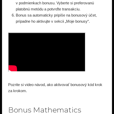
v podmienkach bonusu. Vyberte si preferovanú
platobnú metódu a potvrďte transakciu.
Bonus sa automaticky pripíše na bonusový účet,
prípadne ho aktivujte v sekcii „Moje bonusy“.
Pozrite si video návod, ako aktivovať bonusový kód krok
za krokom.
Bonus Mathematics