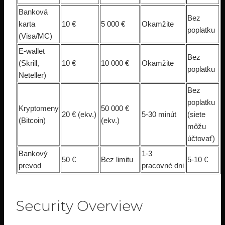
Banková
Bez
karta
10 €
5 000 €
Okamžite
poplatku
(Visa/MC)
E-wallet
Bez
(Skrill,
10 €
10 000 €
Okamžite
poplatku
Neteller)
Bez
poplatku
Kryptomeny
50 000 €
20 € (ekv.)
5-30 minút
(siete
(Bitcoin)
(ekv.)
môžu
účtovať)
Bankový
1-3
50 €
Bez limitu
5-10 €
prevod
pracovné dni
Security Overview