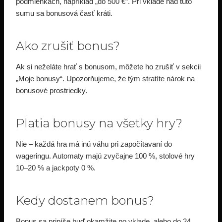
podmienkach, napríklad „do 500 €“. Pri vklade nad túto
sumu sa bonusová časť kráti.
Ako zrušiť bonus?
Ak si neželáte hrať s bonusom, môžete ho zrušiť v sekcii
„Moje bonusy“. Upozorňujeme, že tým stratíte nárok na
bonusové prostriedky.
Platia bonusy na všetky hry?
Nie – každá hra má inú váhu pri započítavaní do
wageringu. Automaty majú zvyčajne 100 %, stolové hry
10–20 % a jackpoty 0 %.
Kedy dostanem bonus?
Bonus sa pripíše buď okamžite po vklade, alebo do 24