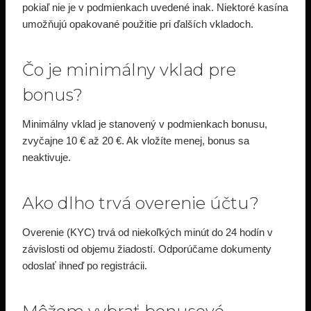
pokiaľ nie je v podmienkach uvedené inak. Niektoré kasína
umožňujú opakované použitie pri ďalších vkladoch.
Čo je minimálny vklad pre
bonus?
Minimálny vklad je stanovený v podmienkach bonusu,
zvyčajne 10 € až 20 €. Ak vložíte menej, bonus sa
neaktivuje.
Ako dlho trvá overenie účtu?
Overenie (KYC) trvá od niekoľkých minút do 24 hodín v
závislosti od objemu žiadostí. Odporúčame dokumenty
odoslať ihneď po registrácii.