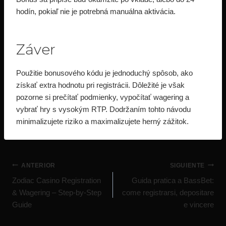
hodín, pokiaľ nie je potrebná manuálna aktivácia.
Záver
Použitie bonusového kódu je jednoduchý spôsob, ako
získať extra hodnotu pri registrácii. Dôležité je však
pozorne si prečítať podmienky, vypočítať wagering a
vybrať hry s vysokým RTP. Dodržaním tohto návodu
minimalizujete riziko a maximalizujete herný zážitok.
ANTERIOR
SIGUIENTE
Zodiac Casino Registration
Guida pratica a BassBet:
& Wagering – Step-by-Step
come registrarsi, depositare
Guide
e vincere