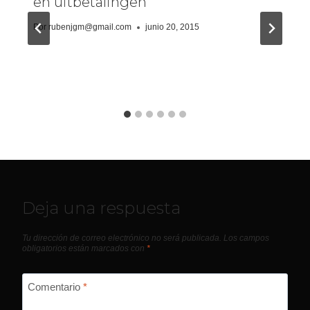
en uitbetalingen
Por
rubenjgm@gmail.com
junio 20, 2015
Deja una respuesta
Tu dirección de correo electrónico no será publicada.
Los campos
obligatorios están marcados con
*
Comentario
*