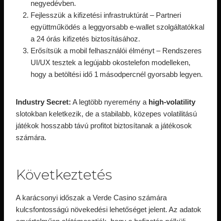
negyedévben.
Fejlesszük a kifizetési infrastruktúrát – Partneri
együttműködés a leggyorsabb e‑wallet szolgáltatókkal
a 24 órás kifizetés biztosításához.
Erősítsük a mobil felhasználói élményt – Rendszeres
UI/UX tesztek a legújabb okostelefon modelleken,
hogy a betöltési idő 1 másodpercnél gyorsabb legyen.
Industry Secret:
A legtöbb nyeremény a
high‑volatility
slotokban keletkezik, de a stabilabb, közepes volatilitású
játékok hosszabb távú profitot biztosítanak a játékosok
számára.
Következtetés
A karácsonyi időszak a Verde Casino számára
kulcsfontosságú növekedési lehetőséget jelent. Az adatok