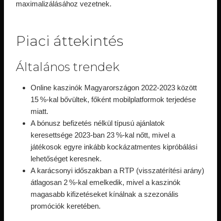
maximalizálásához vezetnek.
Piaci áttekintés
Általános trendek
Online kaszinók Magyarországon 2022‑2023 között
15 %‑kal bővültek, főként mobilplatformok terjedése
miatt.
A bónusz befizetés nélkül típusú ajánlatok
keresettsége 2023‑ban 23 %‑kal nőtt, mivel a
játékosok egyre inkább kockázatmentes kipróbálási
lehetőséget keresnek.
A karácsonyi időszakban a RTP (visszatérítési arány)
átlagosan 2 %‑kal emelkedik, mivel a kaszinók
magasabb kifizetéseket kínálnak a szezonális
promóciók keretében.