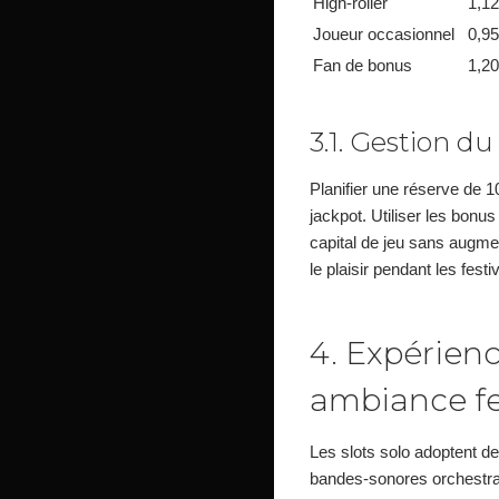
High‑roller
1,12
Joueur occasionnel
0,95
Fan de bonus
1,20
3.1. Gestion d
Planifier une réserve de 1
jackpot. Utiliser les bonu
capital de jeu sans augment
le plaisir pendant les festiv
4. Expérienc
ambiance fe
Les slots solo adoptent de
bandes‑sonores orchestral