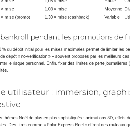
 × mise
1,05 × mise
Haute
Con
 × mise
1,08 × mise
Moyenne
Div
 × mise (promo)
1,30 × mise (cashback)
Variable
Ut
u bankroll pendant les promotions de f
0 % du dépôt initial pour les mises maximales permet de limiter les p
s de dépôt « no‑verification » – souvent proposés par les meilleurs ca
er le risque personnel. Enfin, fixer des limites de perte journalières 
ités.
e utilisateur : immersion, graph
stive
s thèmes Noël de plus en plus sophistiqués : animations 3D, effets d
es. Des titres comme « Polar Express Reel » offrent des rouleaux qu