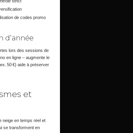
trôle strict
ersification
ilisation de codes promo
in d’année
ertes lors des sessions de
sino en ligne – augmente le
(ex. 50 €) aide à préserver
ismes et
e neige en temps réel et
i se transforment en