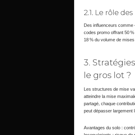
2.1. Le rôle de
Des influenceurs comme «
codes promo offrant 50 % 
18 % du volume de mises su
3. Stratégies
le gros lot ?
Les structures de mise va
atteindre la mise maximal
partagé, chaque contribut
peut dépasser largement l
Avantages du solo : contrô
Inconvénients : risque de 