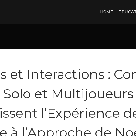
HOME
EDUCA
s et Interactions : 
 Solo et Multijoueurs
issent l’Expérience d
e à l’Approche de No