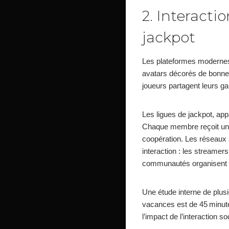
2. Interacti
jackpot
Les plateformes modernes
avatars décorés de bonnet
joueurs partagent leurs ga
Les ligues de jackpot, ap
Chaque membre reçoit un p
coopération. Les réseaux 
interaction : les streame
communautés organisent d
Une étude interne de plus
vacances est de 45 minutes
l’impact de l’interaction s