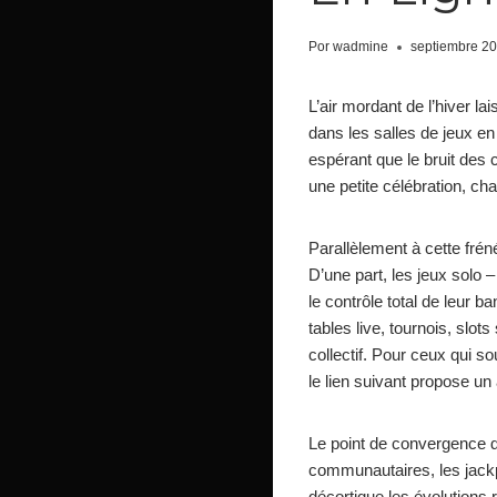
Por
wadmine
septiembre 20
L’air mordant de l’hiver la
dans les salles de jeux en
espérant que le bruit des 
une petite célébration, 
Parallèlement à cette frén
D’une part, les jeux solo 
le contrôle total de leur b
tables live, tournois, slo
collectif. Pour ceux qui s
le lien suivant propose u
Le point de convergence d
communautaires, les jackpot
décortique les évolutions