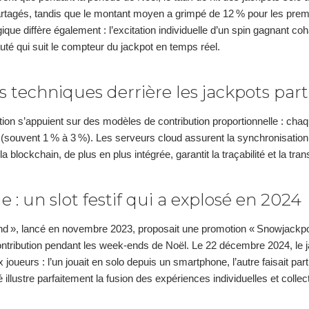
artagés, tandis que le montant moyen a grimpé de 12 % pour les prem
ique diffère également : l’excitation individuelle d’un spin gagnant coh
té qui suit le compteur du jackpot en temps réel.
s techniques derrière les jackpots par
tion s’appuient sur des modèles de contribution proportionnelle : cha
 (souvent 1 % à 3 %). Les serveurs cloud assurent la synchronisation 
 la blockchain, de plus en plus intégrée, garantit la traçabilité et la tr
ue : un slot festif qui a explosé en 2024
nd », lancé en novembre 2023, proposait une promotion « Snowjackpo
ntribution pendant les week‑ends de Noël. Le 22 décembre 2024, le 
joueurs : l’un jouait en solo depuis un smartphone, l’autre faisait part
é illustre parfaitement la fusion des expériences individuelles et collec