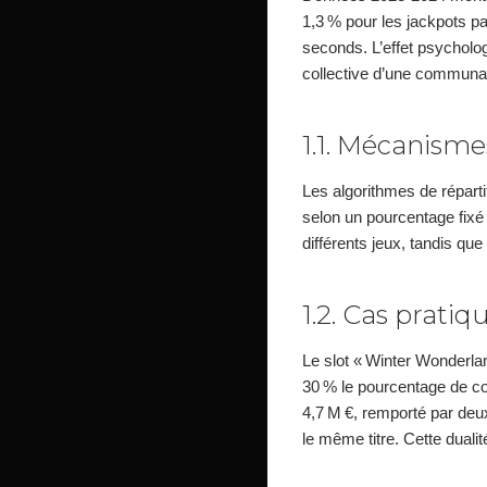
1,3 % pour les jackpots p
seconds. L’effet psycholog
collective d’une communau
1.1. Mécanisme
Les algorithmes de réparti
selon un pourcentage fixé
différents jeux, tandis que
1.2. Cas pratiq
Le slot « Winter Wonderla
30 % le pourcentage de co
4,7 M €, remporté par deux 
le même titre. Cette dualit