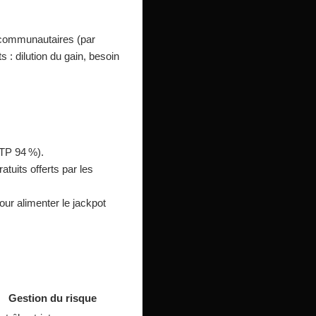
s communautaires (par
s : dilution du gain, besoin
RTP 94 %).
atuits offerts par les
our alimenter le jackpot
Gestion du risque