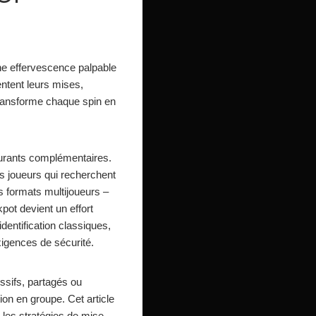
 une effervescence palpable
entent leurs mises,
 transforme chaque spin en
courants complémentaires.
es joueurs qui recherchent
les formats multijoueurs –
pot devient un effort
dentification classiques,
xigences de sécurité.
ssifs, partagés ou
tion en groupe. Cet article
les stratégies de mise,