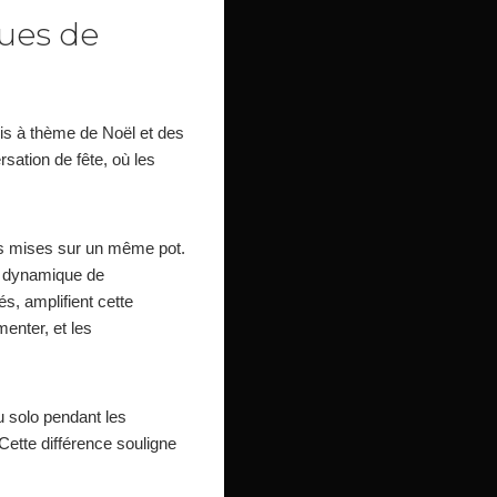
gues de
is à thème de Noël et des
sation de fête, où les
rs mises sur un même pot.
e dynamique de
s, amplifient cette
enter, et les
u solo pendant les
Cette différence souligne