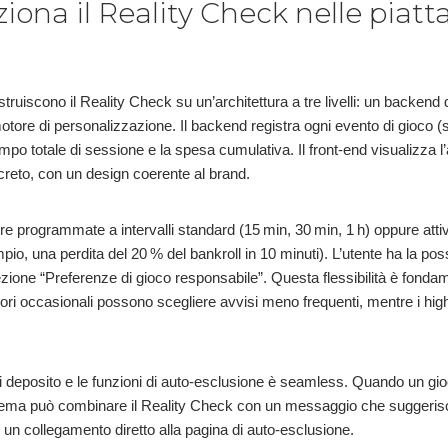
iona il Reality Check nelle piat
truiscono il Reality Check su un’architettura a tre livelli: un backend
motore di personalizzazione. Il backend registra ogni evento di gioco (s
empo totale di sessione e la spesa cumulativa. Il front‑end visualizza l
creto, con un design coerente al brand.
e programmate a intervalli standard (15 min, 30 min, 1 h) oppure attiv
, una perdita del 20 % del bankroll in 10 minuti). L’utente ha la possi
ezione “Preferenze di gioco responsabile”. Questa flessibilità è fondam
ocatori occasionali possono scegliere avvisi meno frequenti, mentre i hi
 di deposito e le funzioni di auto‑esclusione è seamless. Quando un gioc
istema può combinare il Reality Check con un messaggio che suggerisce
o un collegamento diretto alla pagina di auto‑esclusione.