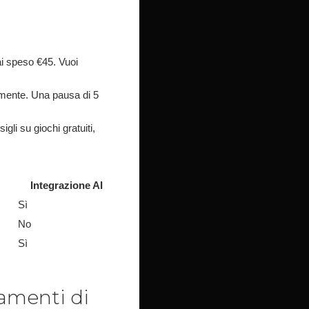
hai speso €45. Vuoi
lmente. Una pausa di 5
gli su giochi gratuiti,
Integrazione AI
Sì
No
Sì
tamenti di