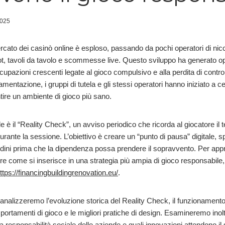
2025
mercato dei casinò online è esploso, passando da pochi operatori di nicc
ot, tavoli da tavolo e scommesse live. Questo sviluppo ha generato op
upazioni crescenti legate al gioco compulsivo e alla perdita di control
amentazione, i gruppi di tutela e gli stessi operatori hanno iniziato a 
antire un ambiente di gioco più sano.
 è il “Reality Check”, un avviso periodico che ricorda al giocatore il 
nte la sessione. L’obiettivo è creare un “punto di pausa” digitale, s
bitudini prima che la dipendenza possa prendere il sopravvento. Per app
e come si inserisce in una strategia più ampia di gioco responsabile, 
ttps://financingbuildingrenovation.eu/
.
o analizzeremo l’evoluzione storica del Reality Check, il funzionamento
portamenti di gioco e le migliori pratiche di design. Esamineremo ino
 responsabilità sociale delle aziende e quali innovazioni attendono il 