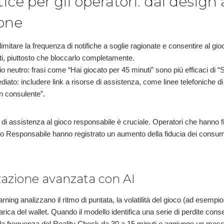
ice per gli operatori: dal design 
one
: limitare la frequenza di notifiche a soglie ragionate e consentire al gio
uti, piuttosto che bloccarlo completamente.
io neutro: frasi come “Hai giocato per 45 minuti” sono più efficaci di “
diato: includere link a risorse di assistenza, come linee telefoniche 
n consulente”.
 di assistenza al gioco responsabile è cruciale. Operatori che hanno 
 Responsabile hanno registrato un aumento della fiducia dei consuma
zzazione avanzata con AI
arning analizzano il ritmo di puntata, la volatilità del gioco (ad esem
arica del wallet. Quando il modello identifica una serie di perdite cons
a la frequenza del Reality Check da 30 a 15 minuti e aggiunge un mes