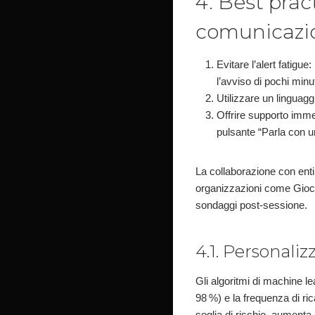
4. Best pract
comunicazi
Evitare l’alert fatigue
l’avviso di pochi min
Utilizzare un linguagg
Offrire supporto imme
pulsante “Parla con u
La collaborazione con enti
organizzazioni come Gioco
sondaggi post‑sessione.
4.1. Personali
Gli algoritmi di machine le
98 %) e la frequenza di ric
soglia di rischio, aument