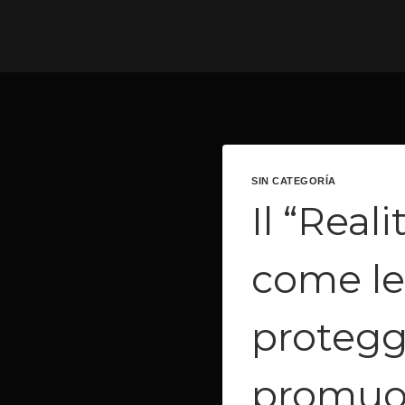
SIN CATEGORÍA
Il “Real
come le
protegg
promuov