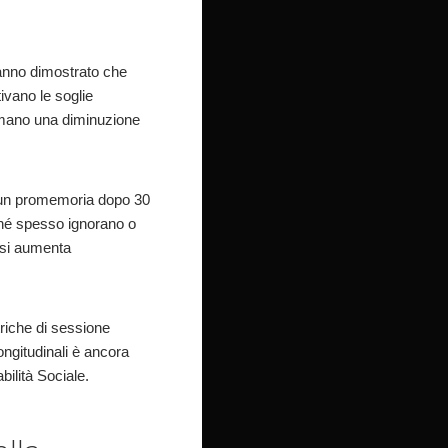
hanno dimostrato che
tivano le soglie
ermano una diminuzione
no un promemoria dopo 30
rché spesso ignorano o
visi aumenta
triche di sessione
longitudinali è ancora
bilità Sociale.