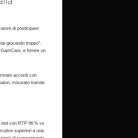
alla
catore di posticipare
Stai giocando troppo”.
di GamCare, e fornire un
firmato accordi con
tori, misurato tramite
pio slot con RTP 96 % vs
ecutive superiori a una
saggio di suggerimento