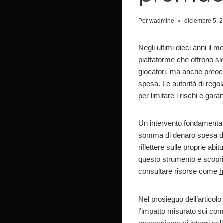
Por
wadmine
diciembre 5, 
Negli ultimi dieci anni il 
piattaforme che offrono sl
giocatori, ma anche preocc
spesa. Le autorità di regol
per limitare i rischi e gar
Un intervento fondamentale
somma di denaro spesa dura
riflettere sulle proprie a
questo strumento e scoprir
consultare risorse come
h
Nel prosieguo dell’articol
l’impatto misurato sui com
meccanismo si integri nella