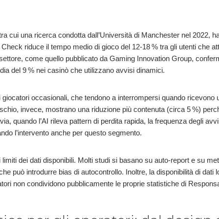
tra cui una ricerca condotta dall’Università di Manchester nel 2022, 
y Check riduce il tempo medio di gioco del 12‑18 % tra gli utenti che at
di settore, come quello pubblicato da Gaming Innovation Group, conf
dia del 9 % nei casinò che utilizzano avvisi dinamici.
a i giocatori occasionali, che tendono a interrompersi quando ricevo
o rischio, invece, mostrano una riduzione più contenuta (circa 5 %) pe
tavia, quando l’AI rileva pattern di perdita rapida, la frequenza degli av
ndo l’intervento anche per questo segmento.
limiti dei dati disponibili. Molti studi si basano su auto‑report e su me
che può introdurre bias di autocontrollo. Inoltre, la disponibilità di dati 
ratori non condividono pubblicamente le proprie statistiche di Responsa