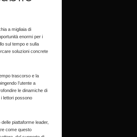
hia a migliaia di
portunità enormi per i
lo sul tempo e sulla
cercare soluzioni concrete
tempo trascorso e la
pingendo l’utente a
rofondire le dinamiche di
i lettori possono
 delle piattaforme leader,
ltre come questo
settore, dal supporto di