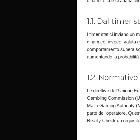
dinamico che si adatta alle
1.1. Dal timer
I timer statici inviano un 
dinamico, invece, valuta me
comportamento supera sogli
aumentando la probabilità
1.2. Normative
Le direttive dell’Unione Eu
Gambling Commission (UKGC)
Malta Gaming Authority (MG
parte dell’operatore. Ques
Reality Check un requisit