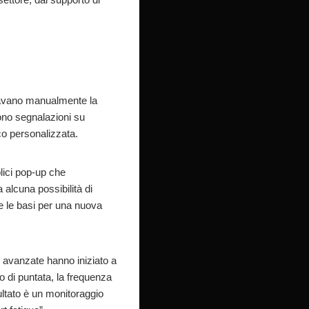
notavano manualmente la
rono segnalazioni su
co personalizzata.
plici pop‑up che
 alcuna possibilità di
e le basi per una nuova
iù avanzate hanno iniziato a
mo di puntata, la frequenza
ultato è un monitoraggio