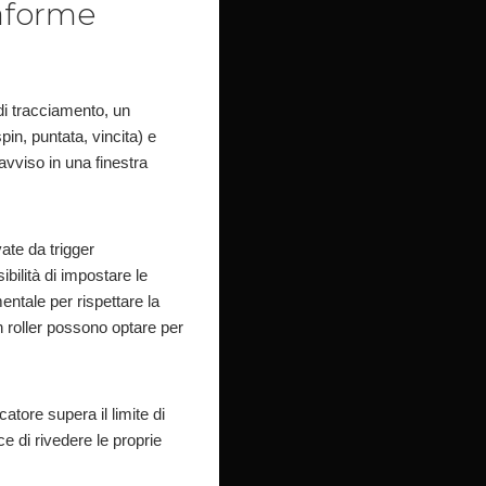
taforme
 di tracciamento, un
pin, puntata, vincita) e
’avviso in una finestra
ate da trigger
bilità di impostare le
entale per rispettare la
gh roller possono optare per
atore supera il limite di
 di rivedere le proprie