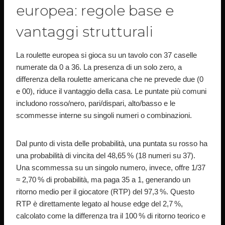
europea: regole base e
vantaggi strutturali
La roulette europea si gioca su un tavolo con 37 caselle
numerate da 0 a 36. La presenza di un solo zero, a
differenza della roulette americana che ne prevede due (0
e 00), riduce il vantaggio della casa. Le puntate più comuni
includono rosso/nero, pari/dispari, alto/basso e le
scommesse interne su singoli numeri o combinazioni.
Dal punto di vista delle probabilità, una puntata su rosso ha
una probabilità di vincita del 48,65 % (18 numeri su 37).
Una scommessa su un singolo numero, invece, offre 1/37
≈ 2,70 % di probabilità, ma paga 35 a 1, generando un
ritorno medio per il giocatore (RTP) del 97,3 %. Questo
RTP è direttamente legato al house edge del 2,7 %,
calcolato come la differenza tra il 100 % di ritorno teorico e