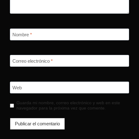
Nombre
*
Correo electrónico
*
Web
Guarda mi nombre, correo electrónico y web en este
navegador para la próxima vez que comente.