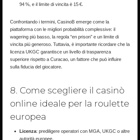
94 %, e il limite di vincita è 15 €.
Confrontando i termini, CasinoB emerge come la
piattaforma con le migliori probabilità complessive: il
wagering più basso, la regola “en prison” e un limite di
vincita più generoso. Tuttavia, è importante ricordare che la
licenza UKGC garantisce un livello di trasparenza
superiore rispetto a Curacao, un fattore che può influire
sulla fiducia del giocatore.
8. Come scegliere il casinò
online ideale per la roulette
europea
Licenza
: prediligere operatori con MGA, UKGC o altre
autorità europee.