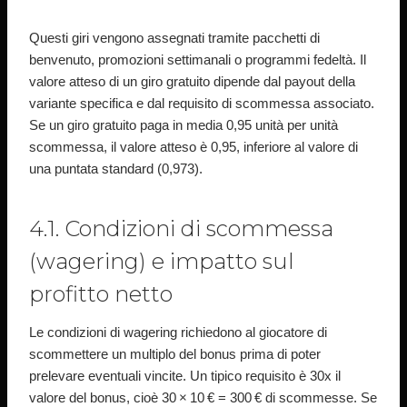
Questi giri vengono assegnati tramite pacchetti di
benvenuto, promozioni settimanali o programmi fedeltà. Il
valore atteso di un giro gratuito dipende dal payout della
variante specifica e dal requisito di scommessa associato.
Se un giro gratuito paga in media 0,95 unità per unità
scommessa, il valore atteso è 0,95, inferiore al valore di
una puntata standard (0,973).
4.1. Condizioni di scommessa
(wagering) e impatto sul
profitto netto
Le condizioni di wagering richiedono al giocatore di
scommettere un multiplo del bonus prima di poter
prelevare eventuali vincite. Un tipico requisito è 30x il
valore del bonus, cioè 30 × 10 € = 300 € di scommesse. Se