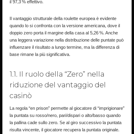
il 97,3 % effettivo.
Il vantaggio strutturale della roulette europea è evidente
quando lo si confronta con la versione americana, dove il
doppio zero porta il margine della casa al 5,26 %. Anche
una leggera variazione nella distribuzione delle puntate può
influenzare il risultato a lungo termine, ma la differenza di
base rimane la più significativa.
1.1. Il ruolo della “Zero” nella
riduzione del vantaggio del
casinò
La regola “en prison” permette al giocatore di “imprigionare”
la puntata su rosso/nero, pari/dispari o alto/basso quando
la pallina cade sullo zero. Se al giro successivo la puntata
risulta vincente, il giocatore recupera la puntata originale.