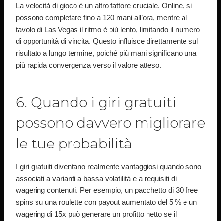
La velocità di gioco è un altro fattore cruciale. Online, si
possono completare fino a 120 mani all’ora, mentre al
tavolo di Las Vegas il ritmo è più lento, limitando il numero
di opportunità di vincita. Questo influisce direttamente sul
risultato a lungo termine, poiché più mani significano una
più rapida convergenza verso il valore atteso.
6. Quando i giri gratuiti
possono davvero migliorare
le tue probabilità
I giri gratuiti diventano realmente vantaggiosi quando sono
associati a varianti a bassa volatilità e a requisiti di
wagering contenuti. Per esempio, un pacchetto di 30 free
spins su una roulette con payout aumentato del 5 % e un
wagering di 15x può generare un profitto netto se il