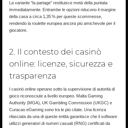
La variante “la partage” restituisce metà della puntata
immediatamente. Entrambe le opzioni riducono il margine
della casa a circa 1,35 % per queste scommesse,
rendendo la roulette europea ancora più amichevole per il
giocatore.
2. Il contesto dei casinò
online: licenze, sicurezza e
trasparenza
I casinò online operano sotto la supervisione di autorità di
gioco riconosciute a livello europeo. Malta Gaming
Authority (MGA), UK Gambling Commission (UKGC) e
Curacao eGaming sono tra le più citate. Una licenza
rilasciata da una di queste entità garantisce che il software
utilizzi generatori di numeri casuali (RNG) certificati da