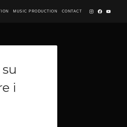
TION
MUSIC PRODUCTION
CONTACT
 su
e i