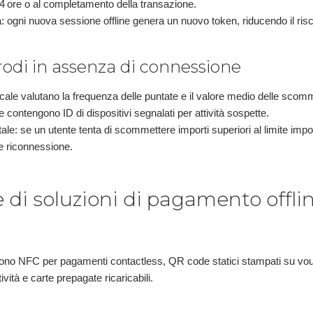
4 ore o al completamento della transazione.
 ogni nuova sessione offline genera un nuovo token, riducendo il risch
frodi in assenza di connessione
locale valutano la frequenza delle puntate e il valore medio delle sco
e contengono ID di dispositivi segnalati per attività sospette.
e: se un utente tenta di scommettere importi superiori al limite impos
de riconnessione.
 di soluzioni di pagamento offli
 sono NFC per pagamenti contactless, QR code statici stampati su vo
ività e carte prepagate ricaricabili.