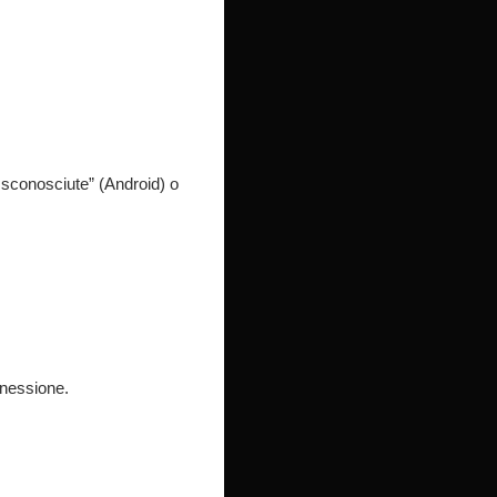
ni sconosciute” (Android) o
nnessione.