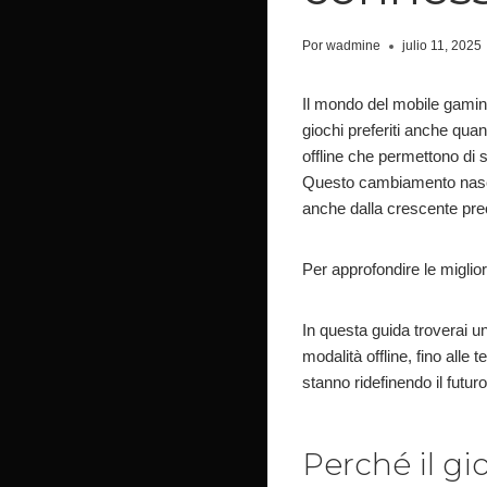
Por
wadmine
julio 11, 2025
Il mondo del mobile gaming
giochi preferiti anche qua
offline che permettono di 
Questo cambiamento nasce d
anche dalla crescente preo
Per approfondire le miglior
In questa guida troverai u
modalità offline, fino all
stanno ridefinendo il futuro
Perché il gi