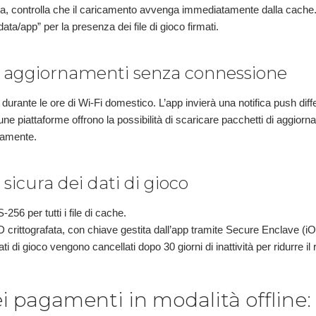
va, controlla che il caricamento avvenga immediatamente dalla cache
/data/app” per la presenza dei file di gioco firmati.
i aggiornamenti senza connessione
 durante le ore di Wi‑Fi domestico. L’app invierà una notifica push diffe
e piattaforme offrono la possibilità di scaricare pacchetti di aggiorn
ivamente.
sicura dei dati di gioco
‑256 per tutti i file di cache.
rittografata, con chiave gestita dall’app tramite Secure Enclave (iO
ati di gioco vengono cancellati dopo 30 giorni di inattività per ridurre il r
i pagamenti in modalità offline: 