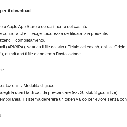
per il download
e o Apple App Store e cerca il nome del casinò.
 e controlla che il badge “Sicurezza certificata” sia presente.
 attendi il completamento.
li (APK/IPA), scarica il file dal sito ufficiale del casinò, abilita “Origi
), quindi apri il file e conferma l’installazione.
ne
postazioni → Modalità di gioco.
cegli la quantità di dati da pre‑caricare (es. 20 slot, 3 giochi live).
temporanea; il sistema genererà un token valido per 48 ore senza co
e