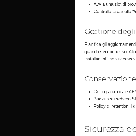
Avvia una slot di pro
Controlla la cartella “
Gestione degl
Pianifica gli aggiornamenti
quando sei connesso. Alcun
installarli offline success
Conservazione 
Crittografia locale AES
Backup su scheda SD c
Policy di retention: i d
Sicurezza de