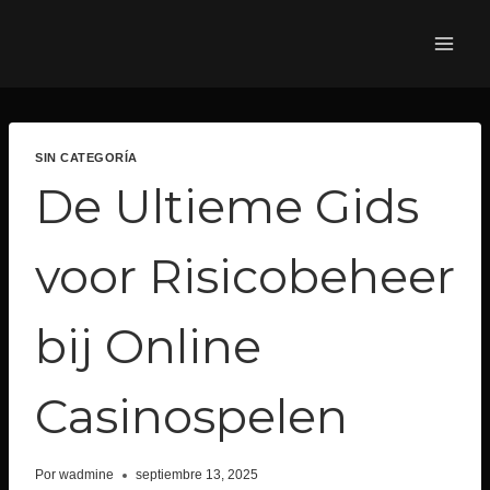
SIN CATEGORÍA
De Ultieme Gids
voor Risicobeheer
bij Online
Casinospelen
Por
wadmine
septiembre 13, 2025