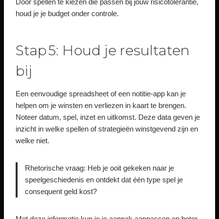
Door spellen te kiezen die passen bij jouw risicotolerantie,
houd je je budget onder controle.
Stap 5: Houd je resultaten
bij
Een eenvoudige spreadsheet of een notitie‑app kan je
helpen om je winsten en verliezen in kaart te brengen.
Noteer datum, spel, inzet en uitkomst. Deze data geven je
inzicht in welke spellen of strategieën winstgevend zijn en
welke niet.
Rhetorische vraag: Heb je ooit gekeken naar je
speelgeschiedenis en ontdekt dat één type spel je
consequent geld kost?
Met deze informatie kun je je aanpak aanpassen en beter