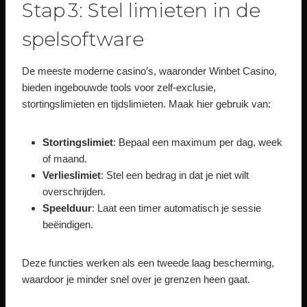
Stap 3: Stel limieten in de
spelsoftware
De meeste moderne casino’s, waaronder Winbet Casino,
bieden ingebouwde tools voor zelf‑exclusie,
stortingslimieten en tijdslimieten. Maak hier gebruik van:
Stortingslimiet
: Bepaal een maximum per dag, week
of maand.
Verlieslimiet
: Stel een bedrag in dat je niet wilt
overschrijden.
Speelduur
: Laat een timer automatisch je sessie
beëindigen.
Deze functies werken als een tweede laag bescherming,
waardoor je minder snel over je grenzen heen gaat.