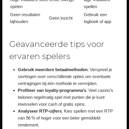
spelen
spellen
Geen resultaten
Gebruik een
Geen inzicht
bijhouden
logboek of app
Geavanceerde tips voor
ervaren spelers
Gebruik meerdere betaalmethoden
: Verspreid je
stortingen over verschillende opties om eventuele
vertragingen bij één methode te vermijden.
Profiteer van loyalty‑programma’s
: Veel casino’s
belonen regelmatig spel met punten die je kunt
inwisselen voor cash of gratis spins.
Analyseer RTP‑cijfers
: Kies spellen met een RTP
van 96 % of hoger voor een beter gemiddeld
rendement.