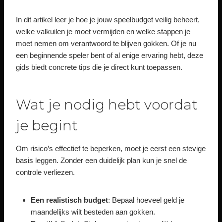
In dit artikel leer je hoe je jouw speelbudget veilig beheert,
welke valkuilen je moet vermijden en welke stappen je
moet nemen om verantwoord te blijven gokken. Of je nu
een beginnende speler bent of al enige ervaring hebt, deze
gids biedt concrete tips die je direct kunt toepassen.
Wat je nodig hebt voordat
je begint
Om risico’s effectief te beperken, moet je eerst een stevige
basis leggen. Zonder een duidelijk plan kun je snel de
controle verliezen.
Een realistisch budget
: Bepaal hoeveel geld je
maandelijks wilt besteden aan gokken.