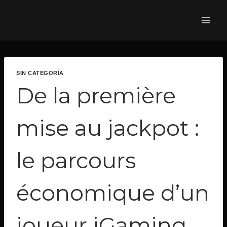
SIN CATEGORÍA
De la première
mise au jackpot :
le parcours
économique d’un
joueur iGaming,