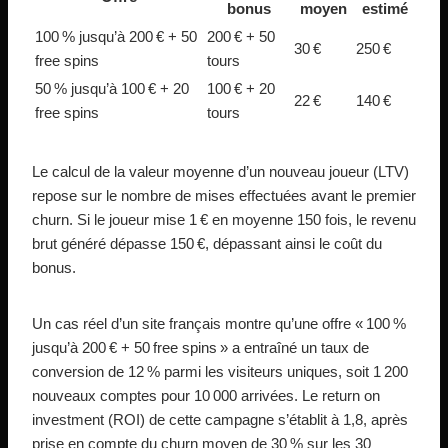
bonus
moyen
estimé
100 % jusqu’à 200 € + 50
200 € + 50
30 €
250 €
free spins
tours
50 % jusqu’à 100 € + 20
100 € + 20
22 €
140 €
free spins
tours
Le calcul de la valeur moyenne d’un nouveau joueur (LTV)
repose sur le nombre de mises effectuées avant le premier
churn. Si le joueur mise 1 € en moyenne 150 fois, le revenu
brut généré dépasse 150 €, dépassant ainsi le coût du
bonus.
Un cas réel d’un site français montre qu’une offre « 100 %
jusqu’à 200 € + 50 free spins » a entraîné un taux de
conversion de 12 % parmi les visiteurs uniques, soit 1 200
nouveaux comptes pour 10 000 arrivées. Le return on
investment (ROI) de cette campagne s’établit à 1,8, après
prise en compte du churn moyen de 30 % sur les 30