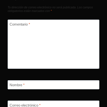
Tu dirección de correo electrónico no será publicada.
Los campos
obligatorios están marcados con
*
Comentario
*
Nombre
*
Correo electrónico
*