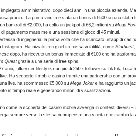
 impiegato amministrativo: dopo dieci anni in una piccola azienda, Ma
usa pranzo. La prima vincita è stata un bonus di €500 su una slot a t
n bankroll di €2.000, ha colto un jackpot di €6,2 milioni su
Mega Fort
e di pagamento massime e una sessione di gioco di 45 minuti.
entessa di ingegneria: la prima volta che ha scaricato un’app di casinò
 Instagram. Ha iniziato con giochi a bassa volatilità, come
Starburst
,
ese dopo, ha ricevuto un bonus immediato di €100 che ha trasformato
’s Quest
grazie a una serie di free spins.
 anni, influencer lifestyle: con più di 250 k follower su TikTok, Luca h
 live. Ha scoperto il mobile casino tramite una partnership con un pro
una live, ha scommesso €5.000 su
Mega Joker
e ha raggiunto un jack
to in tempo reale e generando milioni di visualizzazioni.
no come la scoperta del casinò mobile avvenga in contesti diversi – l
erga sempre verso la stessa ricompensa: una vincita che cambia la v