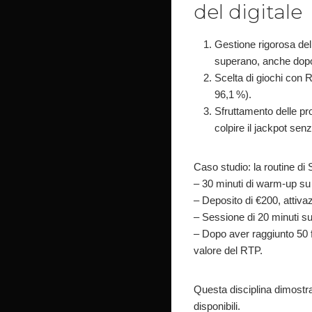
del digitale
Gestione rigorosa del 
superano, anche dopo 
Scelta di giochi con
96,1 %).
Sfruttamento delle pr
colpire il jackpot sen
Caso studio: la routine di 
– 30 minuti di warm‑up su 
– Deposito di €200, attiva
– Sessione di 20 minuti s
– Dopo aver raggiunto 50
valore del RTP.
Questa disciplina dimostra c
disponibili.