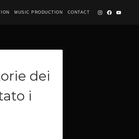
TION
MUSIC PRODUCTION
CONTACT
orie dei
ato i