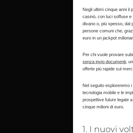
Negli ultimi cinque anni i
casinò, con luci soffuse e
divano o, più spesso, dal 
persone comuni che, grazi
euro in un jackpot milionar
Per chi vuole provare subit
senza invio documenti
, u
offerte più rapide sul mer
Nel seguito esploreremo i pr
tecnologia mobile e le impl
prospettive future legate a
cinque milioni di euro.
1. I nuovi vol