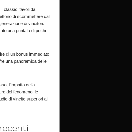
I classici tavoli da
rmettono di scommettere dal
enerazione di vincitori:
ato una puntata di pochi
ire di un
bonus immediato
ffre una panoramica delle
sso, l’impatto della
curo del fenomeno, le
dio di vincite superiori ai
i recenti