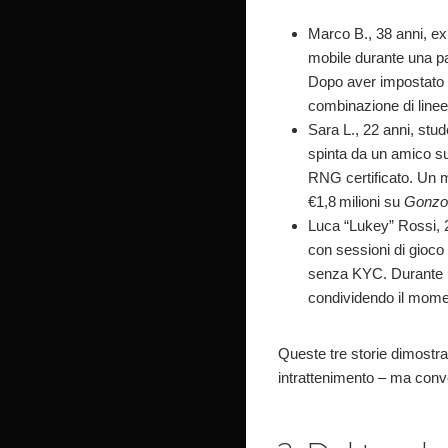
Marco B., 38 anni, ex
mobile durante una pa
Dopo aver impostato u
combinazione di line
Sara L., 22 anni, stud
spinta da un amico su
RNG certificato. Un m
€1,8 milioni su
Gonzo
Luca “Lukey” Rossi, 27
con sessioni di gioco
senza KYC. Durante 
condividendo il momen
Queste tre storie dimostra
intrattenimento – ma conv