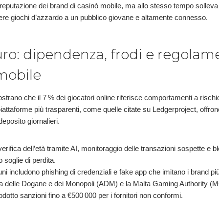
 reputazione dei brand di casinò mobile, ma allo stesso tempo solleva i
ere giochi d’azzardo a un pubblico giovane e altamente connesso.
scuro: dipendenza, frodi e regola
mobile
strano che il 7 % dei giocatori online riferisce comportamenti a rischi
iattaforme più trasparenti, come quelle citate su Ledgerproject, offron
deposito giornalieri.
erifica dell’età tramite AI, monitoraggio delle transazioni sospette e 
soglie di perdita.
ni includono phishing di credenziali e fake app che imitano i brand più
zia delle Dogane e dei Monopoli (ADM) e la Malta Gaming Authority (M
odotto sanzioni fino a €500 000 per i fornitori non conformi.