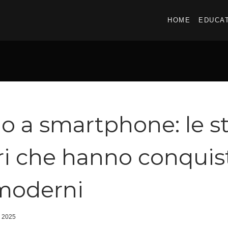
HOME
EDUCA
o a smartphone: le st
ri che hanno conquist
moderni
, 2025