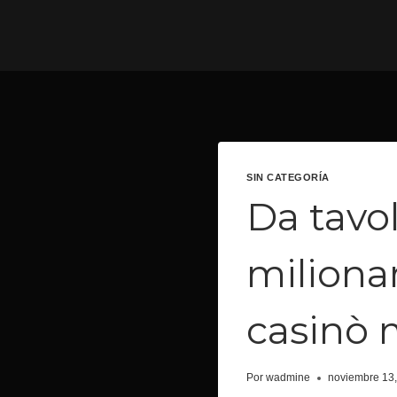
SIN CATEGORÍA
Da tavol
miliona
casinò 
Por
wadmine
noviembre 13