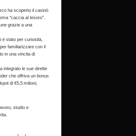
rco ha scoperto il casinò
ema “caccia al tesoro”.
une
grazie a una
 è stato per curiosità,
 per familiarizzare con il
 in una vincita di
a integrato le sue dirette
vider che offriva un bonus
pot di €5,5 milioni,
avoro, studio e
ita.