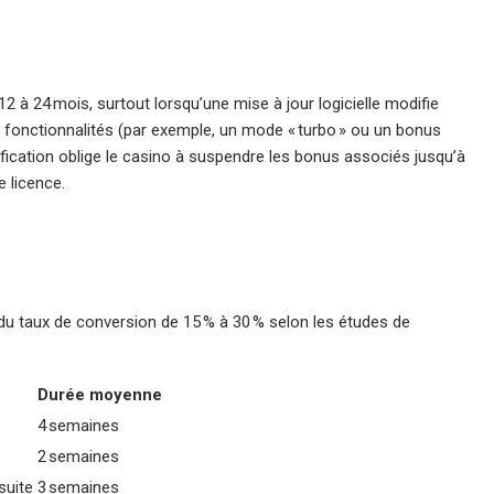
12 à 24 mois, surtout lorsqu’une mise à jour logicielle modifie
es fonctionnalités (par exemple, un mode « turbo » ou un bonus
rtification oblige le casino à suspendre les bonus associés jusqu’à
e licence.
e du taux de conversion de 15 % à 30 % selon les études de
Durée moyenne
4 semaines
2 semaines
suite
3 semaines