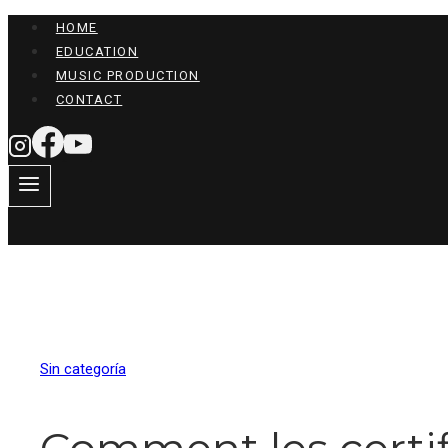
Saltar
HOME
al
EDUCATION
contenido
MUSIC PRODUCTION
CONTACT
Sin categoría