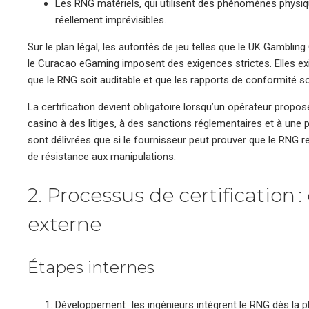
Les RNG matériels, qui utilisent des phénomènes physiqu
réellement imprévisibles.
Sur le plan légal, les autorités de jeu telles que le UK Gamb
le Curacao eGaming imposent des exigences strictes. Elles ex
que le RNG soit auditable et que les rapports de conformité 
La certification devient obligatoire lorsqu’un opérateur propo
casino à des litiges, à des sanctions réglementaires et à une pe
sont délivrées que si le fournisseur peut prouver que le RNG r
de résistance aux manipulations.
2. Processus de certification :
externe
Étapes internes
Développement : les ingénieurs intègrent le RNG dès la p