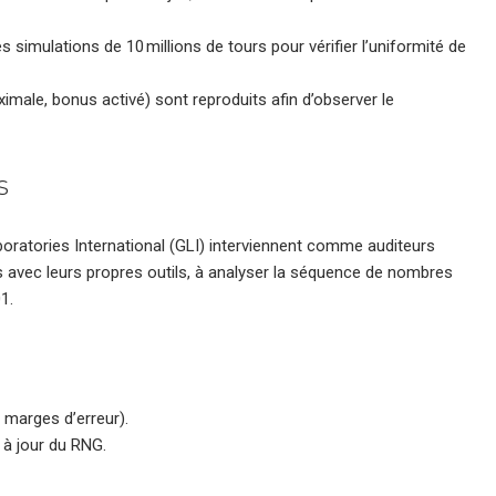
simulations de 10 millions de tours pour vérifier l’uniformité de
ximale, bonus activé) sont reproduits afin d’observer le
s
oratories International (GLI) interviennent comme auditeurs
es avec leurs propres outils, à analyser la séquence de nombres
1.
 marges d’erreur).
 à jour du RNG.