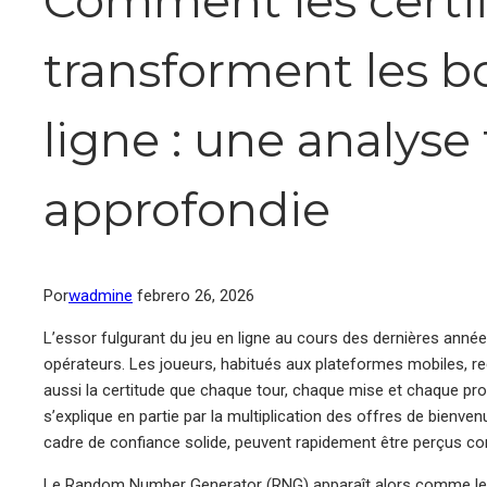
Comment les certi
transforment les b
ligne : une analys
approfondie
Por
wadmine
febrero 26, 2026
L’essor fulgurant du jeu en ligne au cours des dernières ann
opérateurs. Les joueurs, habitués aux plateformes mobiles, re
aussi la certitude que chaque tour, chaque mise et chaque pro
s’explique en partie par la multiplication des offres de bienv
cadre de confiance solide, peuvent rapidement être perçus c
Le Random Number Generator (RNG) apparaît alors comme le pivo