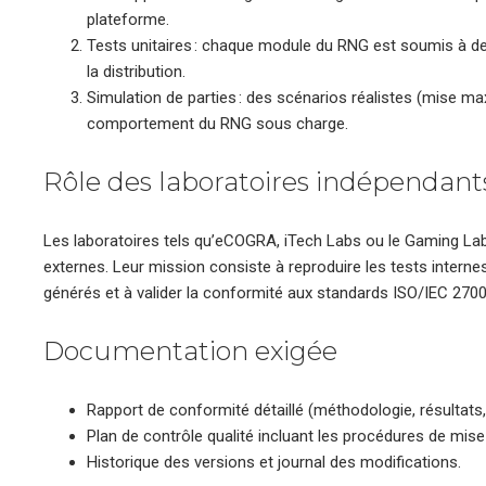
plateforme.
Tests unitaires : chaque module du RNG est soumis à des 
la distribution.
Simulation de parties : des scénarios réalistes (mise ma
comportement du RNG sous charge.
Rôle des laboratoires indépendant
Les laboratoires tels qu’eCOGRA, iTech Labs ou le Gaming Lab
externes. Leur mission consiste à reproduire les tests intern
générés et à valider la conformité aux standards ISO/IEC 2700
Documentation exigée
Rapport de conformité détaillé (méthodologie, résultats,
Plan de contrôle qualité incluant les procédures de mise
Historique des versions et journal des modifications.