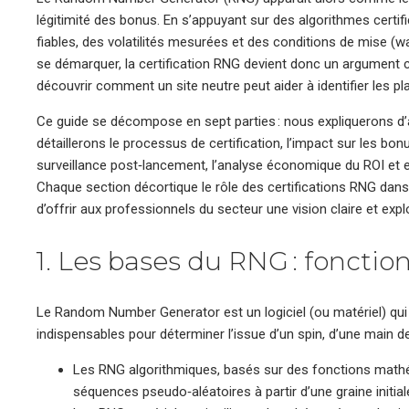
légitimité des bonus. En s’appuyant sur des algorithmes certifi
fiables, des volatilités mesurées et des conditions de mise (w
se démarquer, la certification RNG devient donc un argument
découvrir comment un site neutre peut aider à identifier les pl
Ce guide se décompose en sept parties : nous expliquerons d’a
détaillerons le processus de certification, l’impact sur les b
surveillance post‑lancement, l’analyse économique du ROI et 
Chaque section décortique le rôle des certifications RNG dans 
d’offrir aux professionnels du secteur une vision claire et explo
1. Les bases du RNG : foncti
Le Random Number Generator est un logiciel (ou matériel) qu
indispensables pour déterminer l’issue d’un spin, d’une main de
Les RNG algorithmiques, basés sur des fonctions math
séquences pseudo‑aléatoires à partir d’une graine initial