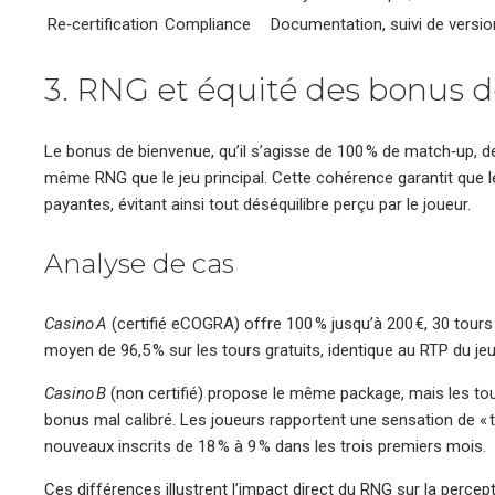
Re‑certification
Compliance
Documentation, suivi de versio
3. RNG et équité des bonus 
Le bonus de bienvenue, qu’il s’agisse de 100 % de match‑up, de
même RNG que le jeu principal. Cette cohérence garantit que le
payantes, évitant ainsi tout déséquilibre perçu par le joueur.
Analyse de cas
Casino A
(certifié eCOGRA) offre 100 % jusqu’à 200 €, 30 tours
moyen de 96,5 % sur les tours gratuits, identique au RTP du j
Casino B
(non certifié) propose le même package, mais les tour
bonus mal calibré. Les joueurs rapportent une sensation de « ti
nouveaux inscrits de 18 % à 9 % dans les trois premiers mois.
Ces différences illustrent l’impact direct du RNG sur la percept