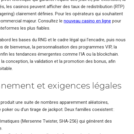
és, les casinos peuvent afficher des taux de redistribution (RTP)
agering) clairement définies. Pour les opérateurs qui souhaitent
 commercial majeur. Consultez le
nouveau casino en ligne
pour
ateformes les plus fiables.
bord les bases du RNG et le cadre légal qui l’encadre, puis nous
onus de bienvenue, la personnalisation des programmes VIP, la
enfin les tendances émergentes comme l’IA ou la blockchain.
la conception, la validation et la promotion des bonus, afin
itable.
onnement et exigences légales
i produit une suite de nombres apparemment aléatoires,
 poker ou d’un tirage de jackpot. Deux familles coexistent :
ématiques (Mersenne Twister, SHA‑256) qui génèrent des
e.