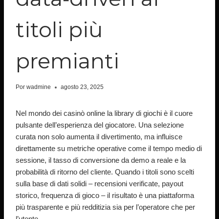
titoli più
premianti
Por
wadmine
agosto 23, 2025
Nel mondo dei casinò online la library di giochi è il cuore
pulsante dell’esperienza del giocatore. Una selezione
curata non solo aumenta il divertimento, ma influisce
direttamente su metriche operative come il tempo medio di
sessione, il tasso di conversione da demo a reale e la
probabilità di ritorno del cliente. Quando i titoli sono scelti
sulla base di dati solidi – recensioni verificate, payout
storico, frequenza di gioco – il risultato è una piattaforma
più trasparente e più redditizia sia per l’operatore che per
l’utente.