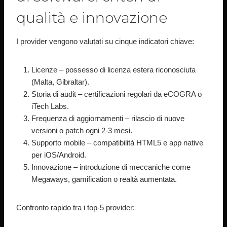
qualità e innovazione
I provider vengono valutati su cinque indicatori chiave:
Licenze – possesso di licenza estera riconosciuta
(Malta, Gibraltar).
Storia di audit – certificazioni regolari da eCOGRA o
iTech Labs.
Frequenza di aggiornamenti – rilascio di nuove
versioni o patch ogni 2‑3 mesi.
Supporto mobile – compatibilità HTML5 e app native
per iOS/Android.
Innovazione – introduzione di meccaniche come
Megaways, gamification o realtà aumentata.
Confronto rapido tra i top‑5 provider: