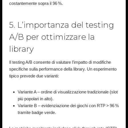
costantemente sopra il 96 %.
5. L’importanza del testing
A/B per ottimizzare la
library
Il testing A/B consente di valutare l’impatto di modifiche
specifiche sulla performance della library. Un esperimento
tipico prevede due varianti:
Variante A – ordine di visualizzazione tradizionale (slot
più popolari in alto).
Variante B – evidenziazione dei giochi con RTP > 96 %
tramite badge verde.