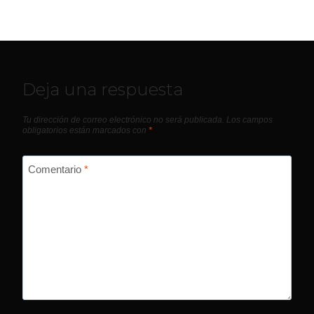
Deja una respuesta
Tu dirección de correo electrónico no será publicada.
Los campos
obligatorios están marcados con
*
Comentario
*