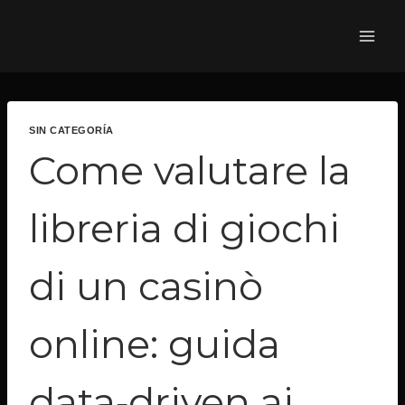
SIN CATEGORÍA
Come valutare la
libreria di giochi
di un casinò
online: guida
data‑driven ai