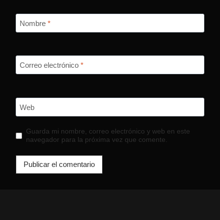
Nombre
*
Correo electrónico
*
Web
Guarda mi nombre, correo electrónico y web en este
navegador para la próxima vez que comente.