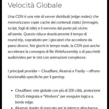
Velocità Globale
Una CDN è una rete di server distribuiti (edge nodes) che
memorizzano copie cache dei contenuti statici (immagini,
script, fogli di stile) e li servono dal punto più vicino
all’utente. Questo riduce drasticamente il tempo di
round‑trip, soprattutto per i giocatori che accedono da
paesi diversi. Nei giochi in tempo reale, la CDN può anche
accelerare la consegna di file WebAssembly o di pacchetti
audio/video per le slot con animazioni complesse.
I principali provider – Cloudflare, Akamai e Fastly – offrono
funzionalità specifiche per il gaming:
Cloudflare: rete globale con più di 200 città, protezione
DDoS integrata e “Workers” per eseguire logica a
bordo edge.
Akamai: leader di mercato per la latenza ultra‑bassa,