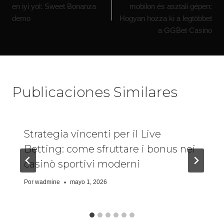
en iyi yol: Sweet Bonanza
mobilon és asztali gépen:
demo
Hogyan hozza ki a legtöbbet
a GGBet Casino
Publicaciones Similares
Strategia vincenti per il Live
Betting: come sfruttare i bonus nei
casinò sportivi moderni
Por
wadmine
mayo 1, 2026