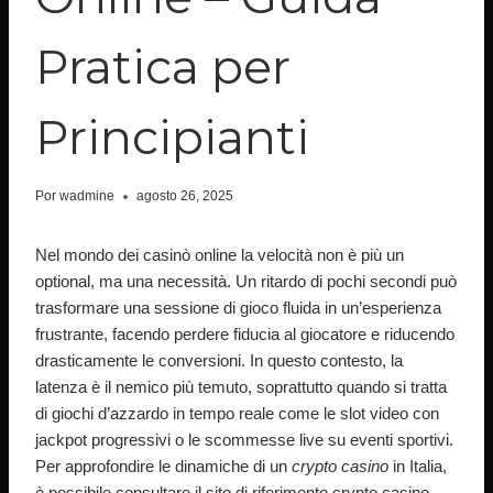
Pratica per
Principianti
Por
wadmine
agosto 26, 2025
Nel mondo dei casinò online la velocità non è più un
optional, ma una necessità. Un ritardo di pochi secondi può
trasformare una sessione di gioco fluida in un’esperienza
frustrante, facendo perdere fiducia al giocatore e riducendo
drasticamente le conversioni. In questo contesto, la
latenza è il nemico più temuto, soprattutto quando si tratta
di giochi d’azzardo in tempo reale come le slot video con
jackpot progressivi o le scommesse live su eventi sportivi.
Per approfondire le dinamiche di un
crypto casino
in Italia,
è possibile consultare il sito di riferimento
crypto casino