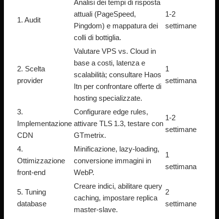
Analisi dei tempi di risposta
attuali (PageSpeed,
1‑2
1. Audit
Pingdom) e mappatura dei
settimane
colli di bottiglia.
Valutare VPS vs. Cloud in
base a costi, latenza e
2. Scelta
1
scalabilità; consultare Haos
provider
settimana
Itn per confrontare offerte di
hosting specializzate.
3.
Configurare edge rules,
1‑2
Implementazione
attivare TLS 1.3, testare con
settimane
CDN
GTmetrix.
4.
Minificazione, lazy‑loading,
1
Ottimizzazione
conversione immagini in
settimana
front‑end
WebP.
Creare indici, abilitare query
5. Tuning
2
caching, impostare replica
database
settimane
master‑slave.