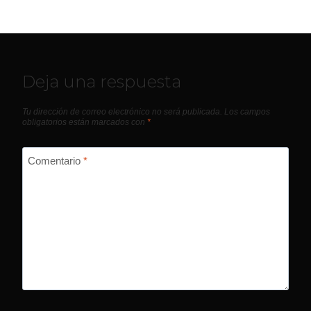
Deja una respuesta
Tu dirección de correo electrónico no será publicada.
Los campos
obligatorios están marcados con
*
Comentario
*