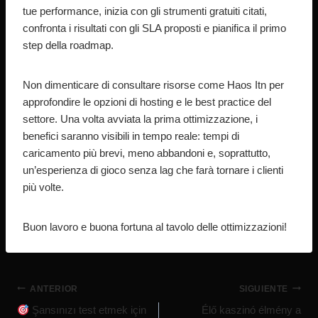
tue performance, inizia con gli strumenti gratuiti citati,
confronta i risultati con gli SLA proposti e pianifica il primo
step della roadmap.
Non dimenticare di consultare risorse come Haos Itn per
approfondire le opzioni di hosting e le best practice del
settore. Una volta avviata la prima ottimizzazione, i
benefici saranno visibili in tempo reale: tempi di
caricamento più brevi, meno abbandoni e, soprattutto,
un’esperienza di gioco senza lag che farà tornare i clienti
più volte.
Buon lavoro e buona fortuna al tavolo delle ottimizzazioni!
ANTERIOR
SIGUIENTE
Şansınızı test etmek için
Élő kaszinó élmény a