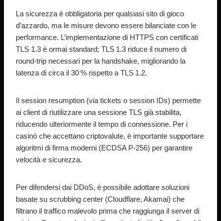
La sicurezza è obbligatoria per qualsiasi sito di gioco
d’azzardo, ma le misure devono essere bilanciate con le
performance. L’implementazione di HTTPS con certificati
TLS 1.3 è ormai standard; TLS 1.3 riduce il numero di
round‑trip necessari per la handshake, migliorando la
latenza di circa il 30 % rispetto a TLS 1.2.
Il session resumption (via tickets o session IDs) permette
ai client di riutilizzare una sessione TLS già stabilita,
riducendo ulteriormente il tempo di connessione. Per i
casinò che accettano criptovalute, è importante supportare
algoritmi di firma moderni (ECDSA P‑256) per garantire
velocità e sicurezza.
Per difendersi dai DDoS, è possibile adottare soluzioni
basate su scrubbing center (Cloudflare, Akamai) che
filtrano il traffico malevolo prima che raggiunga il server di