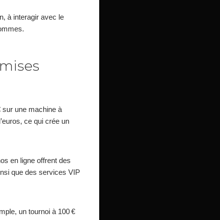
, à interagir avec le
 sommes.
 mises
 € sur une machine à
d’euros, ce qui crée un
s en ligne offrent des
insi que des services VIP
mple, un tournoi à 100 €