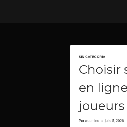
SIN CATEGORÍA
Choisir
en ligne
joueurs
Por
wadmine
julio 5, 2026