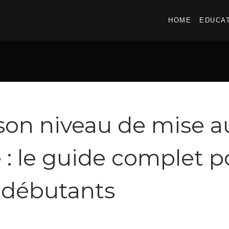
HOME
EDUCA
 son niveau de mise a
 : le guide complet p
 débutants