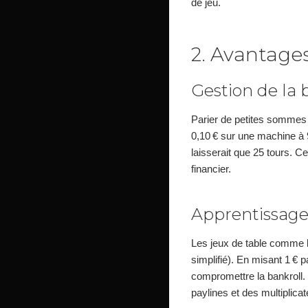
de jeu.
2. Avantages
Gestion de la 
Parier de petites sommes 
0,10 € sur une machine à 
laisserait que 25 tours. 
financier.
Apprentissage
Les jeux de table comme l
simplifié). En misant 1 € 
compromettre la bankroll. 
paylines et des multiplica