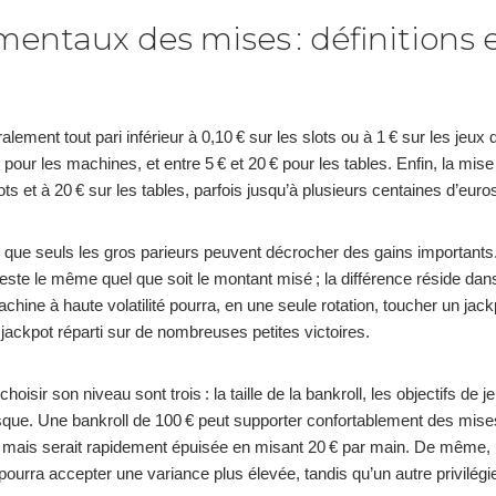
mentaux des mises : définitions
ement tout pari inférieur à 0,10 € sur les slots ou à 1 € sur les jeu
€ pour les machines, et entre 5 € et 20 € pour les tables. Enfin, la mis
ots et à 20 € sur les tables, parfois jusqu’à plusieurs centaines d’euro
que seuls les gros parieurs peuvent décrocher des gains importants. 
este le même quel que soit le montant misé ; la différence réside dan
chine à haute volatilité pourra, en une seule rotation, toucher un jack
jackpot réparti sur de nombreuses petites victoires.
hoisir son niveau sont trois : la taille de la bankroll, les objectifs de 
 risque. Une bankroll de 100 € peut supporter confortablement des mise
 mais serait rapidement épuisée en misant 20 € par main. De même, 
 pourra accepter une variance plus élevée, tandis qu’un autre privilégier