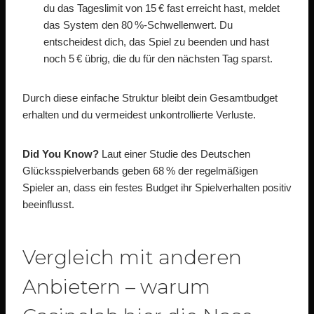
du das Tageslimit von 15 € fast erreicht hast, meldet
das System den 80 %‑Schwellenwert. Du
entscheidest dich, das Spiel zu beenden und hast
noch 5 € übrig, die du für den nächsten Tag sparst.
Durch diese einfache Struktur bleibt dein Gesamtbudget
erhalten und du vermeidest unkontrollierte Verluste.
Did You Know?
Laut einer Studie des Deutschen
Glücksspielverbands geben 68 % der regelmäßigen
Spieler an, dass ein festes Budget ihr Spielverhalten positiv
beeinflusst.
Vergleich mit anderen
Anbietern – warum