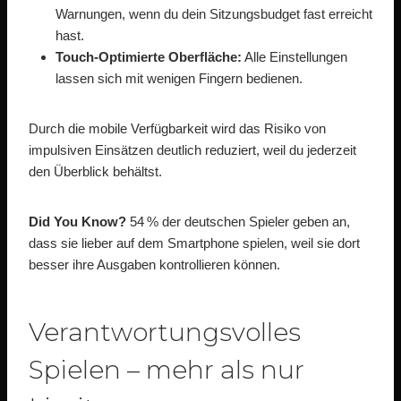
Warnungen, wenn du dein Sitzungsbudget fast erreicht
hast.
Touch‑Optimierte Oberfläche:
Alle Einstellungen
lassen sich mit wenigen Fingern bedienen.
Durch die mobile Verfügbarkeit wird das Risiko von
impulsiven Einsätzen deutlich reduziert, weil du jederzeit
den Überblick behältst.
Did You Know?
54 % der deutschen Spieler geben an,
dass sie lieber auf dem Smartphone spielen, weil sie dort
besser ihre Ausgaben kontrollieren können.
Verantwortungsvolles
Spielen – mehr als nur