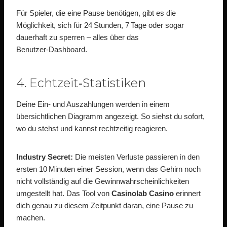
Für Spieler, die eine Pause benötigen, gibt es die
Möglichkeit, sich für 24 Stunden, 7 Tage oder sogar
dauerhaft zu sperren – alles über das
Benutzer‑Dashboard.
4. Echtzeit‑Statistiken
Deine Ein‑ und Auszahlungen werden in einem
übersichtlichen Diagramm angezeigt. So siehst du sofort,
wo du stehst und kannst rechtzeitig reagieren.
Industry Secret:
Die meisten Verluste passieren in den
ersten 10 Minuten einer Session, wenn das Gehirn noch
nicht vollständig auf die Gewinnwahrscheinlichkeiten
umgestellt hat. Das Tool von
Casinolab Casino
erinnert
dich genau zu diesem Zeitpunkt daran, eine Pause zu
machen.