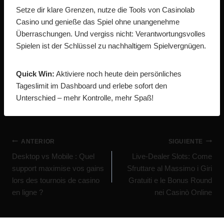
Setze dir klare Grenzen, nutze die Tools von Casinolab
Casino und genieße das Spiel ohne unangenehme
Überraschungen. Und vergiss nicht: Verantwortungsvolles
Spielen ist der Schlüssel zu nachhaltigem Spielvergnügen.
Quick Win:
Aktiviere noch heute dein persönliches
Tageslimit im Dashboard und erlebe sofort den
Unterschied – mehr Kontrolle, mehr Spaß!
ANTERIOR
SIGUIENTE
Desktop vs Mobile : Quel
Live‑Dealer Slots: Come
support maximise vos gains
Sfruttare al Massimo i Giri
lors des tournois de casino
Gratuiti e le Bonus Round
en ligne ?
nei Casinò Online