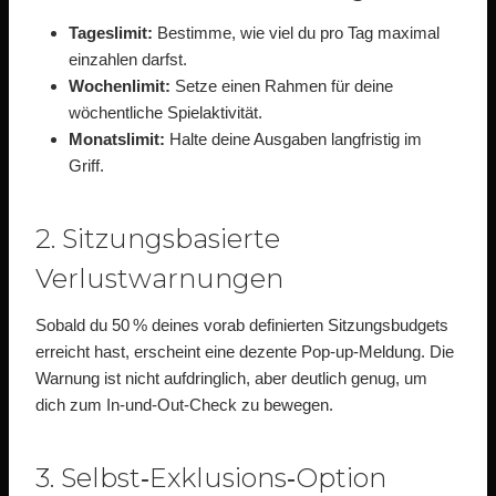
Tageslimit:
Bestimme, wie viel du pro Tag maximal
einzahlen darfst.
Wochenlimit:
Setze einen Rahmen für deine
wöchentliche Spielaktivität.
Monatslimit:
Halte deine Ausgaben langfristig im
Griff.
2. Sitzungsbasierte
Verlustwarnungen
Sobald du 50 % deines vorab definierten Sitzungsbudgets
erreicht hast, erscheint eine dezente Pop‑up‑Meldung. Die
Warnung ist nicht aufdringlich, aber deutlich genug, um
dich zum In‑und‑Out‑Check zu bewegen.
3. Selbst‑Exklusions‑Option