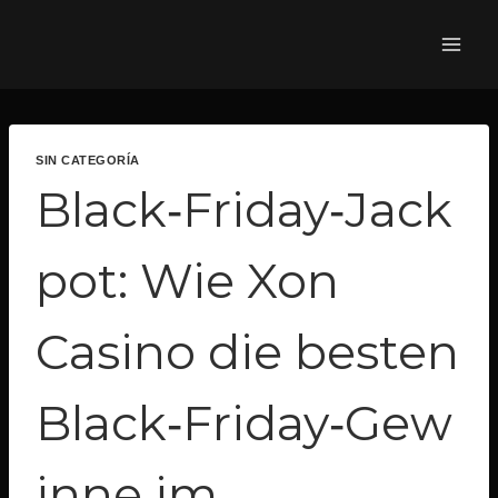
SIN CATEGORÍA
Black‑Friday‑Jack
pot: Wie Xon
Casino die besten
Black‑Friday‑Gew
inne im