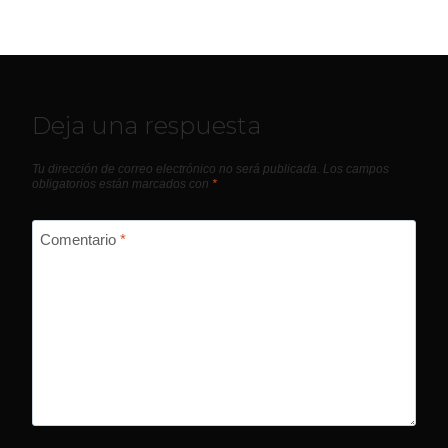
Deja una respuesta
Tu dirección de correo electrónico no será publicada.
Los campos
obligatorios están marcados con
*
Comentario
*