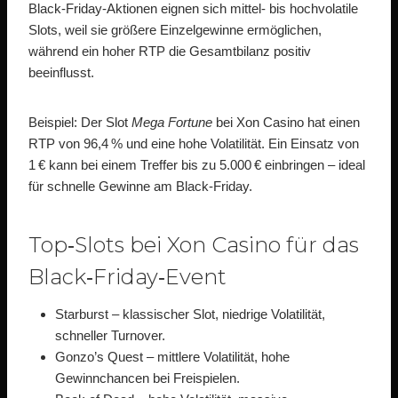
Black‑Friday‑Aktionen eignen sich mittel‑ bis hochvolatile
Slots, weil sie größere Einzelgewinne ermöglichen,
während ein hoher RTP die Gesamtbilanz positiv
beeinflusst.
Beispiel: Der Slot
Mega Fortune
bei Xon Casino hat einen
RTP von 96,4 % und eine hohe Volatilität. Ein Einsatz von
1 € kann bei einem Treffer bis zu 5.000 € einbringen – ideal
für schnelle Gewinne am Black‑Friday.
Top‑Slots bei Xon Casino für das
Black‑Friday‑Event
Starburst – klassischer Slot, niedrige Volatilität,
schneller Turnover.
Gonzo’s Quest – mittlere Volatilität, hohe
Gewinnchancen bei Freispielen.