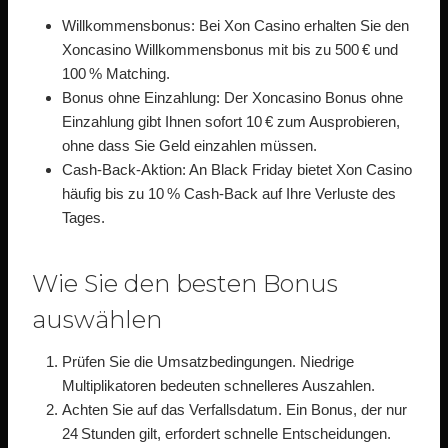
Willkommensbonus: Bei Xon Casino erhalten Sie den
Xoncasino Willkommensbonus mit bis zu 500 € und
100 % Matching.
Bonus ohne Einzahlung: Der Xoncasino Bonus ohne
Einzahlung gibt Ihnen sofort 10 € zum Ausprobieren,
ohne dass Sie Geld einzahlen müssen.
Cash‑Back‑Aktion: An Black Friday bietet Xon Casino
häufig bis zu 10 % Cash‑Back auf Ihre Verluste des
Tages.
Wie Sie den besten Bonus
auswählen
Prüfen Sie die Umsatzbedingungen. Niedrige
Multiplikatoren bedeuten schnelleres Auszahlen.
Achten Sie auf das Verfallsdatum. Ein Bonus, der nur
24 Stunden gilt, erfordert schnelle Entscheidungen.