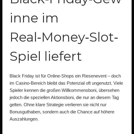
inne im
Real‑Money‑Slot‑
Spiel liefert
Black Friday ist für Online‑Shops ein Riesenevent – doch
im Casino‑Bereich bleibt das Potenzial oft ungenutzt. Viele
Spieler kennen die großen Willkommensboni, übersehen
jedoch die speziellen Aktionsboni, die nur an diesem Tag
gelten. Ohne klare Strategie verlieren sie nicht nur
Bonusguthaben, sondern auch die Chance auf höhere
Auszahlungen.