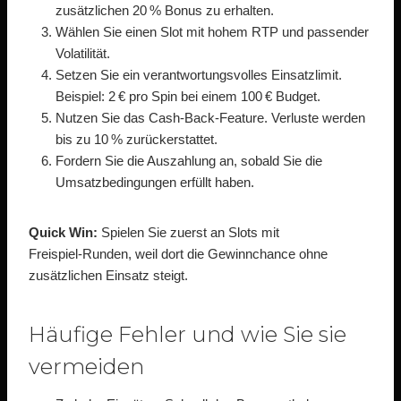
zusätzlichen 20 % Bonus zu erhalten.
Wählen Sie einen Slot mit hohem RTP und passender
Volatilität.
Setzen Sie ein verantwortungsvolles Einsatzlimit.
Beispiel: 2 € pro Spin bei einem 100 € Budget.
Nutzen Sie das Cash‑Back‑Feature. Verluste werden
bis zu 10 % zurückerstattet.
Fordern Sie die Auszahlung an, sobald Sie die
Umsatzbedingungen erfüllt haben.
Quick Win:
Spielen Sie zuerst an Slots mit
Freispiel‑Runden, weil dort die Gewinnchance ohne
zusätzlichen Einsatz steigt.
Häufige Fehler und wie Sie sie
vermeiden