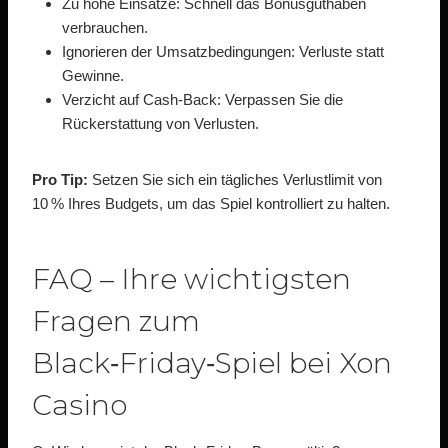
Zu hohe Einsätze: Schnell das Bonusguthaben
verbrauchen.
Ignorieren der Umsatzbedingungen: Verluste statt
Gewinne.
Verzicht auf Cash‑Back: Verpassen Sie die
Rückerstattung von Verlusten.
Pro Tip:
Setzen Sie sich ein tägliches Verlustlimit von
10 % Ihres Budgets, um das Spiel kontrolliert zu halten.
FAQ – Ihre wichtigsten
Fragen zum
Black‑Friday‑Spiel bei Xon
Casino