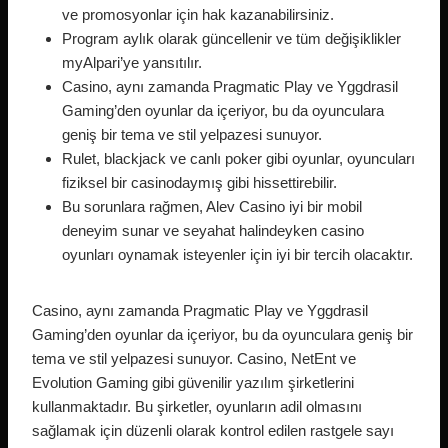
ve promosyonlar için hak kazanabilirsiniz.
Program aylık olarak güncellenir ve tüm değişiklikler
myAlpari’ye yansıtılır.
Casino, aynı zamanda Pragmatic Play ve Yggdrasil
Gaming’den oyunlar da içeriyor, bu da oyunculara
geniş bir tema ve stil yelpazesi sunuyor.
Rulet, blackjack ve canlı poker gibi oyunlar, oyuncuları
fiziksel bir casinodaymış gibi hissettirebilir.
Bu sorunlara rağmen, Alev Casino iyi bir mobil
deneyim sunar ve seyahat halindeyken casino
oyunları oynamak isteyenler için iyi bir tercih olacaktır.
Casino, aynı zamanda Pragmatic Play ve Yggdrasil
Gaming’den oyunlar da içeriyor, bu da oyunculara geniş bir
tema ve stil yelpazesi sunuyor. Casino, NetEnt ve
Evolution Gaming gibi güvenilir yazılım şirketlerini
kullanmaktadır. Bu şirketler, oyunların adil olmasını
sağlamak için düzenli olarak kontrol edilen rastgele sayı