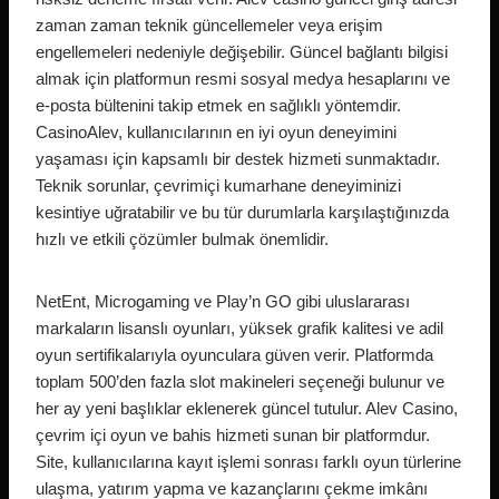
zaman zaman teknik güncellemeler veya erişim
engellemeleri nedeniyle değişebilir. Güncel bağlantı bilgisi
almak için platformun resmi sosyal medya hesaplarını ve
e-posta bültenini takip etmek en sağlıklı yöntemdir.
CasinoAlev, kullanıcılarının en iyi oyun deneyimini
yaşaması için kapsamlı bir destek hizmeti sunmaktadır.
Teknik sorunlar, çevrimiçi kumarhane deneyiminizi
kesintiye uğratabilir ve bu tür durumlarla karşılaştığınızda
hızlı ve etkili çözümler bulmak önemlidir.
NetEnt, Microgaming ve Play’n GO gibi uluslararası
markaların lisanslı oyunları, yüksek grafik kalitesi ve adil
oyun sertifikalarıyla oyunculara güven verir. Platformda
toplam 500’den fazla slot makineleri seçeneği bulunur ve
her ay yeni başlıklar eklenerek güncel tutulur. Alev Casino,
çevrim içi oyun ve bahis hizmeti sunan bir platformdur.
Site, kullanıcılarına kayıt işlemi sonrası farklı oyun türlerine
ulaşma, yatırım yapma ve kazançlarını çekme imkânı