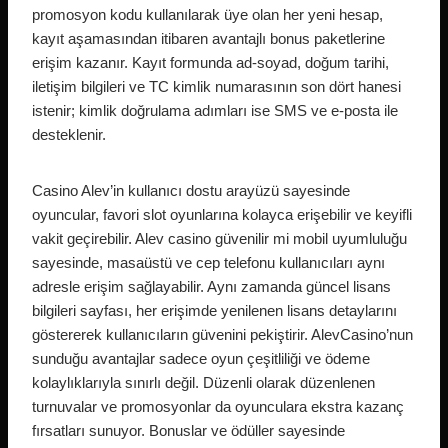
promosyon kodu kullanılarak üye olan her yeni hesap,
kayıt aşamasından itibaren avantajlı bonus paketlerine
erişim kazanır. Kayıt formunda ad-soyad, doğum tarihi,
iletişim bilgileri ve TC kimlik numarasının son dört hanesi
istenir; kimlik doğrulama adımları ise SMS ve e-posta ile
desteklenir.
Casino Alev’in kullanıcı dostu arayüzü sayesinde
oyuncular, favori slot oyunlarına kolayca erişebilir ve keyifli
vakit geçirebilir. Alev casino güvenilir mi mobil uyumluluğu
sayesinde, masaüstü ve cep telefonu kullanıcıları aynı
adresle erişim sağlayabilir. Aynı zamanda güncel lisans
bilgileri sayfası, her erişimde yenilenen lisans detaylarını
göstererek kullanıcıların güvenini pekiştirir. AlevCasino’nun
sunduğu avantajlar sadece oyun çeşitliliği ve ödeme
kolaylıklarıyla sınırlı değil. Düzenli olarak düzenlenen
turnuvalar ve promosyonlar da oyunculara ekstra kazanç
fırsatları sunuyor. Bonuslar ve ödüller sayesinde