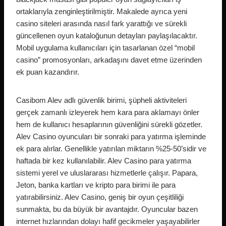
ortaklarıyla zenginleştirilmiştir. Makalede ayrıca yeni
casino siteleri arasında nasıl fark yarattığı ve sürekli
güncellenen oyun kataloğunun detayları paylaşılacaktır.
Mobil uygulama kullanıcıları için tasarlanan özel “mobil
casino” promosyonları, arkadaşını davet etme üzerinden
ek puan kazandırır.
Casibom Alev adlı güvenlik birimi, şüpheli aktiviteleri
gerçek zamanlı izleyerek hem kara para aklamayı önler
hem de kullanıcı hesaplarının güvenliğini sürekli gözetler.
Alev Casino oyuncuları bir sonraki para yatırma işleminde
ek para alırlar. Genellikle yatırılan miktarın %25-50’sidir ve
haftada bir kez kullanılabilir. Alev Casino para yatırma
sistemi yerel ve uluslararası hizmetlerle çalışır. Papara,
Jeton, banka kartları ve kripto para birimi ile para
yatırabilirsiniz. Alev Casino, geniş bir oyun çeşitliliği
sunmakta, bu da büyük bir avantajdır. Oyuncular bazen
internet hızlarından dolayı hafif gecikmeler yaşayabilirler