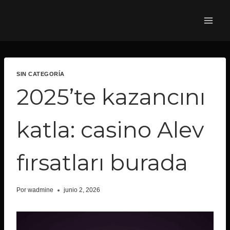
SIN CATEGORÍA
2025’te kazancını
katla: casino Alev
fırsatları burada
Por
wadmine
junio 2, 2026