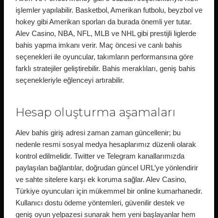
işlemler yapılabilir. Basketbol, Amerikan futbolu, beyzbol ve
hokey gibi Amerikan sporları da burada önemli yer tutar.
Alev Casino, NBA, NFL, MLB ve NHL gibi prestijli liglerde
bahis yapma imkanı verir. Maç öncesi ve canlı bahis
seçenekleri ile oyuncular, takımların performansına göre
farklı stratejiler geliştirebilir. Bahis meraklıları, geniş bahis
seçenekleriyle eğlenceyi artırabilir.
Hesap oluşturma aşamaları
Alev bahis giriş adresi zaman zaman güncellenir; bu
nedenle resmi sosyal medya hesaplarımız düzenli olarak
kontrol edilmelidir. Twitter ve Telegram kanallarımızda
paylaşılan bağlantılar, doğrudan güncel URL’ye yönlendirir
ve sahte sitelere karşı ek koruma sağlar. Alev Casino,
Türkiye oyuncuları için mükemmel bir online kumarhanedir.
Kullanıcı dostu ödeme yöntemleri, güvenilir destek ve
geniş oyun yelpazesi sunarak hem yeni başlayanlar hem