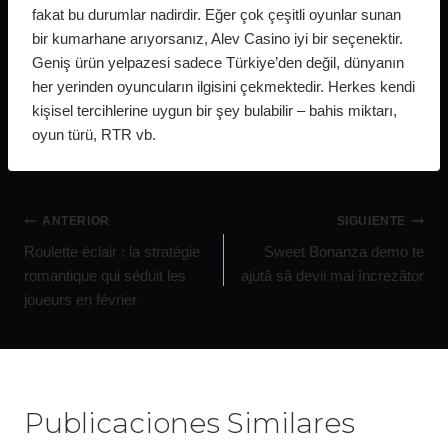
fakat bu durumlar nadirdir. Eğer çok çeşitli oyunlar sunan
bir kumarhane arıyorsanız, Alev Casino iyi bir seçenektir.
Geniş ürün yelpazesi sadece Türkiye’den değil, dünyanın
her yerinden oyuncuların ilgisini çekmektedir. Herkes kendi
kişisel tercihlerine uygun bir şey bulabilir – bahis miktarı,
oyun türü, RTR vb.
ANTERIOR
SIGUIENTE
Roulette éclair : la stratégie
Sweet Bonanza demo te
romantique qui séduit les
ajută să devii mai încrezător
joueurs en février
Publicaciones Similares