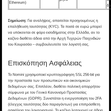
Ethereum)
δι
Σημείωση:
Για αναλήψεις, απαιτείται προηγουμένως η
επαλήθευση ταυτότητας (KYC). Τα ποσά σε ευρώ μπορεί
να υπόκεινται σε φόρο εισοδήματος στην Ελλάδα, αν το
καζίνο διαθέτει άδεια από την Αρχή Τυχερών Παιχνιδιών
του Κουρασάο – συμβουλευτείτε τον λογιστή σας.
Επισκόπηση Ασφάλειας
Το Nomini χρησιμοποιεί κρυπτογράφηση SSL 256-bit για
την προστασία των προσωπικών και οικονομικών
δεδομένων σας. Επιπλέον, διαθέτει πολιτική απορρήτου
σύμφωνα με τον Γενικό Κανονισμό Προστασίας
Δεδομένων (GDPR). Συνιστάται η ενεργοποίηση του 2FA
(έλεγχος ταυτότητας δύο παραγόντων) για επιπρόσθετη
ασφάλεια του λογαριασμού. Το καζίνο λειτουργεί με άδεια