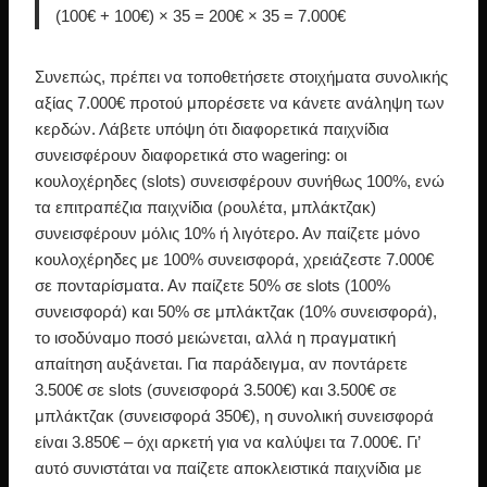
(100€ + 100€) × 35 = 200€ × 35 = 7.000€
Συνεπώς, πρέπει να τοποθετήσετε στοιχήματα συνολικής
αξίας 7.000€ προτού μπορέσετε να κάνετε ανάληψη των
κερδών. Λάβετε υπόψη ότι διαφορετικά παιχνίδια
συνεισφέρουν διαφορετικά στο wagering: οι
κουλοχέρηδες (slots) συνεισφέρουν συνήθως 100%, ενώ
τα επιτραπέζια παιχνίδια (ρουλέτα, μπλάκτζακ)
συνεισφέρουν μόλις 10% ή λιγότερο. Αν παίζετε μόνο
κουλοχέρηδες με 100% συνεισφορά, χρειάζεστε 7.000€
σε πονταρίσματα. Αν παίζετε 50% σε slots (100%
συνεισφορά) και 50% σε μπλάκτζακ (10% συνεισφορά),
το ισοδύναμο ποσό μειώνεται, αλλά η πραγματική
απαίτηση αυξάνεται. Για παράδειγμα, αν ποντάρετε
3.500€ σε slots (συνεισφορά 3.500€) και 3.500€ σε
μπλάκτζακ (συνεισφορά 350€), η συνολική συνεισφορά
είναι 3.850€ – όχι αρκετή για να καλύψει τα 7.000€. Γι’
αυτό συνιστάται να παίζετε αποκλειστικά παιχνίδια με