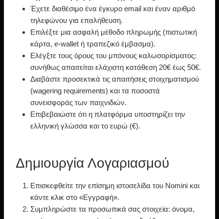
Έχετε διαθέσιμο ένα έγκυρο email και έναν αριθμό
τηλεφώνου για επαλήθευση.
Επιλέξτε μια ασφαλή μέθοδο πληρωμής (πιστωτική
κάρτα, e-wallet ή τραπεζικό έμβασμα).
Ελέγξτε τους όρους του μπόνους καλωσορίσματος:
συνήθως απαιτείται ελάχιστη κατάθεση 20€ έως 50€.
Διαβάστε προσεκτικά τις απαιτήσεις στοιχηματισμού
(wagering requirements) και τα ποσοστά
συνεισφοράς των παιχνιδιών.
Επιβεβαιώστε ότι η πλατφόρμα υποστηρίζει την
ελληνική γλώσσα και το ευρώ (€).
Δημιουργία Λογαριασμού
Επισκεφθείτε την επίσημη ιστοσελίδα του Nomini και
κάντε κλικ στο «Εγγραφή».
Συμπληρώστε τα προσωπικά σας στοιχεία: όνομα,