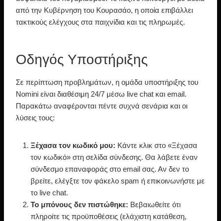
από την Κυβέρνηση του Κουρασάο, η οποία επιβάλλει
τακτικούς ελέγχους στα παιχνίδια και τις πληρωμές.
Οδηγός Υποστήριξης
Σε περίπτωση προβλημάτων, η ομάδα υποστήριξης του
Nomini είναι διαθέσιμη 24/7 μέσω live chat και email.
Παρακάτω αναφέρονται πέντε συχνά σενάρια και οι
λύσεις τους:
Ξέχασα τον κωδικό μου:
Κάντε κλικ στο «Ξέχασα
τον κωδικό» στη σελίδα σύνδεσης. Θα λάβετε έναν
σύνδεσμο επαναφοράς στο email σας. Αν δεν το
βρείτε, ελέγξτε τον φάκελο spam ή επικοινωνήστε με
το live chat.
Το μπόνους δεν πιστώθηκε:
Βεβαιωθείτε ότι
πληροίτε τις προϋποθέσεις (ελάχιστη κατάθεση,