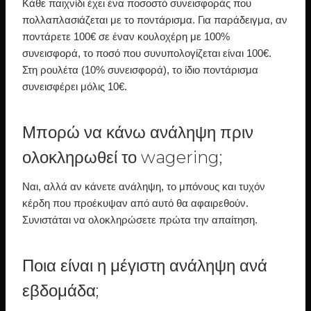
Κάθε παιχνίδι έχει ένα ποσοστό συνεισφοράς που
πολλαπλασιάζεται με το ποντάρισμα. Για παράδειγμα, αν
ποντάρετε 100€ σε έναν κουλοχέρη με 100%
συνεισφορά, το ποσό που συνυπολογίζεται είναι 100€.
Στη ρουλέτα (10% συνεισφορά), το ίδιο ποντάρισμα
συνεισφέρει μόλις 10€.
Μπορώ να κάνω ανάληψη πριν
ολοκληρωθεί το wagering;
Ναι, αλλά αν κάνετε ανάληψη, το μπόνους και τυχόν
κέρδη που προέκυψαν από αυτό θα αφαιρεθούν.
Συνιστάται να ολοκληρώσετε πρώτα την απαίτηση.
Ποια είναι η μέγιστη ανάληψη ανά
εβδομάδα;