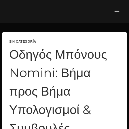
SIN CATEGORÍA
Οδηγός Μπόνους
Nomini: Βήμα
προς Βήμα
Υπολογισμοί &
Συμβουλές