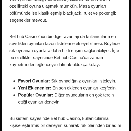
özellikteki oyuna ulaşmak mümkün. Masa oyunları
bölümünde ise klasikleşmiş blackjack, rulet ve poker gibi
seçenekler mevcut.
Bet hub Casino’nun bir diğer avantajı da kullanıcıların en
sevdikleri oyunları favori listelerine ekleyebilmesi. Böylece
sık oynanan oyunlara daha hızlı erişim sağlanabiliyor. İşte
bu özellikler sayesinde Bet hub Casino’da zaman
kaybetmeden eğlenceye dalmak oldukça kolay:
Favori Oyunlar:
Sık oynadığınız oyunları listeleyin.
Yeni Eklenenler:
En son eklenen oyunları keşfedin.
Popüler Oyunlar:
Diğer oyuncuların en çok tercih
ettiği oyunları deneyin.
Bu sistem sayesinde Bet hub Casino, kullanıcılarına
kişiselleştirilmiş bir deneyim sunarak rakiplerinden bir adım