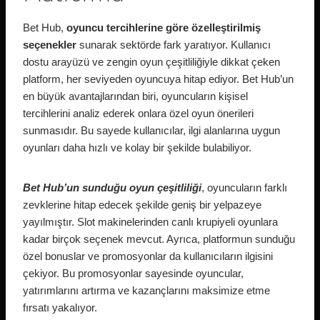
Bet Hub,
oyuncu tercihlerine göre özelleştirilmiş
seçenekler
sunarak sektörde fark yaratıyor. Kullanıcı
dostu arayüzü ve zengin oyun çeşitliliğiyle dikkat çeken
platform, her seviyeden oyuncuya hitap ediyor. Bet Hub’un
en büyük avantajlarından biri, oyuncuların kişisel
tercihlerini analiz ederek onlara özel oyun önerileri
sunmasıdır. Bu sayede kullanıcılar, ilgi alanlarına uygun
oyunları daha hızlı ve kolay bir şekilde bulabiliyor.
Bet Hub’un sunduğu oyun çeşitliliği
, oyuncuların farklı
zevklerine hitap edecek şekilde geniş bir yelpazeye
yayılmıştır. Slot makinelerinden canlı krupiyeli oyunlara
kadar birçok seçenek mevcut. Ayrıca, platformun sunduğu
özel bonuslar ve promosyonlar da kullanıcıların ilgisini
çekiyor. Bu promosyonlar sayesinde oyuncular,
yatırımlarını artırma ve kazançlarını maksimize etme
fırsatı yakalıyor.