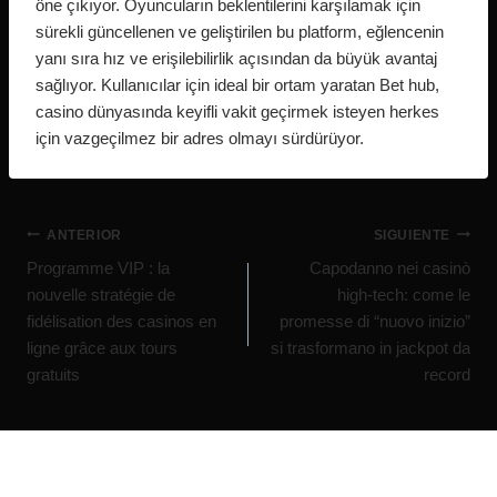
öne çıkıyor. Oyuncuların beklentilerini karşılamak için
sürekli güncellenen ve geliştirilen bu platform, eğlencenin
yanı sıra hız ve erişilebilirlik açısından da büyük avantaj
sağlıyor. Kullanıcılar için ideal bir ortam yaratan Bet hub,
casino dünyasında keyifli vakit geçirmek isteyen herkes
için vazgeçilmez bir adres olmayı sürdürüyor.
ANTERIOR
SIGUIENTE
Programme VIP : la
Capodanno nei casinò
nouvelle stratégie de
high‑tech: come le
fidélisation des casinos en
promesse di “nuovo inizio”
ligne grâce aux tours
si trasformano in jackpot da
gratuits
record