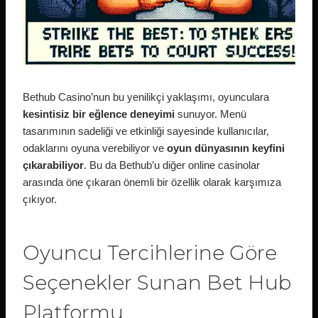
Bethub Casino’nun bu yenilikçi yaklaşımı, oyunculara
kesintisiz bir eğlence deneyimi
sunuyor. Menü
tasarımının sadeliği ve etkinliği sayesinde kullanıcılar,
odaklarını oyuna verebiliyor ve
oyun dünyasının keyfini
çıkarabiliyor
. Bu da Bethub’u diğer online casinolar
arasında öne çıkaran önemli bir özellik olarak karşımıza
çıkıyor.
Oyuncu Tercihlerine Göre
Seçenekler Sunan Bet Hub
Platformu