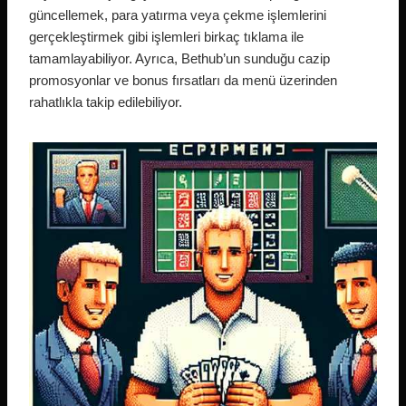
güncellemek, para yatırma veya çekme işlemlerini
gerçekleştirmek gibi işlemleri birkaç tıklama ile
tamamlayabiliyor. Ayrıca, Bethub’un sunduğu cazip
promosyonlar ve bonus fırsatları da menü üzerinden
rahatlıkla takip edilebiliyor.