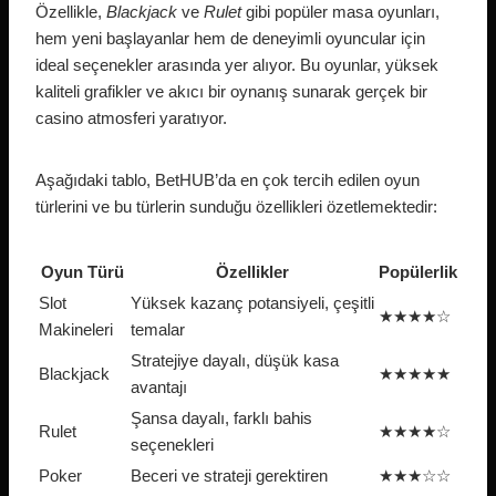
Özellikle,
Blackjack
ve
Rulet
gibi popüler masa oyunları,
hem yeni başlayanlar hem de deneyimli oyuncular için
ideal seçenekler arasında yer alıyor. Bu oyunlar, yüksek
kaliteli grafikler ve akıcı bir oynanış sunarak gerçek bir
casino atmosferi yaratıyor.
Aşağıdaki tablo, BetHUB’da en çok tercih edilen oyun
türlerini ve bu türlerin sunduğu özellikleri özetlemektedir:
Oyun Türü
Özellikler
Popülerlik
Slot
Yüksek kazanç potansiyeli, çeşitli
★★★★☆
Makineleri
temalar
Stratejiye dayalı, düşük kasa
Blackjack
★★★★★
avantajı
Şansa dayalı, farklı bahis
Rulet
★★★★☆
seçenekleri
Poker
Beceri ve strateji gerektiren
★★★☆☆