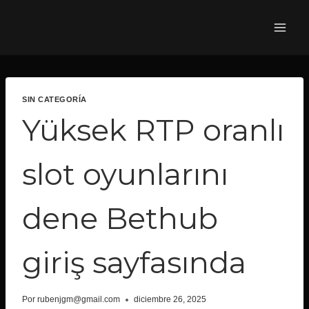
SIN CATEGORÍA
Yüksek RTP oranlı
slot oyunlarını
dene Bethub
giriş sayfasında
Por
rubenjgm@gmail.com
diciembre 26, 2025