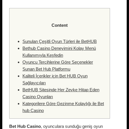
Content
Sunulan Çeşitli Oyun Türleri ile BetHUB
Bethub Casino Deneyimini Kolay Menü
Kullanımıyla Keşfedin
Oyuncu Tercihlerine Göre Seçenekler
Sunan Bet Hub Platformu
Kaliteli İçerikler için Bet HUB Oyun
Sağlayıcıları
BetHUB Sitesinde Her Zevke Hitap Eden
Casino Oyunları
Kategorilere Göre Gezinme Kolaylığı ile Bet
hub Casino
Bet Hub Casino
, oyunculara sunduğu geniş oyun