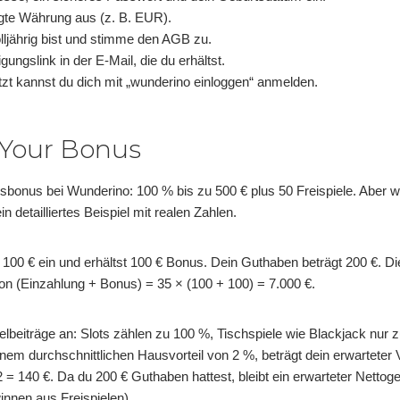
gte Währung aus (z. B. EUR).
lljährig bist und stimme den AGB zu.
gungslink in der E-Mail, die du erhältst.
tzt kannst du dich mit „wunderino einloggen“ anmelden.
 Your Bonus
sbonus bei Wunderino: 100 % bis zu 500 € plus 50 Freispiele. Aber 
n detailliertes Beispiel mit realen Zahlen.
 100 € ein und erhältst 100 € Bonus. Dein Guthaben beträgt 200 €. 
on (Einzahlung + Bonus) = 35 × (100 + 100) = 7.000 €.
lbeiträge an: Slots zählen zu 100 %, Tischspiele wie Blackjack nur z
einem durchschnittlichen Hausvorteil von 2 %, beträgt dein erwarteter
= 140 €. Da du 200 € Guthaben hattest, bleibt ein erwarteter Nettog
innen aus Freispielen).