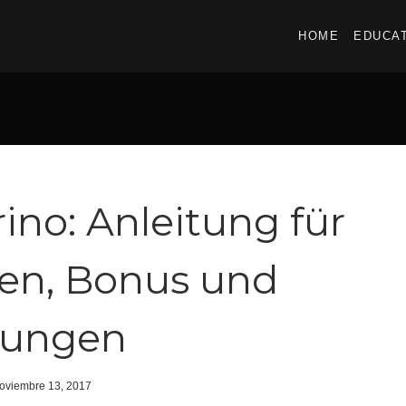
HOME
EDUCA
no: Anleitung für
en, Bonus und
lungen
oviembre 13, 2017