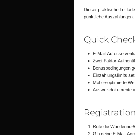
Dieser praktische Leitfad
pünktliche Auszahlungen.
Quick Check
E-Mail-Adresse verifi
Zwei-Faktor-Authentif
Bonusbedingungen ge
Einzahlungslimits set
Mobile-optimierte Web
Ausweisdokumente vo
Registratio
Rufe die Wunderino-We
Gib deine E-Mail-Adr