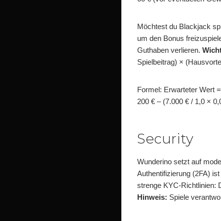
Möchtest du Blackjack spi
um den Bonus freizuspiele
Guthaben verlieren.
Wicht
Spielbeitrag) × (Hausvortei
Formel: Erwarteter Wert =
200 € – (7.000 € / 1,0 × 0
Security
Wunderino setzt auf mode
Authentifizierung (2FA) is
strenge KYC-Richtlinien: 
Hinweis:
Spiele verantwor