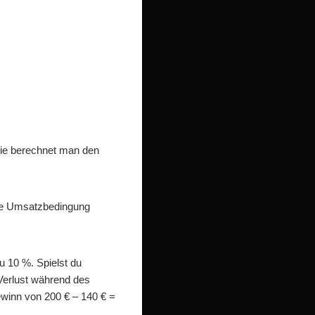
wie berechnet man den
Die Umsatzbedingung
u 10 %. Spielst du
 Verlust während des
ewinn von 200 € – 140 € =