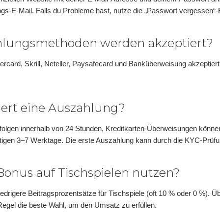
ungs-E-Mail. Falls du Probleme hast, nutze die „Passwort vergessen“-
hlungsmethoden werden akzeptiert?
ercard, Skrill, Neteller, Paysafecard und Banküberweisung akzeptier
ert eine Auszahlung?
folgen innerhalb von 24 Stunden, Kreditkarten-Überweisungen könn
gen 3–7 Werktage. Die erste Auszahlung kann durch die KYC-Prüfu
Bonus auf Tischspielen nutzen?
edrigere Beitragsprozentsätze für Tischspiele (oft 10 % oder 0 %). 
 Regel die beste Wahl, um den Umsatz zu erfüllen.