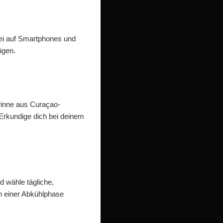
frei auf Smartphones und
ügen.
winne aus Curaçao-
Erkundige dich bei deinem
d wähle tägliche,
ch einer Abkühlphase