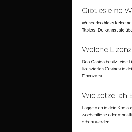
Gibt es eine 
Wunderino bietet keine na
Tablets. Du kannst sie üb
Welche Lizenz
Das Casino besitzt eine 
lizenzierten Casinos in 
Finanzamt.
Wie setze ich 
Logge dich in dein Konto 
wöchentliche oder monatli
erhöht werden.