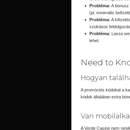
Probléma:
A bónusz n
(pl. minimális befizet
Probléma:
A kifizeté
szokásos feldolgozási
Probléma:
Lassú web
lehet.
Need to Kno
Hogyan találh
A promóciós kódokat a kas
kódok általában extra bón
Van mobilalka
A Verde Casino nem rendel