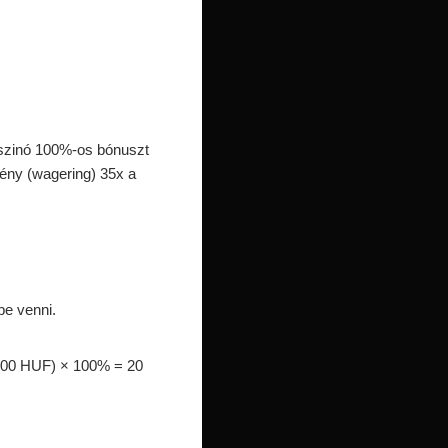
aszinó 100%-os bónuszt
mény (wagering) 35x a
be venni.
000 HUF) × 100% = 20