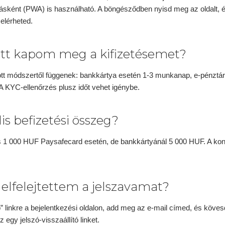
sként (PWA) is használható. A böngésződben nyisd meg az oldalt,
elérheted.
att kapom meg a kifizetésemet?
ztott módszertől függenek: bankkártya esetén 1-3 munkanap, e-pénztár
 A KYC-ellenőrzés plusz időt vehet igénybe.
s befizetési összeg?
 1 000 HUF Paysafecard esetén, de bankkártyánál 5 000 HUF. A konkré
 elfelejtettem a jelszavamat?
lszó” linkre a bejelentkezési oldalon, add meg az e-mail címed, és köves
egy jelszó-visszaállító linket.