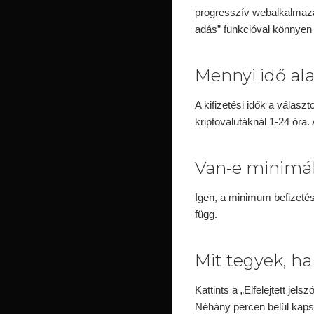
progresszív webalkalmazá
adás” funkcióval könnyen 
Mennyi idő al
A kifizetési idők a válas
kriptovalutáknál 1-24 óra.
Van-e minimáli
Igen, a minimum befizetés
függ.
Mit tegyek, ha
Kattints a „Elfelejtett je
Néhány percen belül kapsz 