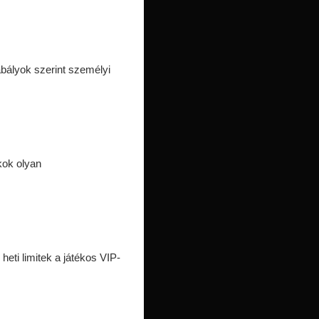
bályok szerint személyi
ékok olyan
eti limitek a játékos VIP-