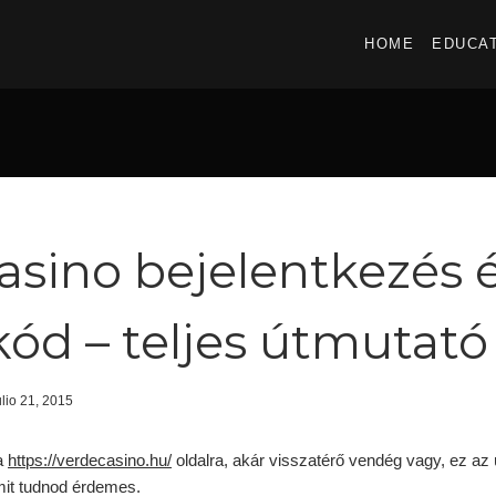
HOME
EDUCA
asino bejelentkezés 
ód – teljes útmutató
ulio 21, 2015
 a
https://verdecasino.hu/
oldalra, akár visszatérő vendég vagy, ez az
mit tudnod érdemes.