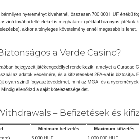
őtt bármilyen nyereményt kivehetnél, összesen 700 000 HUF értékű f
szinó további feltételeket is meghatároz (például bizonyos játékok
elezésbe), akkor a tényleges követelmény ennél magasabb is lehet.
– Biztonságos a Verde Casino?
óban bejegyzett játékengedéllyel rendelkezik, amelyet a Curacao Ga
asznál az adatok védelmére, és a kifizetéseket 2FA-val is biztosítja.
F
jt olyan szintű fogyasztóvédelmet, mint az MGA, és a nyeremények u
indig ellenőrizd a saját kötelezettségeidet.
ithdrawals – Befizetések és kifi
ód
Minimum befizetés
Maximum kifizetés
card)
5 000 HUF
1 000 000 HUF