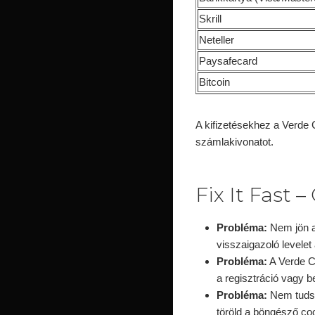
Skrill
Neteller
Paysafecard
Bitcoin
A kifizetésekhez a Verde 
számlakivonatot.
Fix It Fast 
Probléma:
Nem jön a
visszaigazoló levelet
Probléma:
A Verde C
a regisztráció vagy b
Probléma:
Nem tudsz
töröld a böngésző coo