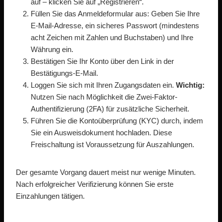
auf – klicken Sie auf „Registrieren“.
Füllen Sie das Anmeldeformular aus: Geben Sie Ihre
E-Mail-Adresse, ein sicheres Passwort (mindestens
acht Zeichen mit Zahlen und Buchstaben) und Ihre
Währung ein.
Bestätigen Sie Ihr Konto über den Link in der
Bestätigungs-E-Mail.
Loggen Sie sich mit Ihren Zugangsdaten ein.
Wichtig:
Nutzen Sie nach Möglichkeit die Zwei-Faktor-
Authentifizierung (2FA) für zusätzliche Sicherheit.
Führen Sie die Kontoüberprüfung (KYC) durch, indem
Sie ein Ausweisdokument hochladen. Diese
Freischaltung ist Voraussetzung für Auszahlungen.
Der gesamte Vorgang dauert meist nur wenige Minuten.
Nach erfolgreicher Verifizierung können Sie erste
Einzahlungen tätigen.