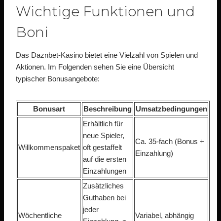
Wichtige Funktionen und
Boni
Das Daznbet-Kasino bietet eine Vielzahl von Spielen und
Aktionen. Im Folgenden sehen Sie eine Übersicht
typischer Bonusangebote:
Bonusart
Beschreibung
Umsatzbedingungen
Erhältlich für
neue Spieler,
Ca. 35-fach (Bonus +
Willkommenspaket
oft gestaffelt
Einzahlung)
auf die ersten
Einzahlungen
Zusätzliches
Guthaben bei
jeder
Wöchentliche
Variabel, abhängig