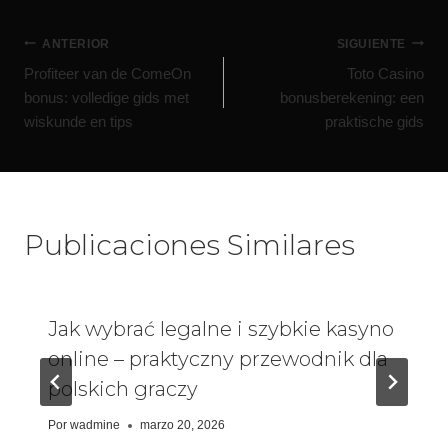
ANTERIOR
SIGUIENTE
Profiteer van de ComeOn
Toto Casino
bonus: volledige gids met
bonusberekening: een
wiskunde en tips
praktische gids
Publicaciones Similares
Jak wybrać legalne i szybkie kasyno
online – praktyczny przewodnik dla
polskich graczy
Por
wadmine
marzo 20, 2026