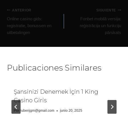
ANTERIOR
SIGUIENTE
Online casino gids:
Fonbet mobilā versija:
registratie, bonussen en
reģistrācija un funkciju
uitbetalingen
pārskats
Publicaciones Similares
Şansinizi Denemek İçin 1 King
Casino Giris
Por
rubenjgm@gmail.com
junio 20, 2025