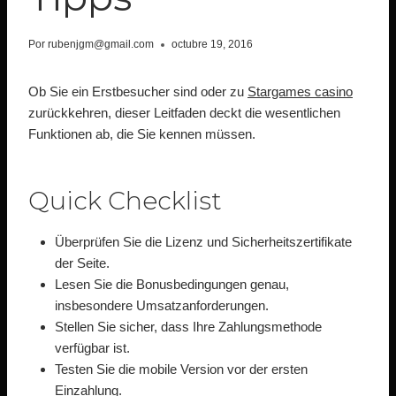
Por
rubenjgm@gmail.com
octubre 19, 2016
Ob Sie ein Erstbesucher sind oder zu
Stargames casino
zurückkehren, dieser Leitfaden deckt die wesentlichen
Funktionen ab, die Sie kennen müssen.
Quick Checklist
Überprüfen Sie die Lizenz und Sicherheitszertifikate
der Seite.
Lesen Sie die Bonusbedingungen genau,
insbesondere Umsatzanforderungen.
Stellen Sie sicher, dass Ihre Zahlungsmethode
verfügbar ist.
Testen Sie die mobile Version vor der ersten
Einzahlung.