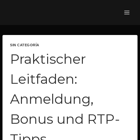
SIN CATEGORÍA
Praktischer
Leitfaden:
Anmeldung,
Bonus und RTP-
Tipps