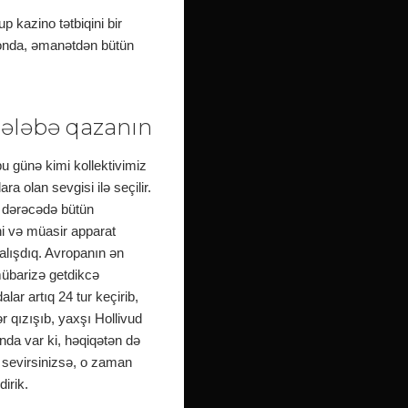
p kazino tətbiqini bir
ş onda, əmanətdən bütün
qələbə qazanın
u günə kimi kollektivimiz
a olan sevgisi ilə seçilir.
l dərəcədə bütün
ini və müasir apparat
çalışdıq. Avropanın ən
übarizə getdikcə
lar artıq 24 tur keçirib,
qızışıb, yaxşı Hollivud
nda var ki, həqiqətən də
i sevirsinizsə, o zaman
irik.