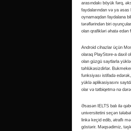
arasındakı böyük fərq, ək
faydalarından və ya əsas 
oynamaqdan faydalana bil
tərəflərindən biri oyunçul
olan qrafikləri əhatə edən f
Android cihazlar üçün MostB
olaraq PlayStore-a daxil 
olan güzgü saytlarla yükl
təhlükəsizdirlər. Bukmeker
funksiyası istifadə edərək
yüklə aplikasiyasını saytd
olar və tətbiqetmə nə dərə
Əsasən IELTS balı ilə qəbu
universitetini seçən tələ
linkə keçid edib, ətraflı m
göstərir. Məqsədimiz, təşkil