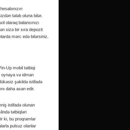
 hesabınızın
izdən tələb oluna bilər.
il olaraq balansınızı
ən sizə bir sıra depozit
larda mərc edə bilərsiniz.
in-Up mobil tətbiqi
rı oynaya və idman
ükəsiz şəkildə istifadə
rını daha asan edir.
niş istifadə olunan
ində tətbiqləri
r ki, bu proqramlar
larla pulsuz olanlar