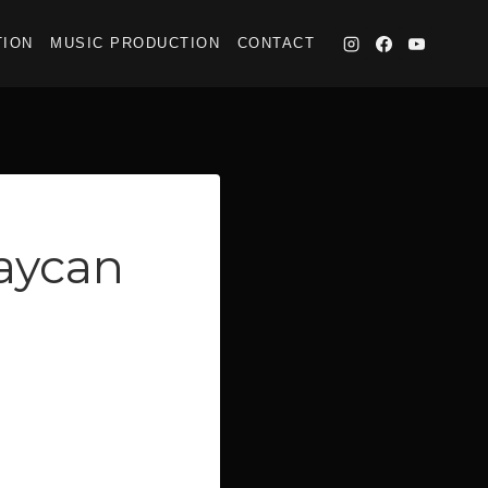
TION
MUSIC PRODUCTION
CONTACT
aycan