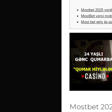
Mostbet 2025 yenilə
MostBet versi mobi
Most bet giriş ilə 
Mostbet 2025