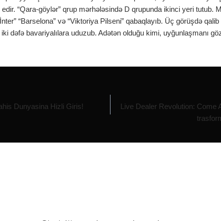
ə edir. “Qara-göylər” qrup mərhələsində D qrupunda ikinci yeri tutub.
İnter” “Barselona” və “Viktoriya Pilseni” qabaqlayıb. Üç görüşdə qalib
” iki dəfə bavariyalılara uduzub. Adətən olduğu kimi, uyğunlaşmanı g
his Dunyasina Hizli Giris!
Live Dealer Revolution: Come 
trasfor