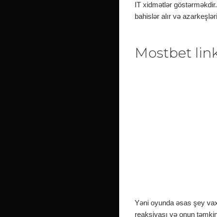
IT xidmətlər göstərməkdir
bahislər alır və azarkeşləri
Mostbet link
Yəni oyunda əsas şey va
reaksiyası və onun təmkin