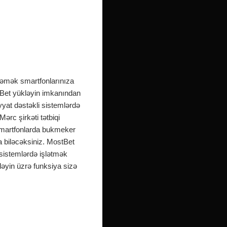
ləmək smartfonlarınıza
Bet yükləyin imkanından
yyat dəstəkli sistemlərdə
ərc şirkəti tətbiqi
 smartfonlarda bukmeker
a biləcəksiniz. MostBet
 sistemlərdə işlətmək
ləyin üzrə funksiya sizə