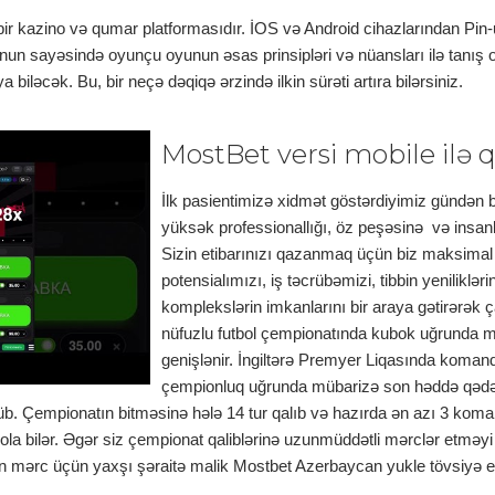
bir kazino və qumar platformasıdır. İOS və Android cihazlarından Pin-u
 Onun sayəsində oyunçu oyunun əsas prinsipləri və nüansları ilə tanı
 biləcək. Bu, bir neçə dəqiqə ərzində ilkin sürəti artıra bilərsiniz.
MostBet versi mobile ilə 
İlk pasientimizə xidmət göstərdiyimiz gündən b
yüksək professionallığı, öz peşəsinə və insanlar
Sizin etibarınızı qazanmaq üçün biz maksima
potensialımızı, iş təcrübəmizi, tibbin yeniliklər
komplekslərin imkanlarını bir araya gətirərək 
nüfuzlu futbol çempionatında kubok uğrunda m
genişlənir. İngiltərə Premyer Liqasında komanda
çempionluq uğrunda mübarizə son həddə qədər 
lüb. Çempionatın bitməsinə hələ 14 tur qalıb və hazırda ən azı 3 koma
ı ola bilər. Əgər siz çempionat qaliblərinə uzunmüddətli mərclər etməy
ayn mərc üçün yaxşı şəraitə malik Mostbet Azerbaycan yukle tövsiyə ed