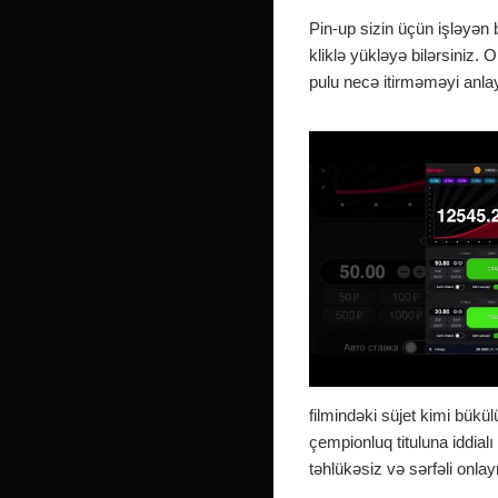
Pin-up sizin üçün işləyən 
kliklə yükləyə bilərsiniz.
pulu necə itirməməyi anlaya
filmindəki süjet kimi bükü
çempionluq tituluna iddial
təhlükəsiz və sərfəli onl