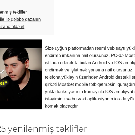
nmiş təkliflər
le ilə qələbə qazanın
qazanc əldə et
Sizə uyğun platformadan rəsmi veb saytı yük
endirmə imkanına nail olursunuz. PC-də Most
istifadə edərək tətbiqləri Android və IOS əməli
endirmək və işlətmək şansına nail olursunuz. M
telefona yükləyin üzərindən Android dəstəkli
şirkəti Mostbet mobile tətbiqetməsini quraşdır
yüklə funksiyasının köməyi ilə IOS əməliyyat
istəyirsinizsə bu vaxt aplikasiyanın ios-da yük
kömək olacaqdır.
 yenilənmiş təkliflər