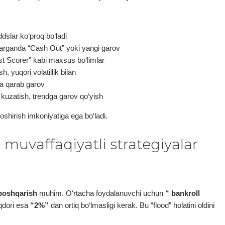
dslar ko‘proq bo‘ladi
garganda “Cash Out” yoki yangi garov
st Scorer” kabi maxsus bo‘limlar
, yuqori volatillik bilan
 ga qarab garov
 kuzatish, trendga garov qo‘yish
oshirish imkoniyatiga ega bo‘ladi.
 muvaffaqiyatli strategiyalar
boshqarish
muhim. O‘rtacha foydalanuvchi uchun
“ bankroll
iqdori esa
“2%”
dan ortiq bo‘lmasligi kerak. Bu “flood” holatini oldini