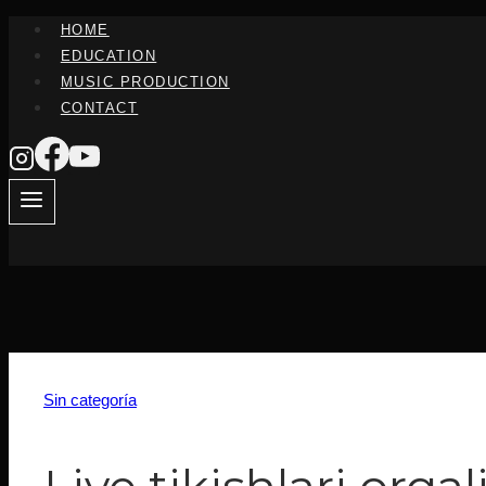
HOME
EDUCATION
MUSIC PRODUCTION
CONTACT
Sin categoría