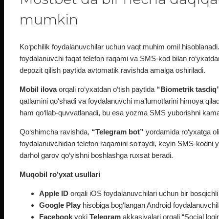
mumkin
Ko‘pchilik foydalanuvchilar uchun vaqt muhim omil hisoblanad
foydalanuvchi faqat telefon raqami va SMS‑kod bilan ro‘yxatdan
depozit qilish paytida avtomatik ravishda amalga oshiriladi.
Mobil ilova
orqali ro‘yxatdan o‘tish paytida
“Biometrik tasdiq
qatlamini qo‘shadi va foydalanuvchi ma’lumotlarini himoya qilad
ham qo‘llab‑quvvatlanadi, bu esa yozma SMS yuborishni kamay
Qo‘shimcha ravishda,
“Telegram bot”
yordamida ro‘yxatga o
foydalanuvchidan telefon raqamini so‘raydi, keyin SMS‑kodni 
darhol garov qo‘yishni boshlashga ruxsat beradi.
Muqobil ro‘yxat usullari
Apple ID
orqali iOS foydalanuvchilari uchun bir bosqichli 
Google Play
hisobiga bog‘langan Android foydalanuvchil
Facebook
yoki
Telegram
akkasiyalari orqali “Social logi