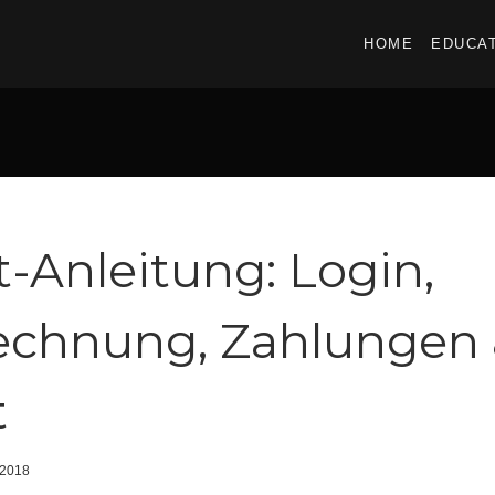
HOME
EDUCA
-Anleitung: Login,
echnung, Zahlungen
t
 2018