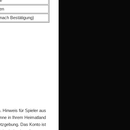
e
en
nach Bestätigung)
. Hinweis für Spieler aus
nne in Ihrem Heimatland
setzgebung. Das Konto ist