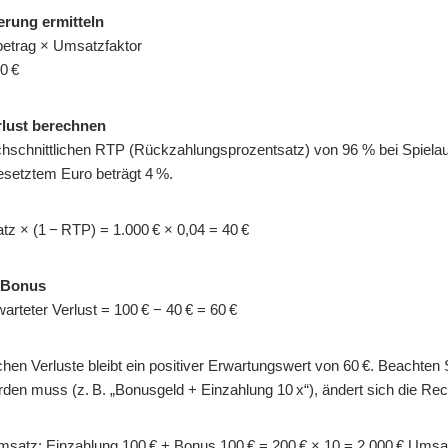
erung ermitteln
etrag × Umsatzfaktor
0 €
rlust berechnen
hschnittlichen RTP (Rückzahlungsprozentsatz) von 96 % bei Spiela
gesetztem Euro beträgt 4 %.
tz × (1 − RTP) = 1.000 € × 0,04 = 40 €
s Bonus
arteter Verlust = 100 € − 40 € = 60 €
hen Verluste bleibt ein positiver Erwartungswert von 60 €. Beachten
en muss (z. B. „Bonusgeld + Einzahlung 10 x“), ändert sich die Rec
msatz: Einzahlung 100 € + Bonus 100 € = 200 € × 10 = 2.000 € Umsatz