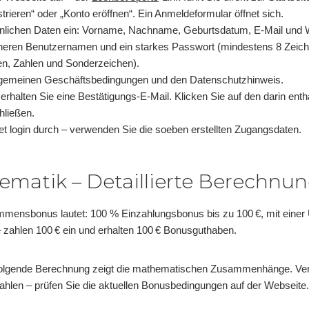
strieren“ oder „Konto eröffnen“. Ein Anmeldeformular öffnet sich.
önlichen Daten ein: Vorname, Nachname, Geburtsdatum, E‑Mail und 
heren Benutzernamen und ein starkes Passwort (mindestens 8 Zeich
n, Zahlen und Sonderzeichen).
llgemeinen Geschäftsbedingungen und den Datenschutzhinweis.
halten Sie eine Bestätigungs-E‑Mail. Klicken Sie auf den darin enth
hließen.
et login durch – verwenden Sie die soeben erstellten Zugangsdaten.
matik – Detaillierte Berechnu
mensbonus lautet: 100 % Einzahlungsbonus bis zu 100 €, mit eine
 zahlen 100 € ein und erhalten 100 € Bonusguthaben.
olgende Berechnung zeigt die mathematischen Zusammenhänge. Verl
Zahlen – prüfen Sie die aktuellen Bonusbedingungen auf der Webseite.