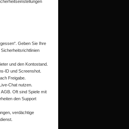
icherheitseinstellungen
rgessen“. Geben Sie Ihre
icherheitsrichtlinien
ieter und den Kontostand.
ons‑ID und Screenshot.
nach Freigabe.
Live‑Chat nutzen.
 AGB. Oft sind Spiele mit
arheiten den Support
ngen, verdächtige
dienst.