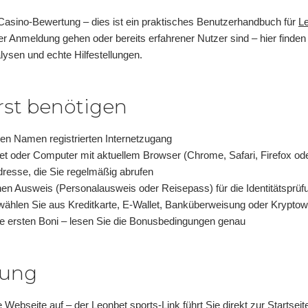
 Casino-Bewertung – dies ist ein praktisches Benutzerhandbuch für
Le
der Anmeldung gehen oder bereits erfahrener Nutzer sind – hier finden
sen und echte Hilfestellungen.
rst benötigen
hren Namen registrierten Internetzugang
et oder Computer mit aktuellem Browser (Chrome, Safari, Firefox od
dresse, die Sie regelmäßig abrufen
hen Ausweis (Personalausweis oder Reisepass) für die Identitätsprüf
 wählen Sie aus Kreditkarte, E‑Wallet, Banküberweisung oder Krypto
die ersten Boni – lesen Sie die Bonusbedingungen genau
lung
le Webseite auf – der
Leonbet sports
-Link führt Sie direkt zur Startseit