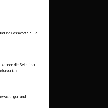
und Ihr Passwort ein. Bei
e können die Seite über
rforderlich.
überweisungen und