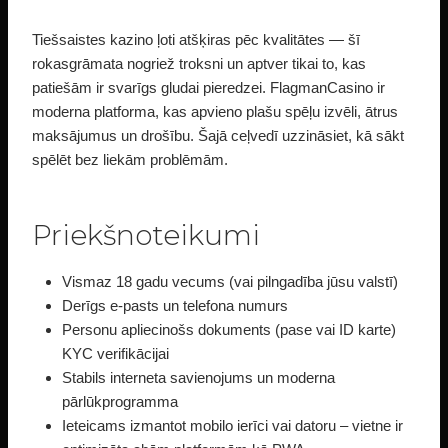
Tiešsaistes kazino ļoti atšķiras pēc kvalitātes — šī
rokasgrāmata nogriež troksni un aptver tikai to, kas
patiešām ir svarīgs gludai pieredzei. FlagmanCasino ir
moderna platforma, kas apvieno plašu spēļu izvēli, ātrus
maksājumus un drošību. Šajā ceļvedī uzzināsiet, kā sākt
spēlēt bez liekām problēmām.
Priekšnoteikumi
Vismaz 18 gadu vecums (vai pilngadība jūsu valstī)
Derīgs e-pasts un telefona numurs
Personu apliecinošs dokuments (pase vai ID karte)
KYC verifikācijai
Stabils interneta savienojums un moderna
pārlūkprogramma
Ieteicams izmantot mobilo ierīci vai datoru – vietne ir