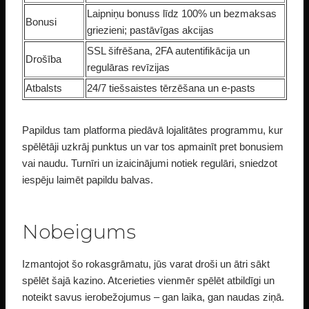
Laipniņu bonuss līdz 100% un bezmaksas
Bonusi
griezieni; pastāvīgas akcijas
SSL šifrēšana, 2FA autentifikācija un
Drošība
regulāras revīzijas
Atbalsts
24/7 tiešsaistes tērzēšana un e-pasts
Papildus tam platforma piedāvā lojalitātes programmu, kur
spēlētāji uzkrāj punktus un var tos apmainīt pret bonusiem
vai naudu. Turnīri un izaicinājumi notiek regulāri, sniedzot
iespēju laimēt papildu balvas.
Nobeigums
Izmantojot šo rokasgrāmatu, jūs varat droši un ātri sākt
spēlēt šajā kazino. Atcerieties vienmēr spēlēt atbildīgi un
noteikt savus ierobežojumus – gan laika, gan naudas ziņā.