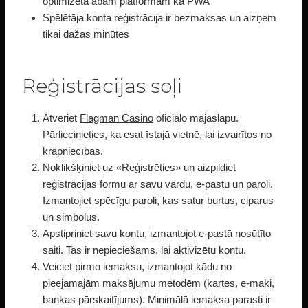
optimizēta abām platformām kā PWA
Spēlētāja konta reģistrācija ir bezmaksas un aizņem
tikai dažas minūtes
Reģistrācijas soļi
Atveriet
Flagman Casino
oficiālo mājaslapu.
Pārliecinieties, ka esat īstajā vietnē, lai izvairītos no
krāpniecības.
Noklikšķiniet uz «Reģistrēties» un aizpildiet
reģistrācijas formu ar savu vārdu, e-pastu un paroli.
Izmantojiet spēcīgu paroli, kas satur burtus, ciparus
un simbolus.
Apstipriniet savu kontu, izmantojot e-pastā nosūtīto
saiti. Tas ir nepieciešams, lai aktivizētu kontu.
Veiciet pirmo iemaksu, izmantojot kādu no
pieejamajām maksājumu metodēm (kartes, e-maki,
bankas pārskaitījums). Minimālā iemaksa parasti ir