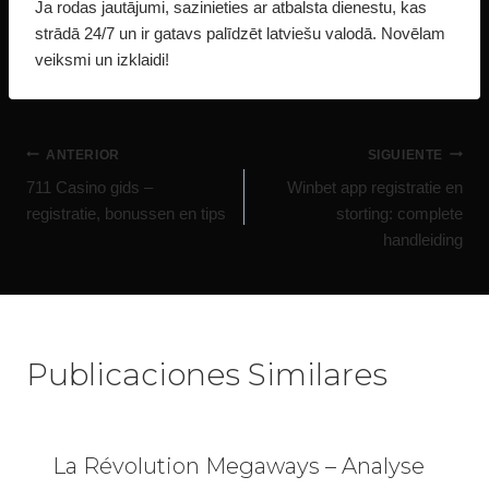
Ja rodas jautājumi, sazinieties ar atbalsta dienestu, kas
strādā 24/7 un ir gatavs palīdzēt latviešu valodā. Novēlam
veiksmi un izklaidi!
ANTERIOR
SIGUIENTE
711 Casino gids –
Winbet app registratie en
registratie, bonussen en tips
storting: complete
handleiding
Publicaciones Similares
La Révolution Megaways – Analyse