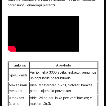
nodrošinot vienmērīgu pieredzi.
Funkcija
Apraksts
Vairāk nekā 3000 spēļu, ieskaitot jaunumus
Spēļu klāsts
un populārus nosaukumus
Maksājumu
Visa, Mastercard, Skrill, Neteller, bankas
metodes
pārskaitījumi, kriptovalūtas
Izmaksas
Vidēji 24 stundu laikā pēc verifikācijas; e-
ātrums
makiem ātrāk