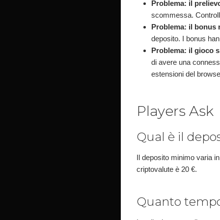
Problema: il prelievo
scommessa. Controlla 
Problema: il bonus n
deposito. I bonus hann
Problema: il gioco s
di avere una connessio
estensioni del browse
Players Ask
Qual è il depo
Il deposito minimo varia i
criptovalute è 20 €.
Quanto tempo c