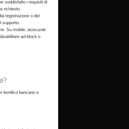
 soddisfatto i requisiti di
e richiesto.
la registrazione o del
il supporto.
he. Su mobile, assicurati
disabilitare ad-block o
e?
r bonifico bancario e