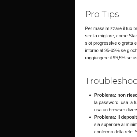
Pro Tips
Per massimizzare il tuo ba
scelta migliore, come Sta
slot progressive o gratta 
intorno al 95-99% se gioch
raggiungere il 99,5% se usi
Troubleshoo
Problema: non riesco
la password, usa la f
usa un browser diver
Problema: il deposit
sia superiore al minim
conferma della rete. S