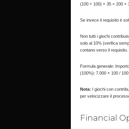
(100 + 100) × 35 = 200 × 
Se invece il requisito è s
Non tutti i giochi contrib
solo al 10% (verifica sempr
contano verso il requisito.
Formula generale: Importo 
(100%): 7.000 × 100 / 100
Nota:
I giochi con contrib
per velocizzare il processo
Financial O