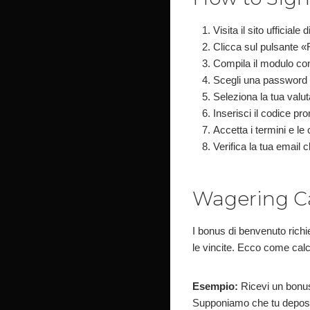
Visita il sito ufficiale d
Clicca sul pulsante «Re
Compila il modulo con
Scegli una password 
Seleziona la tua valu
Inserisci il codice pr
Accetta i termini e le
Verifica la tua email 
Wagering Ca
I bonus di benvenuto rich
le vincite. Ecco come cal
Esempio:
Ricevi un bonus
Supponiamo che tu depositi