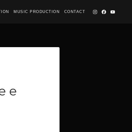
TION
MUSIC PRODUCTION
CONTACT
e e