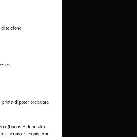
di telefono.
osito.
 prima di poter prelevare
35x (bonus + deposito).
to + bonus) × requisito =