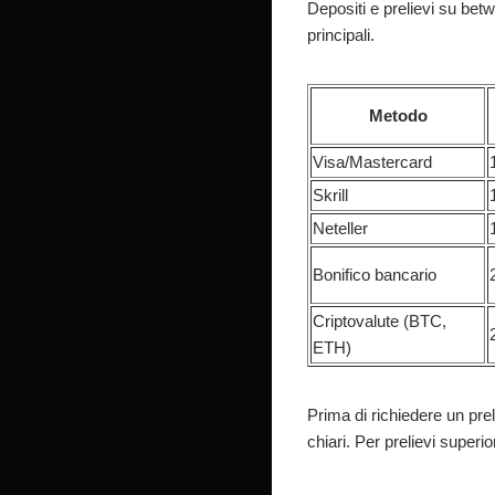
Depositi e prelievi su betw
principali.
Metodo
Visa/Mastercard
Skrill
Neteller
Bonifico bancario
Criptovalute (BTC,
ETH)
Prima di richiedere un pre
chiari. Per prelievi superio