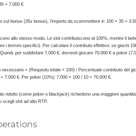
35 = 7.000 €.
olo sul bonus (35x bonus), l’importo da scommettere è: 100 × 35 = 3.5
uiscono allo stesso modo. Le slot contribuiscono al 100%, mentre il be
e i termini specifici). Per calcolare il contributo effettivo: se giochi 1
 Quindi, per soddisfare 7.000 €, dovresti giocare 70.000 € a poker (7.0
necessario = (Requisito totale × 100) / Percentuale contributo del gi
 = 7.000 €. Per poker (10%): 7.000 × 100 / 10 = 70.000 €.
uto ridotto (come poker o blackjack) richiedono una maggiore quanti
 scegli slot ad alto RTP.
perations