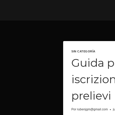
SIN CATEGORÍA
Guida p
iscrizi
prelievi
Por
rubenjgm@gmail.com
j