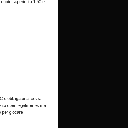
quote superiori a 1.50 e
YC è obbligatoria: dovrai
 sito operi legalmente, ma
o per giocare