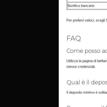
Bonifico bancario
Per prelievi veloci, scegli
FAQ
Come posso ac
Utilizza la pagina di betfai
stesse credenziali.
Qual è il depo
Il deposito minimo è solit