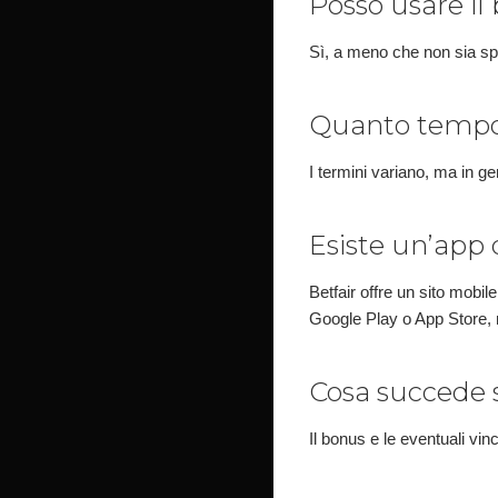
Posso usare il
Sì, a meno che non sia spe
Quanto tempo 
I termini variano, ma in ge
Esiste un’app
Betfair offre un sito mobi
Google Play o App Store, 
Cosa succede 
Il bonus e le eventuali vi