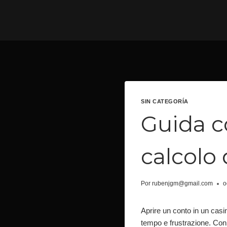
SIN CATEGORÍA
Guida c
calcolo 
Por
rubenjgm@gmail.com
o
Aprire un conto in un cas
tempo e frustrazione. Con 