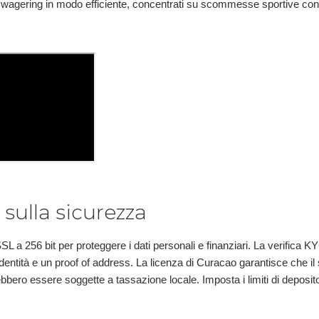
l wagering in modo efficiente, concentrati su scommesse sportive con 
sulla sicurezza
 SSL a 256 bit per proteggere i dati personali e finanziari. La verifica K
entità e un proof of address. La licenza di Curacao garantisce che il
ebbero essere soggette a tassazione locale. Imposta i limiti di deposit