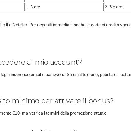
1–3 ore
2–5 giorni
 Skrill o Neteller. Per depositi immediati, anche le carte di credito van
cedere al mio account?
r login inserendo email e password. Se usi il telefono, puoi fare il betfa
sito minimo per attivare il bonus?
amente €10, ma verifica i termini della promozione attuale.