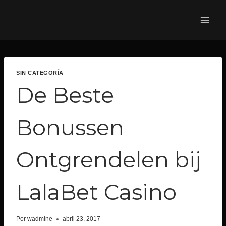
SIN CATEGORÍA
De Beste
Bonussen
Ontgrendelen bij
LalaBet Casino
Por
wadmine
abril 23, 2017