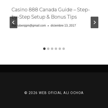
Casino 888 Canada Guide – Step-
by-Step Setup & Bonus Tips
Por
rubenjgm@gmail.com
diciembre 13, 2017
© 2026 WEB OFICIAL ALI OCHOA