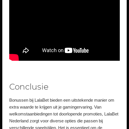
Conclusie
Bonussen bij LalaBet bieden een uitstekende manier om
extra waarde te krijgen uit je gamingervaring. Van
welkomstaanbiedingen tot doorlopende promoties, LalaBet
Nederland zorgt voor diverse opties die passen bij
verschillende speelstijlen. Het is essentieel om de