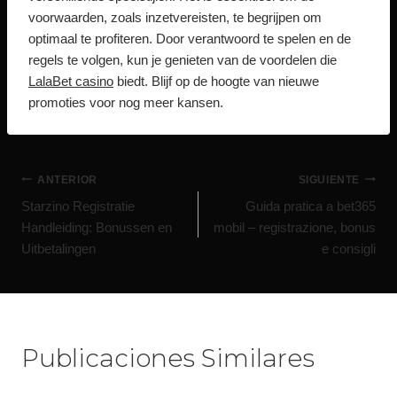
voorwaarden, zoals inzetvereisten, te begrijpen om
optimaal te profiteren. Door verantwoord te spelen en de
regels te volgen, kun je genieten van de voordelen die
LalaBet casino
biedt. Blijf op de hoogte van nieuwe
promoties voor nog meer kansen.
ANTERIOR
SIGUIENTE
Starzino Registratie
Guida pratica a bet365
Handleiding: Bonussen en
mobil – registrazione, bonus
Uitbetalingen
e consigli
Publicaciones Similares