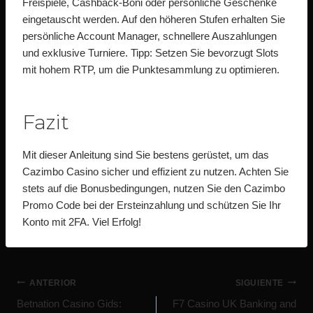
Freispiele, Cashback‑Boni oder persönliche Geschenke
eingetauscht werden. Auf den höheren Stufen erhalten Sie
persönliche Account Manager, schnellere Auszahlungen
und exklusive Turniere. Tipp: Setzen Sie bevorzugt Slots
mit hohem RTP, um die Punktesammlung zu optimieren.
Fazit
Mit dieser Anleitung sind Sie bestens gerüstet, um das
Cazimbo Casino sicher und effizient zu nutzen. Achten Sie
stets auf die Bonusbedingungen, nutzen Sie den Cazimbo
Promo Code bei der Ersteinzahlung und schützen Sie Ihr
Konto mit 2FA. Viel Erfolg!
ANTERIOR
SIGUIENTE
Betnation Casino Gids:
F7 Casino UK Banking and