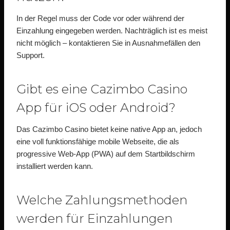
In der Regel muss der Code vor oder während der
Einzahlung eingegeben werden. Nachträglich ist es meist
nicht möglich – kontaktieren Sie in Ausnahmefällen den
Support.
Gibt es eine Cazimbo Casino
App für iOS oder Android?
Das Cazimbo Casino bietet keine native App an, jedoch
eine voll funktionsfähige mobile Webseite, die als
progressive Web‑App (PWA) auf dem Startbildschirm
installiert werden kann.
Welche Zahlungsmethoden
werden für Einzahlungen