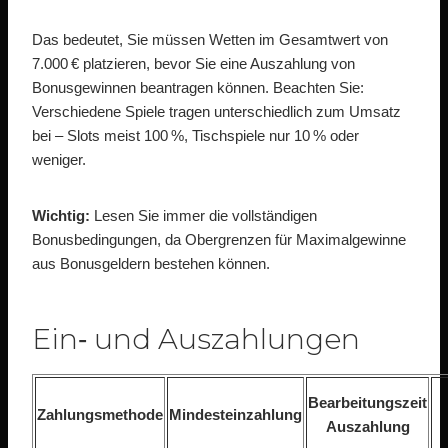
Das bedeutet, Sie müssen Wetten im Gesamtwert von
7.000 € platzieren, bevor Sie eine Auszahlung von
Bonusgewinnen beantragen können. Beachten Sie:
Verschiedene Spiele tragen unterschiedlich zum Umsatz
bei – Slots meist 100 %, Tischspiele nur 10 % oder
weniger.
Wichtig:
Lesen Sie immer die vollständigen
Bonusbedingungen, da Obergrenzen für Maximalgewinne
aus Bonusgeldern bestehen können.
Ein‑ und Auszahlungen
Bearbeitungszeit
Zahlungsmethode
Mindesteinzahlung
Auszahlung