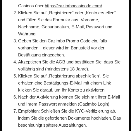
Casinos über
https://cazimbocasinode.com/
.
Klicken Sie auf „Registrieren“ oder „Konto erstellen“
und füllen Sie das Formular aus: Vorname,
Nachname, Geburtsdatum, E‑Mail, Passwort und
Währung.
Geben Sie den Cazimbo Promo Code ein, falls
vorhanden – dieser wird im Bonusfeld vor der
Bestätigung eingegeben.
Akzeptieren Sie die AGB und bestätigen Sie, dass Sie
volljährig sind (mindestens 18 Jahre).
Klicken Sie auf „Registrierung abschließen“. Sie
erhalten eine Bestätigungs‑E‑Mail mit einem Link –
klicken Sie darauf, um Ihr Konto zu aktivieren.
Nach der Aktivierung können Sie sich mit Ihrer E‑Mail
und Ihrem Passwort anmelden (Cazimbo Login).
Empfohlen: Schließen Sie die KYC‑Verifizierung ab,
indem Sie die geforderten Dokumente hochladen. Das
beschleunigt spätere Auszahlungen.