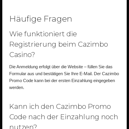
Häufige Fragen
Wie funktioniert die
Registrierung beim Cazimbo
Casino?
Die Anmeldung erfolgt über die Website – füllen Sie das
Formular aus und bestätigen Sie Ihre E‑Mail. Der Cazimbo
Promo Code kann bei der ersten Einzahlung eingegeben
werden.
Kann ich den Cazimbo Promo
Code nach der Einzahlung noch
nutzen?