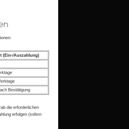
gen
ionen:
t (Ein‑/Auszahlung)
rktage
Werktage
nach Bestätigung
ab die erforderlichen
hlung erfolgen (sofern