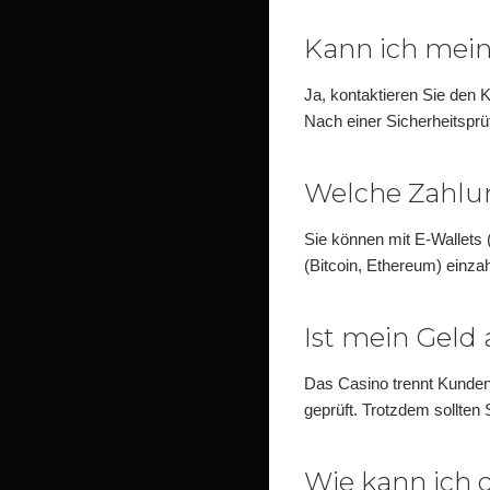
Kann ich mein
Ja, kontaktieren Sie den
Nach einer Sicherheitspr
Welche Zahlu
Sie können mit E‑Wallets 
(Bitcoin, Ethereum) einza
Ist mein Geld
Das Casino trennt Kunden
geprüft. Trotzdem sollten 
Wie kann ich