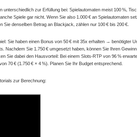
n unterschiedlich zur Erfüllung bei: Spielautomaten meist 100 %, Tisc
anche Spiele gar nicht. Wenn Sie also 1.000 € an Spielautomaten se
 Sie denselben Betrag an Blackjack, zählen nur 100 € bis 200 €.
iel: Sie haben einen Bonus von 50 € mit 35x erhalten → benötigter U
lots. Nachdem Sie 1.750 € umgesetzt haben, können Sie Ihren Gewinn
n Sie dabei den Hausvorteil: Bei einem Slots-RTP von 96 % erwartet
 von 70 € (1.750 € × 4 %). Planen Sie Ihr Budget entsprechend.
torials zur Berechnung: