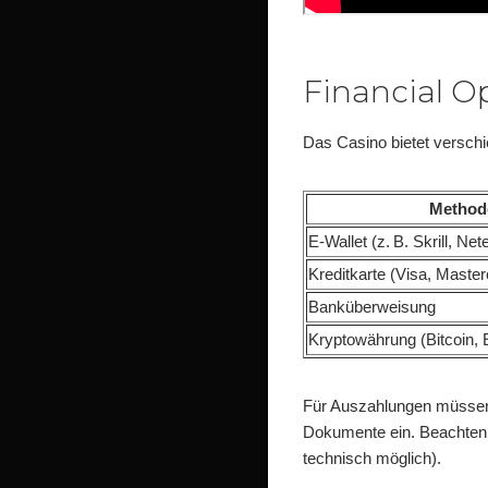
Financial O
Das Casino bietet versch
Method
E‑Wallet (z. B. Skrill, Nete
Kreditkarte (Visa, Master
Banküberweisung
Kryptowährung (Bitcoin,
Für Auszahlungen müssen Si
Dokumente ein. Beachten S
technisch möglich).