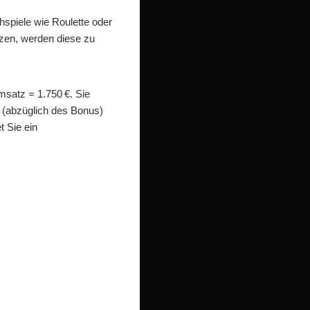
hspiele wie Roulette oder
tzen, werden diese zu
msatz = 1.750 €. Sie
 (abzüglich des Bonus)
 Sie ein