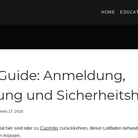
HOME
EDUCA
Guide: Anmeldung,
ung und Sicherheits
nero 17, 2018
al hier sind oder zu
Cazimbo
zurückkehren, dieser Leitfaden behande
en müssen.