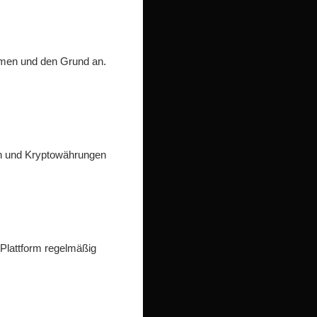
amen und den Grund an.
gen und Kryptowährungen
Plattform regelmäßig